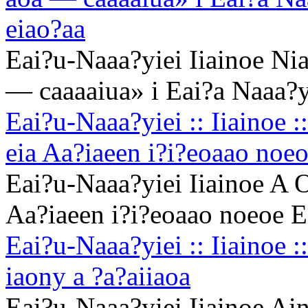
eiao?aa
Eai?u-Naaa?yiei Iiainoe 
— caaaaiua» i Eai?a Naaa?y
Eai?u-Naaa?yiei :: Iiainoe :
eia Aa?iaeen i?i?eoaao noe
Eai?u-Naaa?yiei Iiainoe A O
Aa?iaeen i?i?eoaao noeoe E
Eai?u-Naaa?yiei :: Iiainoe 
iaony a ?a?aiiaoa
Eai?u-Naaa?yiei Iiainoe Ai