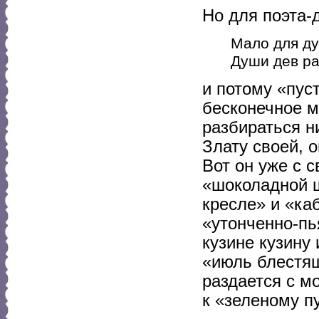
Но для поэта-
Мало для д
Души дев р
и потому «пус
бесконечное м
разбираться н
Злату своей, 
Вот он уже с с
«шоколадной ш
кресле» и «ка
«утонченно-пь
кузине кузину
«июль блестящ
раздается с м
к «зеленому п