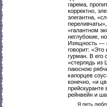
гарема, пропи
корректно, эле
элегантна, «с
переливчаты»,
«галантном эк
неглубокие, н
Изящность — э
говорит: «Это
гурман. В его
«стерлядь из 
паюсною рябчи
капорцев соус
конечно, «и цв
прейскуранте 
рейнвейн и ша
Я пить любл