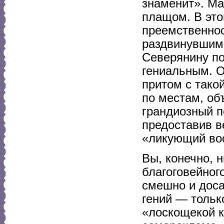
знаменит». М
плащом. В это
преемственнос
раздвинувшим 
Северянину по
гениальным. О
притом с тако
по местам, об
грандиозный п
предоставив в
«ликующий во
Вы, конечно, 
благоговейног
смешно и доса
гений — тольк
«лоскощекой к