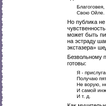
Благоговея, 
Свою Ойле.
Но публика не
чувственность
может быть пи
на эстраду ша
экстазера» ше
Безвольному по
готовы:
Я - прислуг
Получаю пят
Не ворую, н
И самой ин
И т. д.
Как мучительн