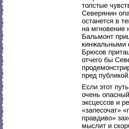
толстые чувст
Северянин опа
останется в т
на мгновение 
Бальмонт при
кинжальными 
Брюсов притащ
отчего бы Сев
продемонстрир
пред публикой,
Если этот пут
очень опасный
эксцессов и р
«запесочат» «
правдиво» захо
мыслит и скор