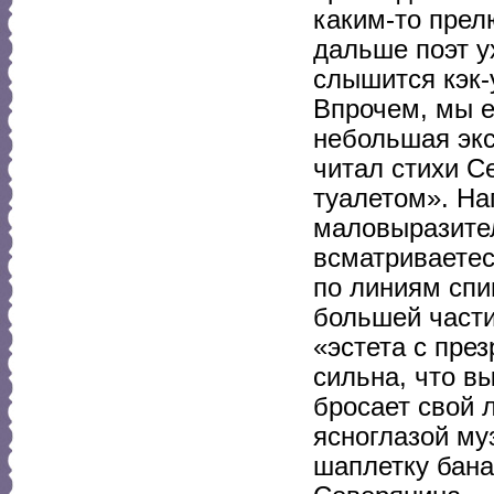
каким-то прел
дальше поэт у
слышится кэк-
Впрочем, мы е
небольшая экс
читал стихи С
туалетом». На
маловыразите
всматриваетес
по линиям спи
большей части
«эстета с пре
сильна, что вы
бросает свой 
ясноглазой му
шаплетку бана