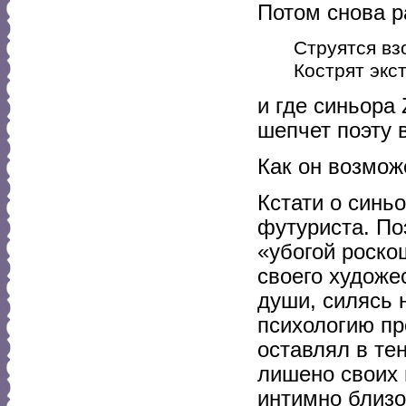
Потом снова р
Струятся взо
Кострят экст
и где синьора 
шепчет поэту 
Как он возмож
Кстати о синьо
футуриста. По
«убогой роско
своего художе
души, силясь 
психологию пр
оставлял в те
лишено своих 
интимно близо