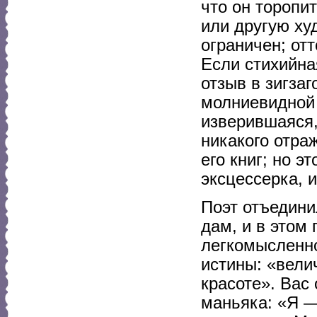
что он торопи
или другую ху
ограничен; отт
Если стихийна
отзыв в зигза
молниевидной 
изверившаяся,
никакого отра
его книг; но э
эксцессерка, 
Поэт отъедини
дам, и в этом
легкомысленн
истины: «вели
красоте». Вас
маньяка: «Я —