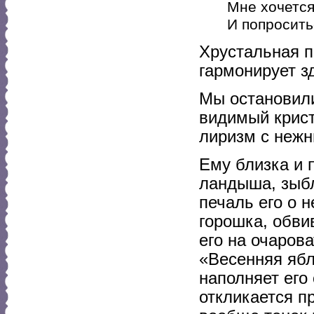
Мне хочется
И попроситьс
Хрустальная п
гармонирует з
Мы остановили
видимый крист
лиризм с нежн
Ему близка и 
ландыша, зыбл
печаль его о 
горошка, обви
его на очаров
«Весенняя ябл
наполняет его
откликается п