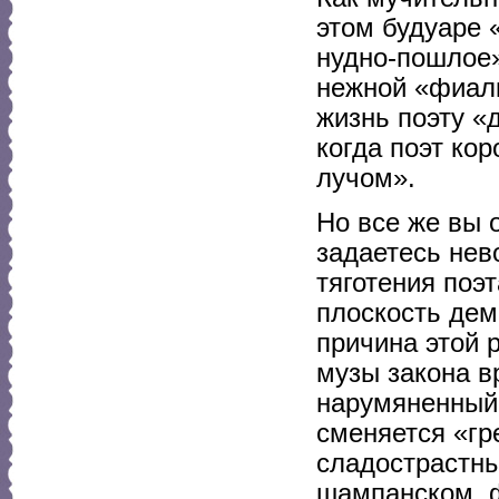
этом будуаре 
нудно-пошлое»
нежной «фиал
жизнь поэту «
когда поэт ко
лучом».
Но все же вы 
задаетесь нев
тяготения поэ
плоскость дем
причина этой р
музы закона в
нарумяненный 
сменяется «гр
сладострастны
шампанском, ф