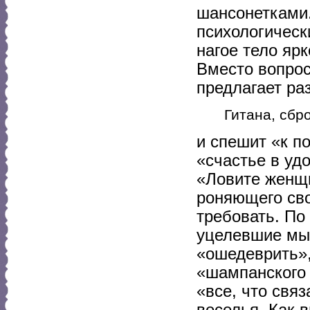
шансонетками.
психологически
нагое тело ярк
Вместо вопрос
предлагает ра
Гитана, сбр
и спешит «к п
«счастье в уд
«Ловите женщин
роняющего сво
требовать. По
уцелевшие мыс
«ошедеврить»,
«шампанского 
«все, что связ
веселья. Как в