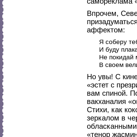
самореклама «
Впрочем, Севе
призадуматься
аффектом:
Я соберу те
И буду плак
Не покидай 
В своем вел
Но увы! С кин
«эстет с през
вам спиной. П
вакханалия «
Стихи, как кок
зеркалом в ч
обласканными 
«тенор жасмин