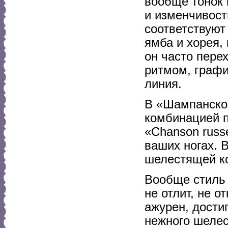
вообще тонок 
и изменчивост
соответствуют
ямба и хорея
он часто пере
ритмом, графи
линия.
В «Шампанском
комбинацией пэ
«Chanson russe
ваших ногах. 
шелестящей к
Вообще стиль 
не отлит, не о
ажурен, дости
нежного шелес