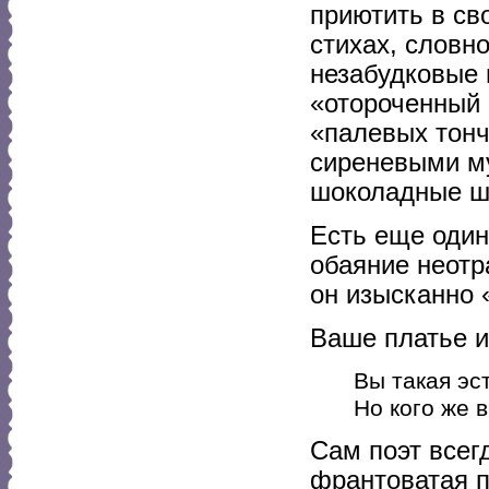
приютить в св
стихах, словн
незабудковые 
«отороченный 
«палевых тонч
сиреневыми м
шоколадные ш
Есть еще один
обаяние неотр
он изысканно «
Ваше платье и
Вы такая эс
Но кого же 
Сам поэт всегд
франтоватая по