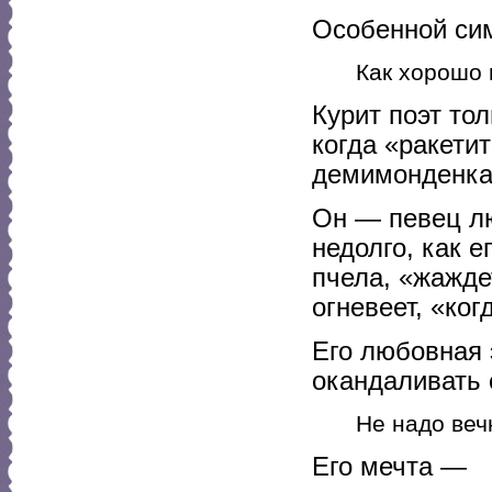
Особенной сим
Как хорошо 
Курит поэт то
когда «ракети
демимонденка
Он — певец лю
недолго, как 
пчела, «жажде
огневеет, «ко
Его любовная 
окандаливать 
Не надо веч
Его мечта —