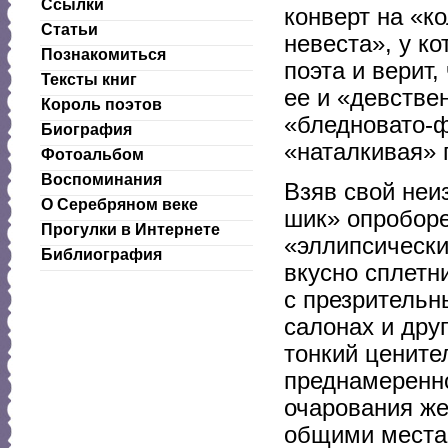
Ссылки
конверт на «к
Статьи
невеста», у к
Познакомиться
поэта и верит,
Тексты книг
ее и «девстве
Король поэтов
«бледновато-ф
Биография
«наталкивая» 
Фотоальбом
Воспоминания
Взяв свой неи
О Серебряном веке
шик» опроборе
Прогулки в Интернете
«эллипсически
Библиография
вкусно сплетн
с презрительн
салонах и дру
тонкий цените
преднамеренно
очарования же
общими местам