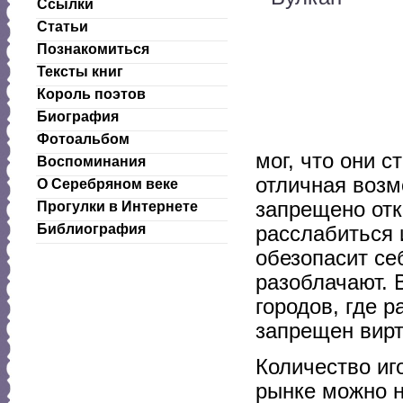
Ссылки
Статьи
Познакомиться
Тексты книг
Король поэтов
Биография
Фотоальбом
мог, что они 
Воспоминания
отличная возм
О Серебряном веке
запрещено отк
Прогулки в Интернете
Библиография
расслабиться 
обезопасит се
разоблачают. 
городов, где р
запрещен вирт
Количество иг
рынке можно н