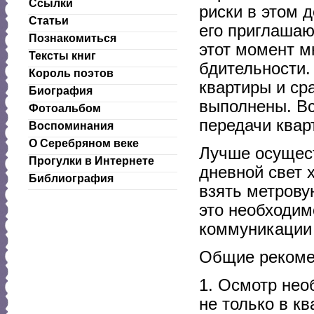
Ссылки
риски в этом д
Статьи
его приглашаю
Познакомиться
этот момент м
Тексты книг
бдительности.
Король поэтов
квартиры и ср
Биография
выполнены. Вс
Фотоальбом
передачи квар
Воспоминания
О Серебряном веке
Лучше осущест
Прогулки в Интернете
дневной свет 
Библиография
взять метрову
это необходим
коммуникации 
Общие рекомен
1. Осмотр нео
не только в кв