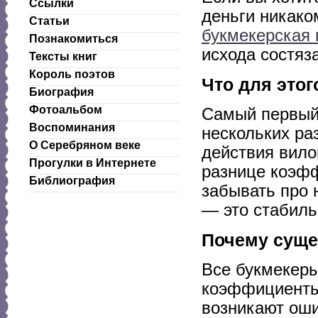
Ссылки
деньги никаком
Статьи
букмекерская 
Познакомиться
исхода состяз
Тексты книг
Король поэтов
Что для это
Биография
Фотоальбом
Самый первый 
Воспоминания
нескольких ра
О Серебряном веке
действия вило
Прогулки в Интернете
разнице коэфф
Библиография
забывать про 
— это стабиль
Почему суще
Все букмекеры 
коэффициенты
возникают оши