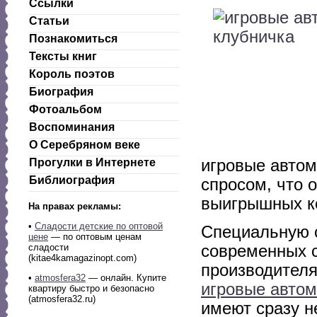
Ссылки
Статьи
Познакомиться
Тексты книг
Король поэтов
Биография
Фотоальбом
Воспоминания
О Серебряном веке
игровые автом
Прогулки в Интернете
Библиография
спросом, что 
выигрышных к
На правах рекламы:
•
Сладости детские по оптовой
Специальную с
цене
— по оптовым ценам
современных 
сладости
(kitae4kamagazinopt.com)
производителя
•
atmosfera32
— онлайн. Купите
игровые автом
квартиру быстро и безопасно
(atmosfera32.ru)
имеют сразу н