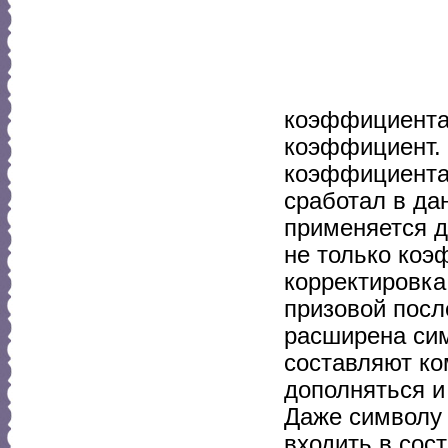
коэффициента
коэффициент. 
коэффициента 
сработал в да
применяется д
не только коэ
корректировка
призовой посл
расширена сим
составляют ко
дополняться и
Даже символу 
входить в сос