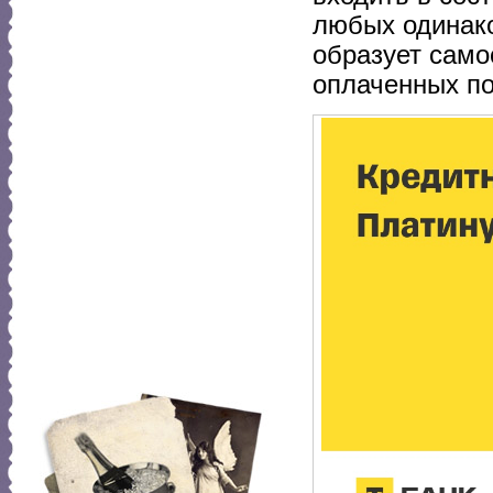
любых одинако
образует сам
оплаченных по