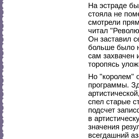
На эстраде бы
стояла не по
смотрели прям
читал "Револю
Он заставил с
больше было н
сам захвачен 
торопясь улож
Но "королем" 
программы. Зд
артистической
спел старые с
подсчет запис
в артистическ
значения резул
всегдашний аза