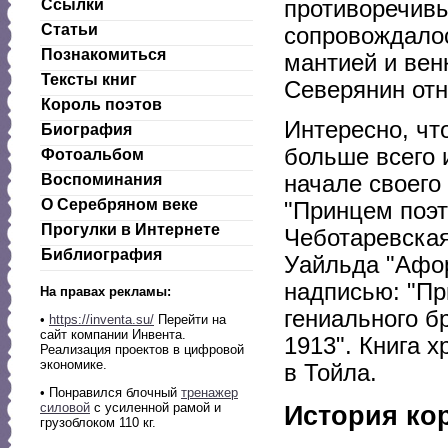
Ссылки
противоречивы
Статьи
сопровождало
Познакомиться
мантией и вен
Тексты книг
Северянин отн
Король поэтов
Интересно, чт
Биография
больше всего 
Фотоальбом
Воспоминания
начале своего
О Серебряном веке
"Принцем поэт
Прогулки в Интернете
Чеботаревская
Библиография
Уайльда "Афор
надписью: "Пр
На правах рекламы:
гениального бр
•
https://inventa.su/
Перейти на
сайт компании Инвента.
1913". Книга 
Реализация проектов в цифровой
экономике.
в Тойла.
• Понравился блочный
тренажер
силовой
с усиленной рамой и
История ко
грузоблоком 110 кг.