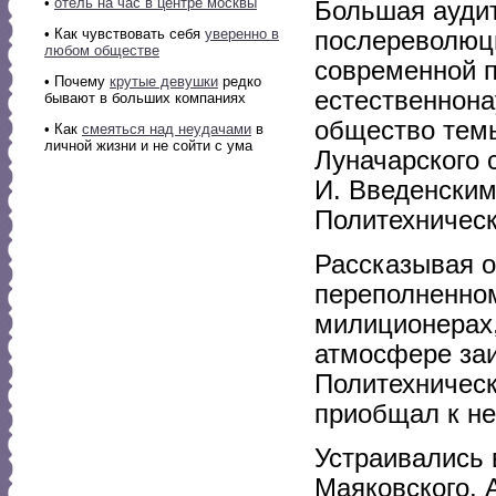
•
отель на час в центре москвы
Большая аудит
• Как чувствовать себя
уверенно в
послереволюци
любом обществе
современной п
• Почему
крутые девушки
редко
естественнона
бывают в больших компаниях
общество темы
• Как
смеяться над неудачами
в
личной жизни и не сойти с ума
Луначарского 
И. Введенским
Политехническ
Рассказывая о
переполненном
милиционерах,
атмосфере заи
Политехническ
приобщал к не
Устраивались 
Маяковского, А