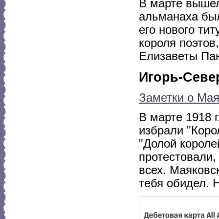
В марте вышел
альманаха был
его нового ти
короля поэтов
Елизаветы Па
Игорь-Севе
Заметки о Мая
В марте 1918 
избрали "Коро
"Долой короле
протестовали,
всех. Маяковск
тебя обидел. 