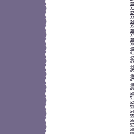
30
31
32
33
34
35
3
37
38
39
40
41
42
43
44
45
46
47
48
49
50
51
52
53
54
55
56
57
58
59