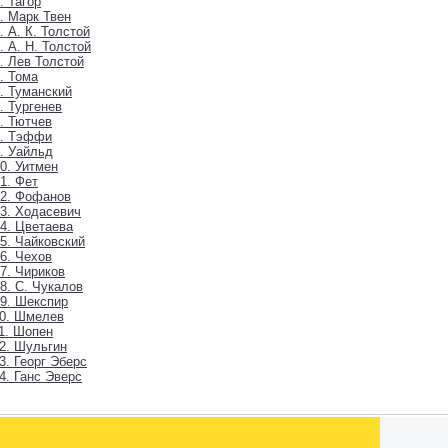
. Тагор
. Марк Твен
. А. К. Толстой
. А. Н. Толстой
. Лев Толстой
. Тома
. Туманский
. Тургенев
. Тютчев
8. Тэффи
. Уайльд
0. Уитмен
1. Фет
02. Фофанов
3. Ходасевич
4. Цветаева
5. Чайковский
6. Чехов
7. Чириков
8. С. Чукалов
9. Шекспир
10. Шмелев
1. Шопен
2. Шульгин
3. Георг Эберс
4. Ганс Эверс