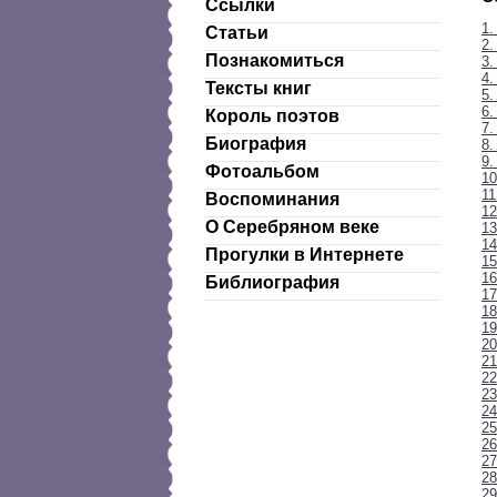
Ссылки
1.
Статьи
2.
Познакомиться
3.
4
Тексты книг
5.
6.
Король поэтов
7.
Биография
8.
9.
Фотоальбом
10
11
Воспоминания
12
О Серебряном веке
13
14
Прогулки в Интернете
15
16
Библиография
17
18
19
20
21
22
2
24
25
26
27
28
29