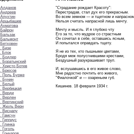
 Алданов
"Страдание рождает Красоту":
 Андреев
Перестрадав, стал дух его прекрасным.
 Апухтин
Во всем земном — и тщетном и напрасно
. Арцыбашев
Нельзя считать напрасной лишь мечту.
 Ахматова
Мечту и мысль. И я глубоко чту
 Байрон
Его за то, что мудрое со страстным
 Бальзак
Он сочетал в себе, оставшись ясным,
 Бальмонт
И попытался оправдать тщету.
 Бетховен
. Бизе
Я не из тех, кто пышными цветами,
. Блок
Бродя меж полусгнившими крестами,
. Бодлер
Бездушный разукрашивает труп.
. Боратынский
. Христо Ботев
И, вслушавшись в его живое слово,
. Брюсов
Мне радостно почтить его живого,
. Поль Бурже
"Фиалочкой" и — озареньем губ.
. Бунин
. Белый
Кишинев. 18 февраля 1934 г.
. Вербицкая
. Верди
. Верлен
. Вертинский
3. Жюль Верн
. Виснапу
. Гамсун
. Гиппиус
. Глинка
. Гоголь
. Гончаров