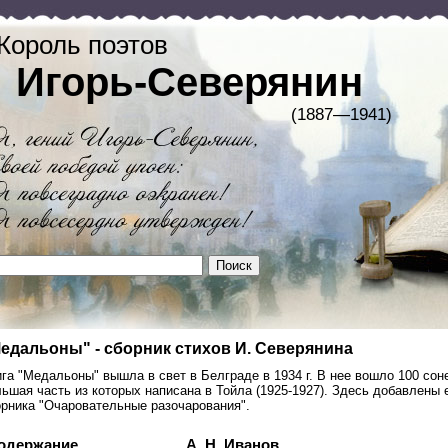
Король поэтов
Игорь-Северянин
(1887—1941)
едальоны" - сборник стихов И. Северянина
га "Медальоны" вышла в свет в Белграде в 1934 г. В нее вошло 100 соне
ьшая часть из которых написана в Тойла (1925-1927). Здесь добавлены
орника "Очаровательные разочарования".
одержание
А. Н. Иванов