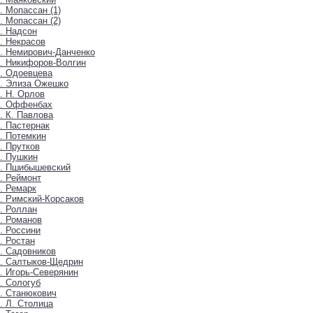
. Мопассан (1)
. Мопассан (2)
. Надсон
. Некрасов
. Немирович-Данченко
. Никифоров-Волгин
. Одоевцева
. Элиза Ожешко
. Н. Орлов
9. Оффенбах
. К. Павлова
. Пастернак
. Потемкин
. Прутков
. Пушкин
5. Пшибышевский
. Реймонт
. Ремарк
. Римский-Корсаков
. Роллан
. Романов
. Россини
. Ростан
. Садовников
. Салтыков-Щедрин
. Игорь-Северянин
. Сологуб
. Станюкович
. Л. Столица