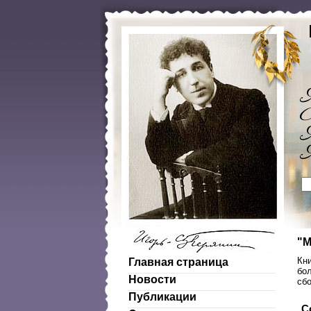
"М
Кни
Главная страница
бол
Новости
сб
Публикации
С