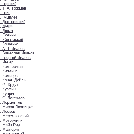
. Горький
. Т. А. Гофман
. Григ
. Гумилев
. Достоевский
. Дучич
6. Дюма
. Есенин
. Жеромский
. Зощенко
. А.Н. Иванов
. Вячеслав Иванов
. Георгий Иванов
. Инбер
. Келлерман
. Киплинг
. Кольцов
. Конан Дойль
. Ф. Круут
. Кузмин
. Куприн
. С. Лагерлёв
. Лермонтов
. Мирра Лохвицкая
. Лесков
. Мережковский
. Метерлинк
. Майн Рид
. Маргерит
. Маяковский