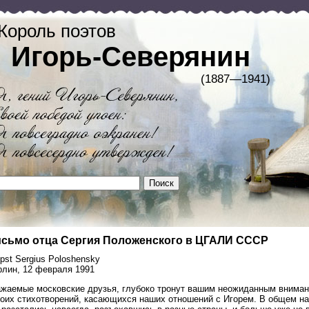
Король поэтов
Игорь-Северянин
(1887—1941)
сьмо отца Сергия Положенского в ЦГАЛИ СССР
pst Sergius Poloshensky
рлин, 12 февраля 1991
ажаемые московские друзья, глубоко тронут вашим неожиданным вниман
моих стихотворений, касающихся наших отношений с Игорем. В общем н