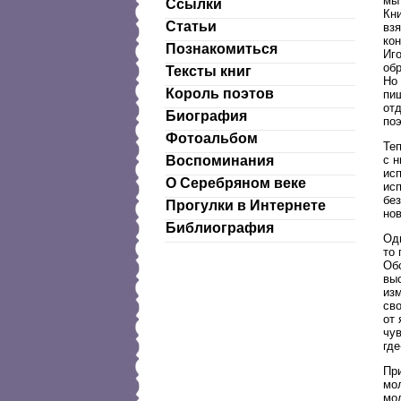
мы 
Ссылки
Кни
Статьи
взя
кон
Познакомиться
Иго
обр
Тексты книг
Но 
Король поэтов
пиш
отд
Биография
поэ
Фотоальбом
Теп
Воспоминания
с н
исп
О Серебряном веке
исп
без
Прогулки в Интернете
нов
Библиография
Одн
то 
Обс
выс
из
сво
от 
чув
где
При
мол
мол