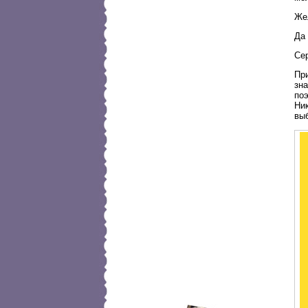
Жел
Да 
Се
При
зна
поэ
Ни
выб