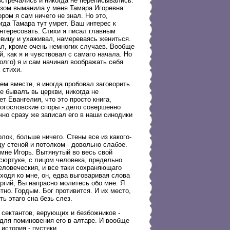
встречались и никогда не переписывались.
азом выманила у меня Тамара Игоревна:
ром я сам ничего не знал. Но это,
огда Тамара тут умрет. Ваш интерес к
интересовать. Стихи я писал главным
девицу и ухаживал, намереваясь жениться.
ал, кроме очень немногих случаев. Вообще
й, как я и чувствовал с самаго начала. Но
олго) я и сам начинал воображать себя
 стихи.
ем вместе, я иногда пробовал заговорить
не бывалъ вь церкви, никогда не
т Евангелия, что это просто книга,
богословские споры - дело совершенно
ечно сразу же записал его в наши синодики
ок, больше ничего. Стены все из какого-
у стеной и потолком - довольно слабое.
 мне Игорь. Вытянутый во весь свой
 сюртуке, с лицом человека, предельно
ловеческия, и все таки сохраняющаго
ходя ко мне, он, едва выговаривая слова
ергий, Вы напрасно молитесь обо мне. Я
тно. Гордым. Бог противится. И их место,
ь этаго сна безь слез.
 сектантов, верующих и безбожников -
 для поминовения его в алтаре. И вообще
история - пустяки.