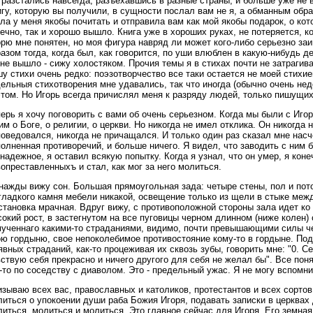
разстались навсегда, разъехавшись в разные страны, и больше уже не 
гу, которую вы получили, в сущности послал вам не я, а обманным обр
ла у меня якобы почитать и отправила вам как мой якобы подарок, о кото
ечно, так и хорошо вышло. Книга уже в хороших руках, не потеряется, к
рю мне понятен, но моя фигура навряд ли может кого-либо серьезно за
азом тогда, когда был, как говорится, по уши влюблен в какую-нибудь 
не вышло - сижу холостяком. Прочия темы я в стихах почти не затрагив
у стихи очень редко: поэзотворчество все таки остается не моей стихие
ельныя стихотворения мне удавались, так что иногда (обычно очень нед
том. Но Игорь всегда причислял меня к разряду людей, только пишущих
ерь я хочу поговорить с вами об очень серьезном. Когда мы были с Игор
им о Боге, о религии, о церкви. Но никогда не имел отклика. Он никогда 
оведовался, никогда не причащался. И только один раз сказал мне насче
олненная противоречий, и больше ничего. Я видел, что заводить с ним 
надежное, я оставил всякую попытку. Когда я узнал, что он умер, я кон
опреставленныхъ и стал, как мог за него молиться.
ажды вижу сон. Большая прямоугольная зада: четыре стены, пол и потол
гладкого камня мебели никакой, освещение только из щели в стыке межд
тановка мрачная. Вдруг вижу, с противоположной стороны зала идет ко
окий рост, в застегнутом на все пуговицы черном длинном (ниже колен)
мученнаго какими-то страданиями, видимо, почти превышающими силы че
ю гордыню, свое непоколебимое противостояние кому-то в гордыне. Под
явных страданий, как-то процеживая их сквозь зубы, говорить мне: "0. С
ствую себя прекрасно и ничего другого для себя не желал бы". Все поня
-то по соседству с диаволом. Это - предельный ужас. Я не могу вспомнит
зываю всех вас, православных и католиков, протестантов и всех сортов
иться о упокоении души раба Божия Игоря, подавать записки в церквах
иться, молиться и молиться. Это главное сейчас для Игоря. Его земная 