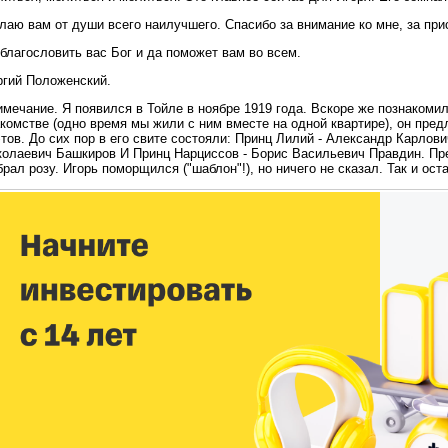
аю вам от души всего наилучшего. Спасибо за внимание ко мне, за при
благословить вас Бог и да поможет вам во всем.
ргий Положенский.
мечание. Я появился в Тойле в ноябре 1919 года. Вскоре же познакоми
комстве (одно время мы жили с ним вместе на одной квартире), он пред
тов. До сих пор в его свите состояли: Принц Лилий - Александр Карлов
колаевич Башкиров И Принц Нарциссов - Борис Васильевич Правдин. Пре
рал розу. Игорь поморщился ("шаблон"!), но ничего не сказал. Так и ост