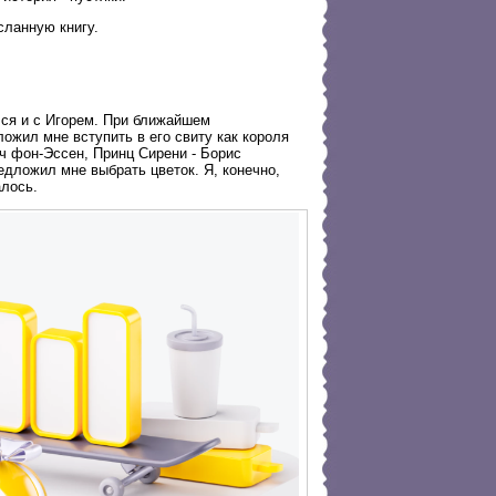
сланную книгу.
лся и с Игорем. При ближайшем
ложил мне вступить в его свиту как короля
ич фон-Эссен, Принц Сирени - Борис
дложил мне выбрать цветок. Я, конечно,
алось.