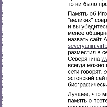
то ни было пр
Память об Иго
"великих" сов
и вы убедитес
менее обширна
назвать сайт 
severyanin.virt
разместил в с
Северянина
ww
всегда можно
сети говорят,
о
эстонский сай
биографическ
Лучшее, что м
память о поэт