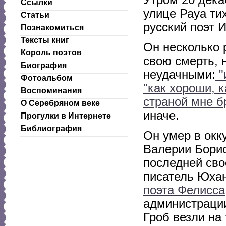
Утром 20 дека
Ссылки
улице Рауа ти
Статьи
русский поэт 
Познакомиться
Тексты книг
Он несколько 
Король поэтов
свою смерть, 
Биография
неудачными:
"
Фотоальбом
"как хороши, 
Воспоминания
страной мне б
О Серебряном веке
иначе.
Прогулки в Интернете
Библиография
Он умер в окк
Валерии Бори
последней сво
писатель Юхан
поэта Фелисса
администрации
Гроб везли на 