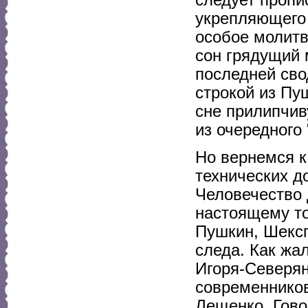
следует пропи
укрепляющего 
особое молитв
сон грядущий 
последней сво
строкой из Пу
сне прилипчиву
из очередного 
Но вернемся к
технических д
Человечество 
настоящему то
Пушкин, Шексп
следа. Как жал
Игоря-Северян
современников
Лещенко. Гово