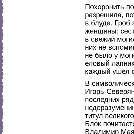
Похоронить по
разрешила, по
в блуде. Гроб
женщины: сест
в свежий моги
них не вспоми
не было у мог
еловый лапник
каждый ушел с
В символическ
Игорь-Северян
последних ряд
недоразумени
титул великог
Блок почитает
Владимир Маяк