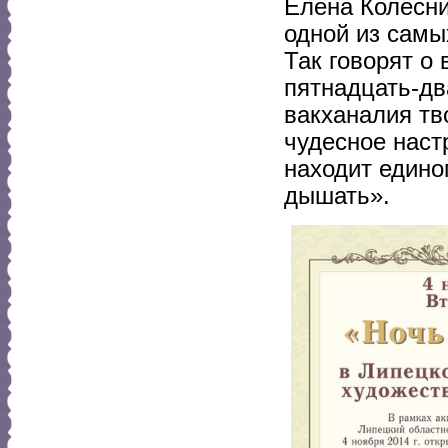
Елена Колесни
одной из самы
Так говорят о
пятнадцать-дв
вакханалия тв
чудесное наст
находит едино
дышать».