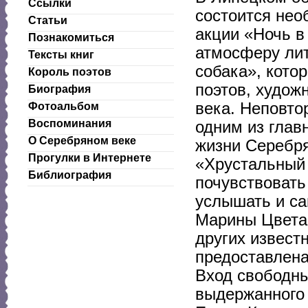
Ссылки
состоится нео
Статьи
акции «Ночь в 
Познакомиться
атмосферу лит
Тексты книг
собака», кото
Король поэтов
поэтов, худож
Биография
века. Неповто
Фотоальбом
Воспоминания
одним из глав
О Серебряном веке
жизни Серебря
Прогулки в Интернете
«Хрустальный 
Библиография
почувствовать
услышать и са
Марины Цветае
других извест
предоставлена
Вход свободны
выдержанного 