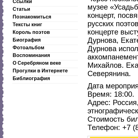
Ссылки
музее «Усадьб
Статьи
концерт, посв
Познакомиться
русских поэто
Тексты книг
концерте выст
Король поэтов
Дурнова, Екат
Биография
Дурнова испол
Фотоальбом
Воспоминания
аккомпанемент
О Серебряном веке
Михайлов. Ека
Прогулки в Интернете
Северянина.
Библиография
Дата мероприя
Время: 18:00.
Адрес: Россия,
этнографическ
Стоимость бил
Телефон: +7 (8