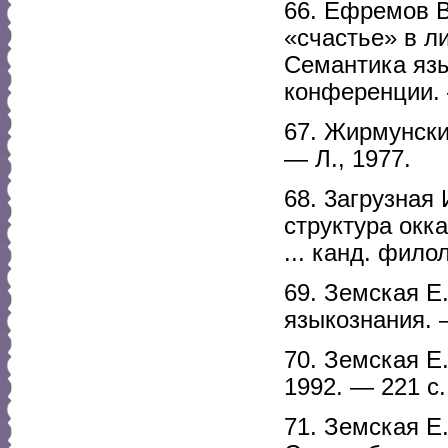
66. Ефремов В
«счастье» в л
Семантика яз
конференции. 
67. Жирмунски
— Л., 1977.
68. 3агрузная
структура окк
... канд. фило
69. Земская Е
языкознания. 
70. Земская Е
1992. — 221 с.
71. Земская Е