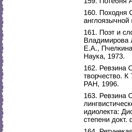
159. Потебня А
160. Походня 
англоязычной 
161. Поэт и сл
Владимирова Л
Е.А., Пчелкина
Наука, 1973.
162. Ревзина О
творчество. К 
РАН, 1996.
163. Ревзина 
лингвистическ
идиолекта: Ди
степени докт. 
164. Ретунека