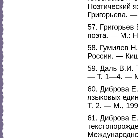
Поэтический я
Григорьева. —
57. Григорьев
поэта. — М.: Н
58. Гумилев Н
России. — Киш
59. Даль В.И.
— Т. 1—4. — М
60. Диброва Е
языковых еди
Т. 2. — М., 19
61. Диброва Е
текстопорожде
Международной