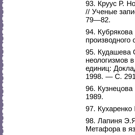
93. Круус Р. 
// Ученые запи
79—82.
94. Кубрякова
производного 
95. Кудашева 
неологизмов в
единиц: Докла
1998. — С. 29
96. Кузнецова
1989.
97. Кухаренко 
98. Лапиня Э.
Метафора в язы