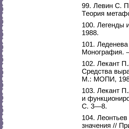
99. Левин С. 
Теория метафо
100. Легенды 
1988.
101. Леденева
Монография. —
102. Лекант П
Средства выр
М.: МОПИ, 198
103. Лекант П.
и функциониро
С. 3—8.
104. Леонтьев
значения // П