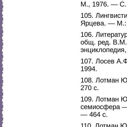
М., 1976. — С
105. Лингвисти
Ярцева. — М.:
106. Литерату
общ. ред. В.М
энциклопедия,
107. Лосев А.
1994.
108. Лотман Ю
270 с.
109. Лотман Ю
семиосфера — 
— 464 с.
110. Лотман Ю