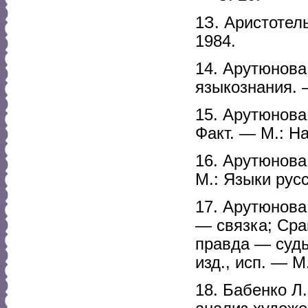
1З. Аристотел
1984.
14. Арутюнова
языкознания. 
15. Арутюнова
Факт. — М.: На
16. Арутюнова
М.: Языки русс
17. Арутюнова
— связка; Ср
правда — судь
изд., исп. — М
18. Бабенко Л