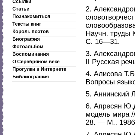
Ссылки
2. Александро
Статьи
словотворчест
Познакомиться
словообразова
Тексты книг
Король поэтов
Научн. труды 
Биография
С. 16—31.
Фотоальбом
3. Александро
Воспоминания
II Русская ре
О Серебряном веке
Прогулки в Интернете
4. Алисова Т.
Библиография
Вопросы языко
5. Аннинский Л
6. Апресян Ю.
модель мира /
28. — М., 198
7. Апресян Ю.Д