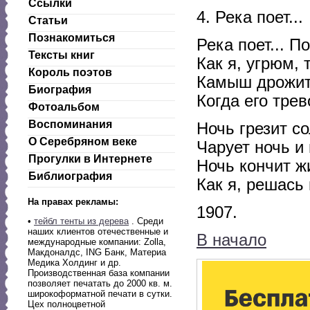
Ссылки
4. Река поет...
Статьи
Познакомиться
Река поет... П
Тексты книг
Как я, угрюм, 
Король поэтов
Камыш дрожит
Биография
Когда его тре
Фотоальбом
Воспоминания
Ночь грезит с
О Серебряном веке
Чарует ночь и
Прогулки в Интернете
Ночь кончит ж
Библиография
Как я, решась 
На правах рекламы:
1907.
•
тейбл тенты из дерева
. Среди
наших клиентов отечественные и
В начало
международные компании: Zolla,
Макдоналдс, ING Банк, Материа
Медика Холдинг и др.
Производственная база компании
позволяет печатать до 2000 кв. м.
широкоформатной печати в сутки.
Цех полноцветной