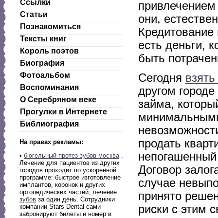
Ссылки
привлечением 
Статьи
они, естестве
Познакомиться
Кредитование 
Тексты книг
есть деньги, 
Король поэтов
быть потрачен
Биография
Фотоальбом
Сегодня
взять
Воспоминания
другом городе
О Серебряном веке
займа, которы
Прогулки в Интернете
минимальными 
Библиография
невозможности
продать кварт
На правах рекламы:
непогашенный 
•
бюгельный протез зубов москва
.
Лечение для пациентов из других
Договор залог
городов проходит по ускоренной
программе: быстрое изготовление
случае невыпо
имплантов, коронок и других
ортопедических частей, лечение
принято решен
зубов
за один день. Сотрудники
риски с этим с
компании Stars Dental сами
забронируют билеты и номер в