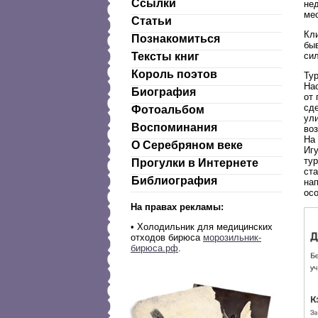
Ссылки
нед
ме
Статьи
Кли
Познакомиться
быв
си
Тексты книг
Король поэтов
Ту
На
Биография
от 
сде
Фотоальбом
ул
Воспоминания
во
На 
О Серебряном веке
Игу
ту
Прогулки в Интернете
ста
Библиография
нап
осо
На правах рекламы:
•
Холодильник для медицинских
отходов бирюса
морозильник-
бирюса.рф
.