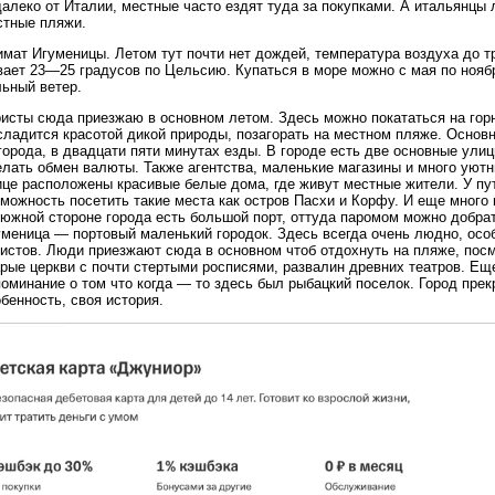
алеко от Италии, местные часто ездят туда за покупками. А итальянцы
стные пляжи.
мат Игуменицы. Летом тут почти нет дождей, температура воздуха до т
ает 23—25 градусов по Цельсию. Купаться в море можно с мая по ноябр
льный ветер.
ристы сюда приезжаю в основном летом. Здесь можно покататься на го
сладится красотой дикой природы, позагорать на местном пляже. Основ
города, в двадцати пяти минутах езды. В городе есть две основные улиц
лать обмен валюты. Также агентства, маленькие магазины и много уютн
ице расположены красивые белые дома, где живут местные жители. У пу
зможность посетить такие места как остров Пасхи и Корфу. И еще мног
южной стороне города есть большой порт, оттуда паромом можно добрат
меница — портовый маленький городок. Здесь всегда очень людно, особ
ристов. Люди приезжают сюда в основном чтоб отдохнуть на пляже, посм
рые церкви с почти стертыми росписями, развалин древних театров. Еще
оминание о том что когда — то здесь был рыбацкий поселок. Город прек
бенность, своя история.