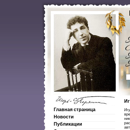
Иг
Главная страница
Игу
вре
Новости
ник
ра
Публикации
авт