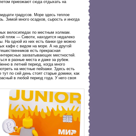
 летом приезжают сюда отдыхать на
ридцати градусов. Море здесь теплое
ь. Зимой много осадков, сырость и иногда
рных велосипедах по местным холмам.
ной пляж — Сивоти, находится недалеко
ы. На одной из них есть банки где можно
ых кафе с видом на море. А на другой
тешественников есть прекрасная
о интересных захватывающих местностей.
ься в разные места и даже за рубеж.
енно в летний период, когда много
отреть на местные пейзажи. Здесь есть
 тут по сей день стоят старые домики, как
расный в любой период года. У него своя