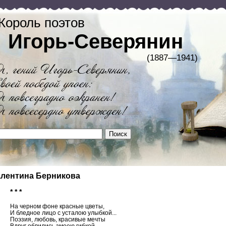
Король поэтов
Игорь-Северянин
(1887—1941)
лентина Берникова
* * *
На черном фоне красные цветы,
И бледное лицо с усталою улыбкой...
Поэзия, любовь, красивые мечты
Вдруг обвились змеею гибкой...