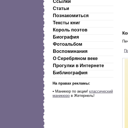
Ссылки
Статьи
Познакомиться
Тексты книг
Король поэтов
Ко
Биография
Пе
Фотоальбом
П
Воспоминания
О Серебряном веке
Прогулки в Интернете
Библиография
На правах рекламы:
•
Маникюр по акции!
классический
маникюро
в Жетернель!