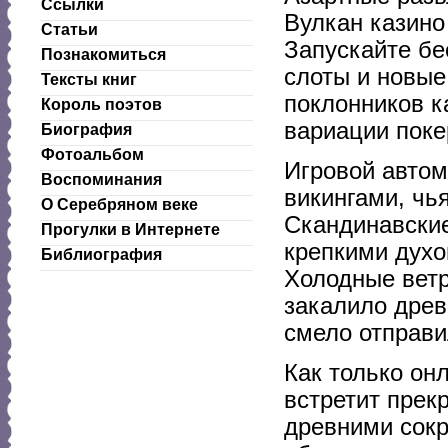
Ссылки
Вулкан казин
Статьи
Запускайте бе
Познакомиться
слоты и новые
Тексты книг
поклонников к
Король поэтов
вариации покер
Биография
Фотоальбом
Игровой автом
Воспоминания
викингами, чь
О Серебряном веке
Скандинавски
Прогулки в Интернете
крепкими дух
Библиография
Холодные ветр
закалило древ
смело отправи
Как только он
встретит прек
древними сок