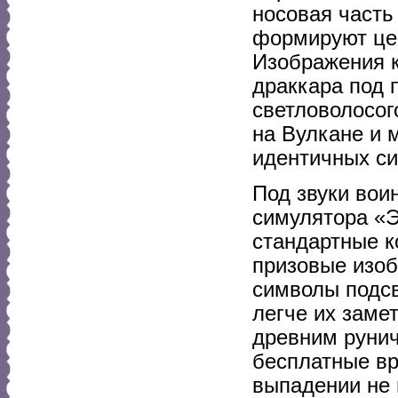
носовая часть
формируют цеп
Изображения к
драккара под 
светловолосог
на Вулкане и 
идентичных с
Под звуки вои
симулятора «Э
стандартные к
призовые изоб
символы подсв
легче их заме
древним руни
бесплатные в
выпадении не 