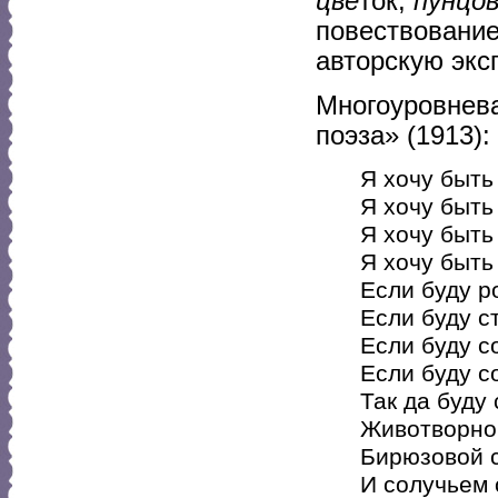
цве
ток,
пунцо
повествовани
авторскую экс
Многоуровнева
поэза» (1913):
Я хочу быть
Я хочу быть
Я хочу быть
Я хочу быть
Если буду р
Если буду с
Если буду с
Если буду с
Так да буду 
Животворной
Бирюзовой с
И солучьем 