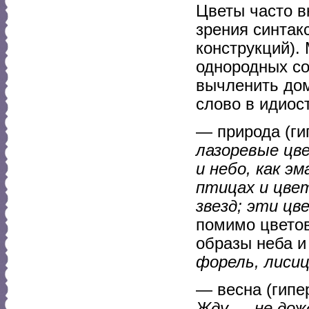
Цветы часто в
зрения синтак
конструкций).
однородных со
вычленить дом
слово в идиос
— природа (ги
лазоревые цв
и небо, как э
птицах и цвет
звезд; эти цв
помимо цветов
образы неба и
форель, лиси
— весна (гипе
Жду — не дожд