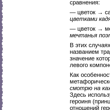
сравнения:
— цветок → са
цветками кад
— цветок → ме
мечтанья поэ
В этих случая
названием тра
значение кото
левого компон
Как особеннос
метафорическ
смотрю на каж
Здесь использ
героиня (прин
отношений гер