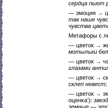
сердца пьют 
— эмоция → цв
так наше чув
чувства цвет
Метафоры с л
— цветок → жи
мотыльки бел
— цветок → ча
глазами анти
— цветок → см
склеп невест
;
— цветок → эм
оценка'):
звез
земные — это