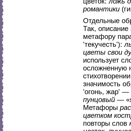
цветок:
ложь о
романтики
(ги
Отдельные обр
Так, описание
метафору пар
'текучесть'):
л
цветы свои д
использует с
осложненную 
стихотворении
значимость об
'огонь, жар' —
пунцовый
— «я
Метафоры
рас
цветком кост
повторы слов