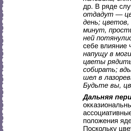
др. В ряде сл
отдадут — цв
день; цветов,
минут, прости
ней потянули
себе влияние 
напущу в моги
цветы рядить
собирать; вд
шел в лазорев
Будьте вы, ц
Дальняя пер
окказиональн
ассоциативные
положения яде
Поскольку цве