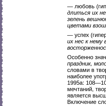
— любовь (гип
длиться их не
зелень вешнюю
цветами взош
— успех (гипе
их нес к нему
восторженно
Особенно зна
праздник, мо
словами в тво
наиболее упот
1995а: 108—10
мечтаний, тво
является высш
Включение сл