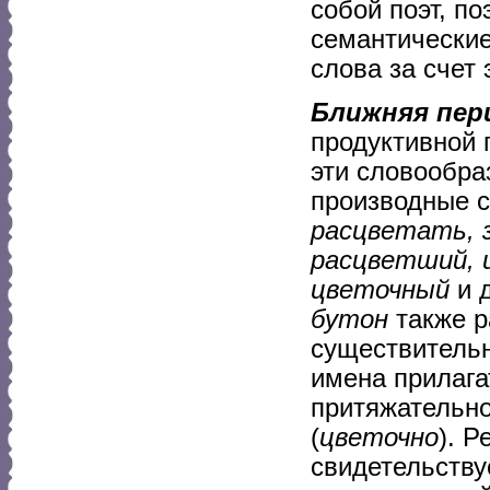
собой поэт, п
семантические
слова за счет
Ближняя пер
продуктивной 
эти словообра
производные 
расцветать, 
расцветший, ц
цветочный
и д
бутон
также р
существительн
имена прилага
притяжательно
(
цветочно
). 
свидетельству