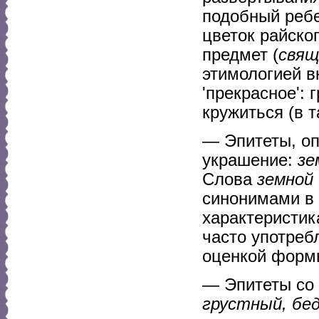
подобный ребе
цветок райског
предмет (
свящ
этимологией в
'прекрасное': 
кружиться (в т
— Эпитеты, оп
украшение:
зе
Слова
земной
синонимами в 
характеристик
часто употреб
оценкой форм
— Эпитеты со 
грустный, бе