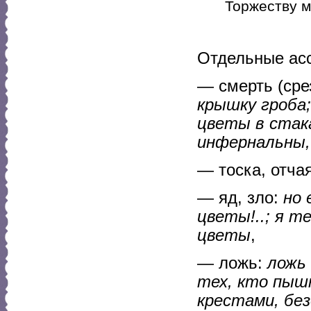
Торжеству м
Отдельные асс
— смерть (сре
крышку гроба;
цветы в стак
инфернальны,
— тоска, отча
— яд, зло:
но 
цветы!..; я т
цветы
,
— ложь:
ложь 
тех, кто пыш
крестами, бе