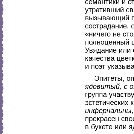
семантики и о
утративший св
вызывающий г
сострадание, 
«ничего не ст
полноценный ц
Увядание или 
качества цвет
и поэт указыва
— Эпитеты, оп
ядовитый, с 
группа участв
эстетических 
инфернальны,
прекрасен сво
в букете или 