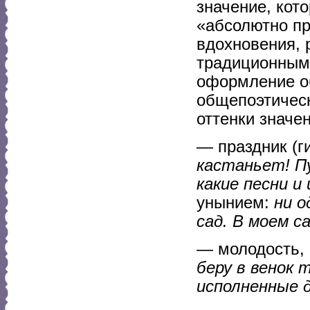
значение, ко
«абсолютно пр
вдохновения, 
традиционным 
оформление о
общепоэтичес
оттенки значен
— праздник (г
кастаньет! П
какие песни и
унынием:
ни о
сад. В моем с
— молодость, 
беру в венок
исполненные 