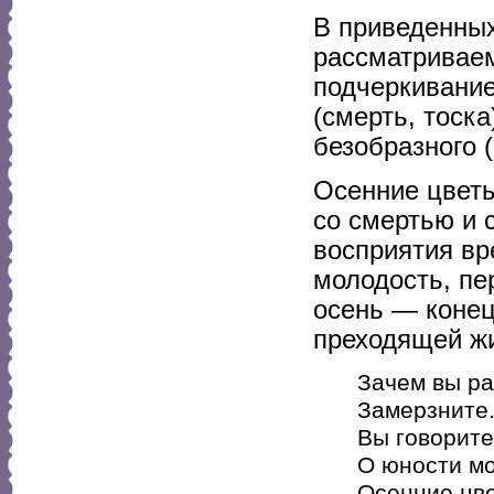
В приведенных
рассматриваем
подчеркивание
(смерть, тоска
безобразного (
Осенние цветы
со смертью и 
восприятия вр
молодость, пе
осень — конец
преходящей жи
Зачем вы ра
Замерзните..
Вы говорите
О юности мо
Осенние цве