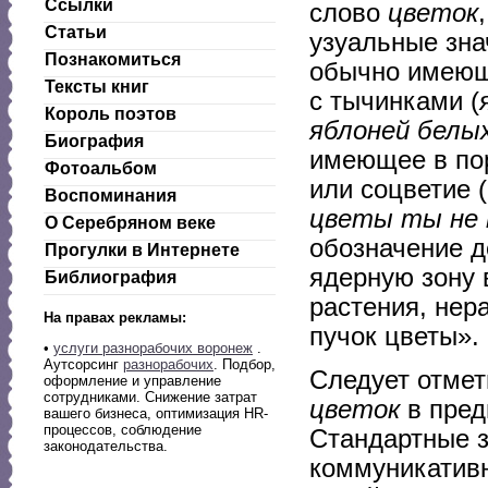
Ссылки
слово
цветок
Статьи
узуальные зна
Познакомиться
обычно имеющи
Тексты книг
с тычинками (
Король поэтов
яблоней белы
Биография
имеющее в пор
Фотоальбом
или соцветие (
Воспоминания
цветы ты не 
О Серебряном веке
обозначение д
Прогулки в Интернете
ядерную зону 
Библиография
растения, нер
На правах рекламы:
пучок цветы».
•
услуги разнорабочих воронеж
.
Аутсорсинг
разнорабочих
. Подбор,
Следует отмет
оформление и управление
сотрудниками. Снижение затрат
цветок
в пред
вашего бизнеса, оптимизация HR-
процессов, соблюдение
Стандартные з
законодательства.
коммуникативн