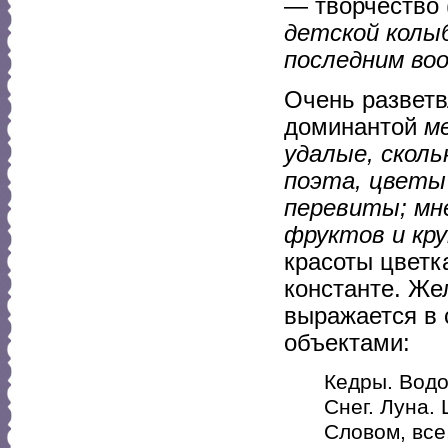
— творчество 
детской колыб
последним воо
Очень разветв
доминантой
м
удалые, сколь
поэта, цветы
перевиты; мне
фруктов и кр
красоты цветка
константе. Же
выражается в 
объектами:
Кедры. Вод
Снег. Луна. 
Словом, все