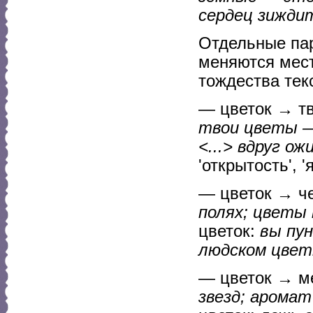
сердец зижди
Отдельные па
меняются мест
тождества тек
— цветок → т
твои цветы —
<...> вдруг о
'открытость', '
— цветок → ч
полях; цветы 
цветок:
вы пун
людском цвет
— цветок → м
звезд; аромат