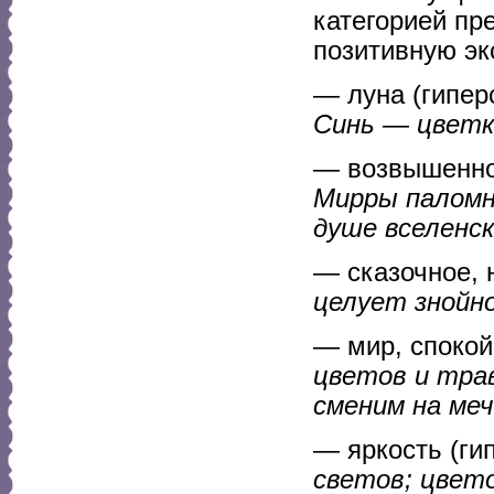
категорией пр
позитивную эк
— луна (гиперс
Синь — цветк
— возвышенное
Мирры паломн
душе вселенск
— сказочное, 
целует знойн
— мир, спокой
цветов и тра
сменим на меч
— яркость (гип
светов; цвет