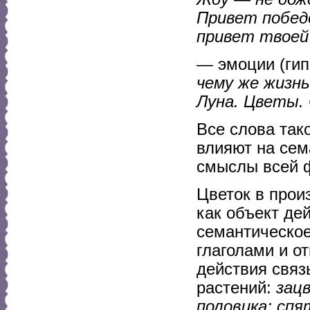
Привет побед
привет твоей 
— эмоции (гип
чему же жизнь
Луна. Цветы.
Все слова так
влияют на сем
смыслы всей 
Цветок в прои
как объект де
семантическое
глаголами и о
действия связ
растений:
зац
половика; сп