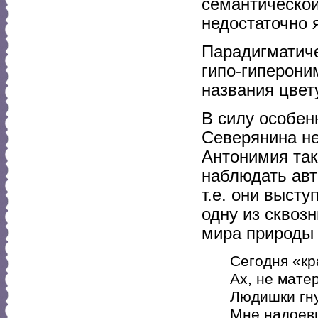
семантической
недостаточно 
Парадигматич
гипо-гиперон
названия цвет
В силу особен
Северянина не
Антонимия так
наблюдать авт
т.е. они выст
одну из сквоз
мира природы 
Сегодня «кр
Ах, не матер
Людишки гн
Мне надоев