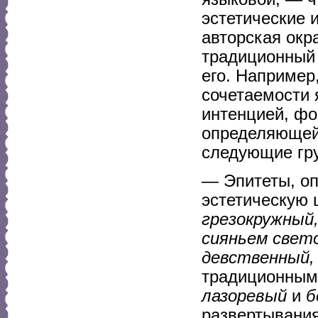
эстетические 
авторская окр
традиционный
его. Например
сочетаемости 
интенцией, фо
определяющей
следующие гр
— Эпитеты, о
эстетическую 
грезокружный,
сияньем свето
девственный,
традиционными
лазоревый
и
б
развертывания