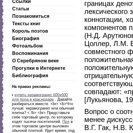
Ссылки
границах дено
Статьи
лексического 
Познакомиться
коннотации, х
Тексты книг
компонентов 
Король поэтов
(Н.Д. Арутюнов
Биография
Цоллер, Л.М. 
Фотоальбом
совместного ф
Воспоминания
положительная
О Серебряном веке
положительную
Прогулки в Интернете
отрицательную
Библиография
соответствую
На правах рекламы:
совпадают: «п
•
купить керамогранит 600х600
[Лукьянова, 19
для пола в краснодаре
. Давайте
разбираться вместе. <br> <b>Что
лучше: керамогранит или обычная
Вопрос о соот
плитка? < /b> <br> Представьте
себе торговый центр, по которому
менее дискусс
ходят тысячи посетителей.
Пол
в
В.Г. Гак, Н.В.
этом торговом центре выложен
обычной плиткой. Идет время, под