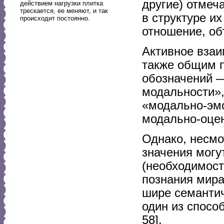
другие) отмеч
действием нагрузки плитка
трескается, ее меняют, и так
в структуре и
происходит постоянно.
отношение, об
Активное взаи
также общим 
обозначений 
модальности»,
«модально-эмо
модально-оцен
Однако, несмо
значения могу
(необходимост
познания мира
шире семантич
один из спосо
58].