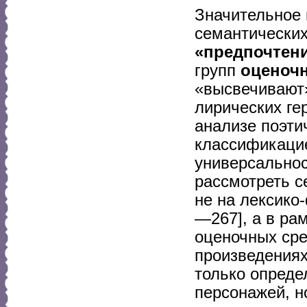
Значительное 
семантических
«предпочтен
групп
оценоч
«высвечивают»
лирических ге
анализе поэти
классификацие
универсальнос
рассмотреть с
не на лексико
—267], а в ра
оценочных сре
произведениях
только опреде
персонажей, н