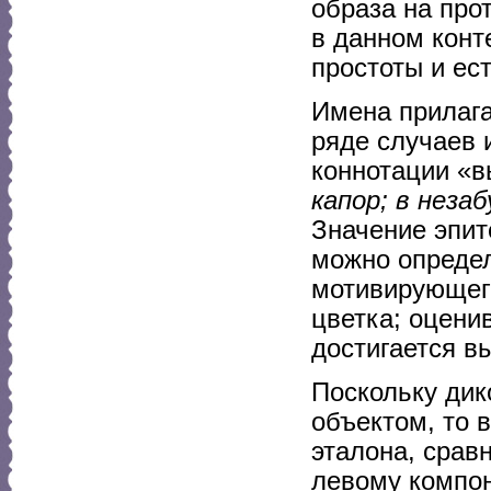
образа на про
в данном конт
простоты и ес
Имена прилага
ряде случаев 
коннотации «в
капор; в нез
Значение эпит
можно опреде
мотивирующего
цветка; оцени
достигается в
Поскольку дик
объектом, то в
эталона, срав
левому компон