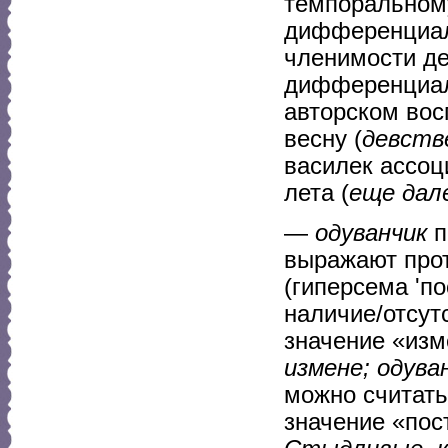
темпоральному
дифференциаль
членимости де
дифференциал
авторском вос
весну (
девств
василек ассоц
лета (
еще дале
—
одуванчик
п
выражают про
(гиперсема 'п
наличие/отсут
значение «изм
измене; одува
можно считат
значение «пос