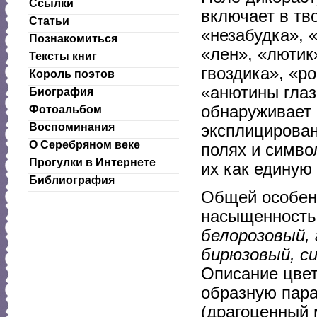
Ссылки
включает в тв
Статьи
«незабудка», 
Познакомиться
«лен», «лютик
Тексты книг
гвоздика», «р
Король поэтов
«анютины глаз
Биография
обнаруживает 
Фотоальбом
Воспоминания
эксплицирован
О Серебряном веке
полях и симво
Прогулки в Интернете
их как единую
Библиография
Общей особен
насыщенность 
белорозовый, 
бирюзовый, си
Описание цве
образную пар
(драгоценный 