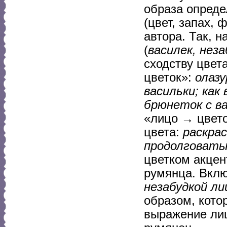
образа опреде
(цвет, запах,
автора. Так, 
(
василек, неза
сходству цвет
цветок»:
олазу
васильки; как
брюнеток с ва
«лицо → цвето
цвета:
раскрас
продолговатые
цветком акцен
румянца. Вклю
незабудкой ли
образом, кото
выражение лиц