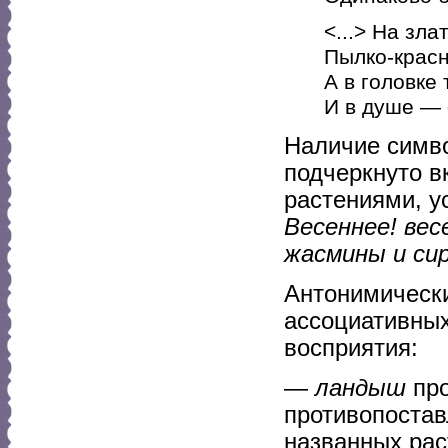
<...> На зл
Пылко-красн
А в головке 
И в душе — 
Наличие симво
подчеркнуто в
растениями, у
Весеннее! вес
жасмины и сир
Антонимическ
ассоциативных
восприятия:
—
ландыш
про
противопоста
названных рас