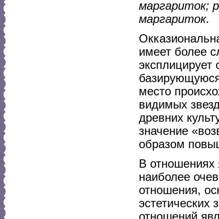
маргариток; 
маргариток
.
Окказиональн
имеет более с
эксплицирует 
базирующуюся н
место происхо
видимых звезд
древних культ
значение «воз
образом повыш
В отношениях
наиболее оче
отношения, ос
эстетических 
отношений явл