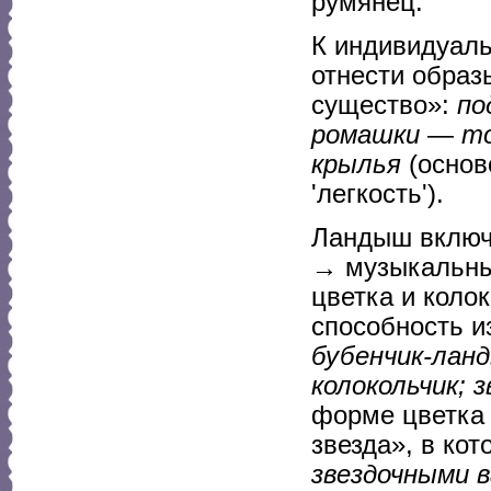
румянец.
К индивидуал
отнести образ
существо»:
по
ромашки — то
крылья
(основ
'легкость').
Ландыш включа
→ музыкальны
цветка и коло
способность и
бубенчик-ланд
колокольчик; 
форме цветка 
звезда», в ко
звездочными в