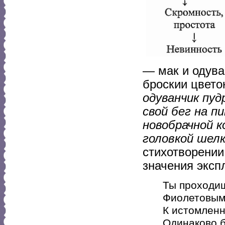
— мак и одува
броскии цвето
одуванчик пуд
свой бег на п
новобрачной к
головкой шел
стихотворении
значения эксп
Ты проходи
Фиолетовым
К истомленн
Одинаково б