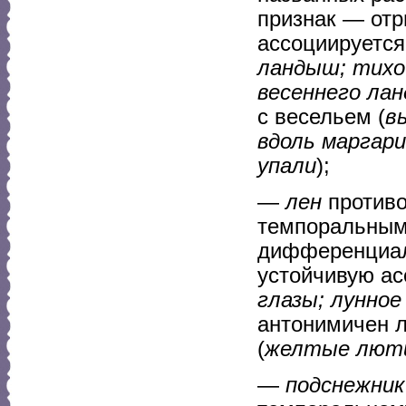
признак — отр
ассоциируется 
ландыш; тихо 
весеннего ла
с весельем (
в
вдоль маргари
упали
);
—
лен
противо
темпоральным 
дифференциал
устойчивую ас
глазы; лунное
антонимичен 
(
желтые люти
—
подснежник