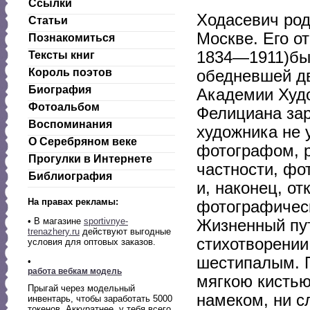
Ссылки
Ходасевич род
Статьи
Москве. Его о
Познакомиться
1834—1911)бы
Тексты книг
Король поэтов
обедневшей дв
Биография
Академии Худ
Фотоальбом
Фелициана зар
Воспоминания
художника не 
О Серебряном веке
фотографом, р
Прогулки в Интернете
частности, фо
Библиография
и, наконец, о
На правах рекламы:
фотографичес
•
В магазине
sportivnye-
Жизненный пут
trenazhery.ru
действуют выгодные
стихотворении
условия для оптовых заказов.
шестипалым. П
•
работа вебкам модель
мягкою кистью
Прыгай через модельный
намеком, ни с
инвентарь, чтобы заработать 5000
токенов. Аккуратнее, у тебя всего