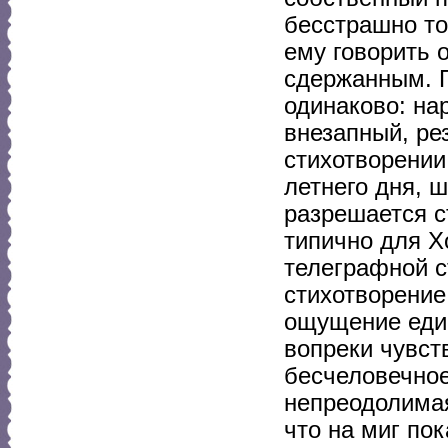
бесстрашно то
ему говорить 
сдержанным. П
одинаково: на
внезапный, ре
стихотворении
летнего дня, 
разрешается с
типично для Х
телеграфной с
стихотворение
ощущение един
вопреки чувст
бесчеловечное
непреодолимая
что на миг пок