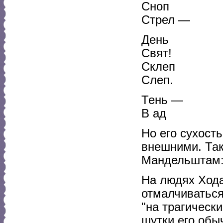
Сноп
Стрел —
День
Свят!
Склеп
Слеп.
Тень —
В ад
Но его сухост
внешними. Так
Мандельштам
На людях Хода
отмалчиваться
"на трагическ
шутки его обы