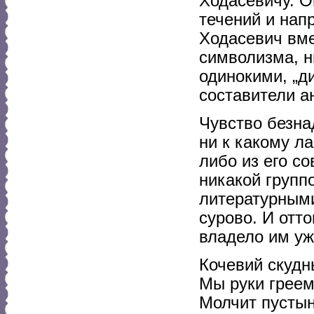
Ходасевичу. О
течений и напр
Ходасевич вме
символизма, н
одинокими, „д
составители ан
Чувство безна
ни к какому л
либо из его с
никакой групп
литературными
сурово. И отто
владело им уже
Кочевий скудн
Мы руки греем 
Молчит пустын