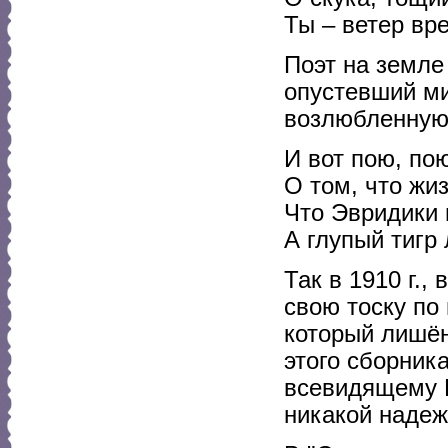
Ты – ветер вр
Поэт на земле
опустевший ми
возлюбленную
И вот пою, по
О том, что жи
Что Эвридики н
А глупый тигр 
Так в 1910 г.
свою тоску по
который лишён
этого сборник
всевидящему Б
никакой надеж