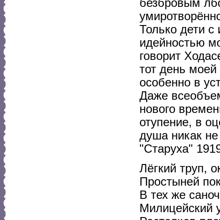
безбровым лбо
умиротворённо
Только дети с
идейностью мо
говорит Ходас
тот день моей
особенно в ус
Даже всеобъе
нового времен
отупение, в о
душа никак не
"Старуха" 1919 
Лёгкий труп, 
Простыней по
В тех же саноч
Милицейский у