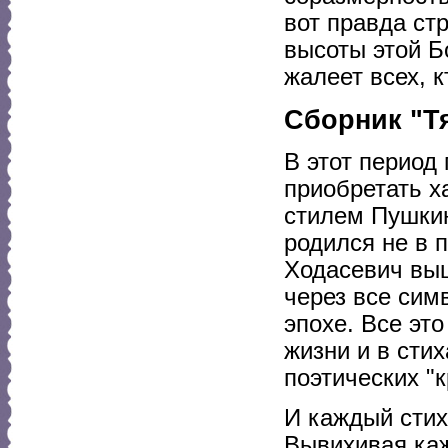
вот правда ст
высоты этой Б
жалеет всех, к
Сборник "Т
В этот период
приобретать х
стилем Пушкин
родился не в 
Ходасевич выш
через все сим
эпохе. Все это
жизни и в стих
поэтических "к
И каждый стих 
Вывихивая каж