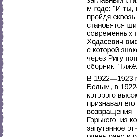
заглавным сти
м годе: "И ты,
пройдя сквозь 
становятся ши
современных п
Ходасевич вме
с которой зна
через Ригу поп
сборник "Тяжё
В 1922—1923 г
Белым, в 1922
которого высок
признавал его 
возвращения н
Горького, из 
запутанное от
очень рано и 