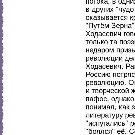
потока, в одн
в других "чудо
оказывается к
"Путём Зерна"
Ходасевич гов
только та поэз
недаром призы
революции дел
Ходасевич. Ра
Россию потряс
революцию. Он
и творческой 
пафос, однако
понимал, как 
литературу ре
"испугались" р
"боялся" её. 