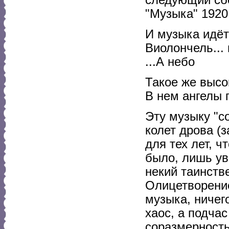
следующий сбо
"Музыка" 1920 
И музыка идёт 
Виолончель... 
...А небо
Такое же высок
В нем ангелы 
Эту музыку "с
колет дрова (
для тех лет, 
было, лишь ув
некий таинств
Олицетворение
музыка, ничег
хаос, а подча
соразмерность