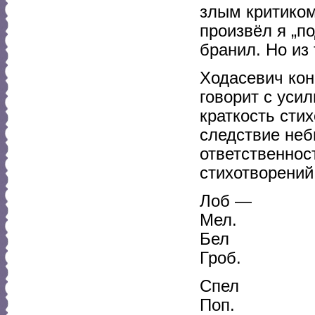
злым критиком
произвёл я „п
бранил. Но из 
Ходасевич кон
говорит с уси
краткость сти
следствие неб
ответственнос
стихотворений
Лоб —
Мел.
Бел
Гроб.
Спел
Поп.