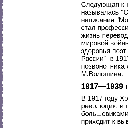
Следующая кни
называлась "С
написания "Мо
стал професс
жизнь перевод
мировой войны
здоровья поэт
России", в 191
позвоночника 
М.Волошина.
1917—1939 
В 1917 году Х
революцию и п
большевиками
приходит к вы