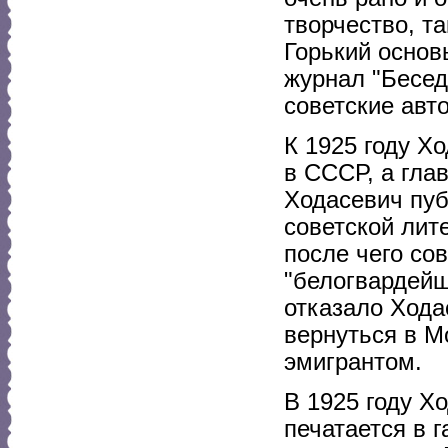
творчество, та
Горький основ
журнал "Бесед
советские авт
К 1925 году Х
в СССР, а гла
Ходасевич пуб
советской лит
после чего со
"белогвардейщ
отказало Хода
вернуться в М
эмигрантом.
В 1925 году Х
печатается в г