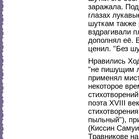
заражала. Под
глазах лукавы
шуткам также 
вздрагивали п
дополнял её. 
ценил. "Без шу
Нравились Хо
"не пишущим л
применял мист
некоторое вре
стихотворений
поэта XVIII ве
стихотворения
пыльный"), пр
(Киссин Самуи
Травникове на