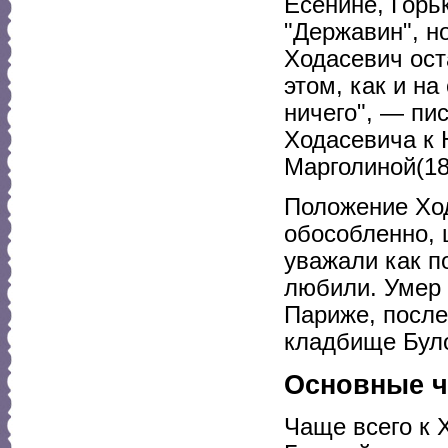
Есенине, Горь
"Державин", н
Ходасевич ост
этом, как и на
ничего", — пи
Ходасевича к 
Марголиной(18
Положение Хо
обособленно, 
уважали как п
любили. Умер 
Париже, после
кладбище Бул
Основные ч
Чаще всего к 