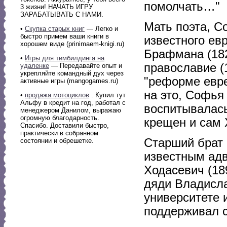
помолчать…"
3 жизни! НАЧАТЬ ИГРУ
ЗАРАБАТЫВАТЬ С НАМИ.
Мать поэта, С
•
Скупка старых книг
— Легко и
быстро примем ваши книги в
известного ев
хорошем виде (prinimaem-knigi.ru)
Брафмана (18
•
Игры для тимбилдинга на
православие (
удаленке
— Передавайте опыт и
укрепляйте командный дух через
"реформе евре
активные игры (mangogames.ru)
на это, Софья
•
продажа мотоциклов
. Купил тут
Альфу в кредит на год, работал с
воспитывалась
менеджером Данилом, выражаю
огромную благодарность.
крещен и сам 
Спасибо. Доставили быстро,
практически в собранном
Старший брат 
состоянии и обрешетке.
известным адв
Ходасевич (18
дяди Владисла
университете 
поддерживал с