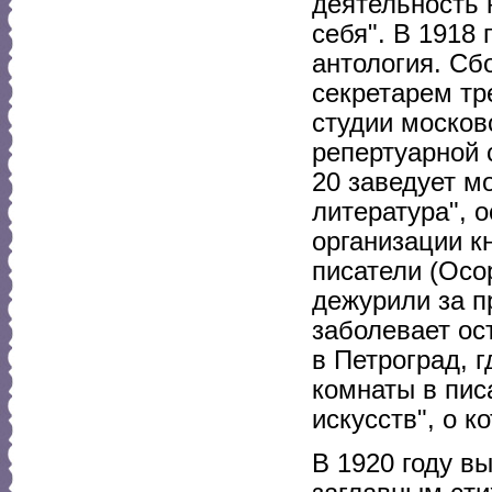
деятельность 
себя". В 1918
антология. Сб
секретарем тр
студии москов
репертуарной 
20 заведует м
литература", 
организации кн
писатели (Осо
дежурили за п
заболевает ос
в Петроград, 
комнаты в пи
искусств", о к
В 1920 году в