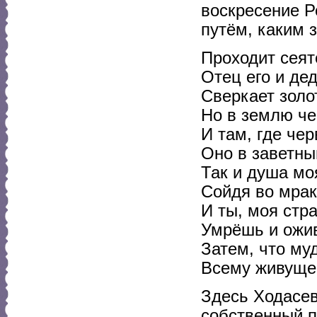
воскресение Р
путём, каким з
Проходит сеят
Отец его и де
Сверкает золот
Но в землю че
И там, где че
Оно в заветны
Так и душа мо
Сойдя во мрак
И ты, моя стра
Умрёшь и ожив
Затем, что му
Всему живущем
Здесь Ходасев
собственный п