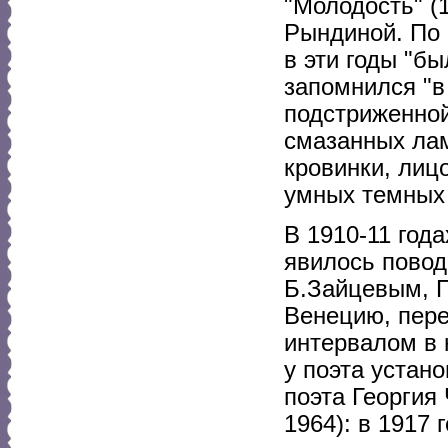
"Молодость" (
Рындиной. По 
в эти годы "б
запомнился "в
подстриженной 
смазанных лам
кровинки, лиц
умных темных 
В 1910-11 год
явилось повод
Б.Зайцевым, П
Венецию, пере
интервалом в 
у поэта устан
поэта Георгия
1964): в 1917 