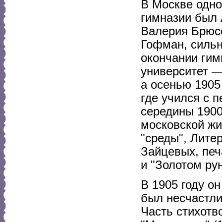
В Москве одно
гимназии был 
Валерия Брюсо
Гофман, сильн
окончании гим
университет —
а осенью 1905
где учился с 
середины 1900
московской жи
"среды", Лите
Зайцевых, печа
и "Золотом рун
В 1905 году о
был несчастли
Часть стихотв