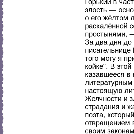
Горький в час
злость — осно
о его жёлтом 
раскалённой с
простынями, —
За два дня до
писательнице 
того могу я пр
койке". В этой
казавшееся в 
литературным 
настоящую ли
Желчности и з
страдания и ж
поэта, который
отвращением в
своим законам