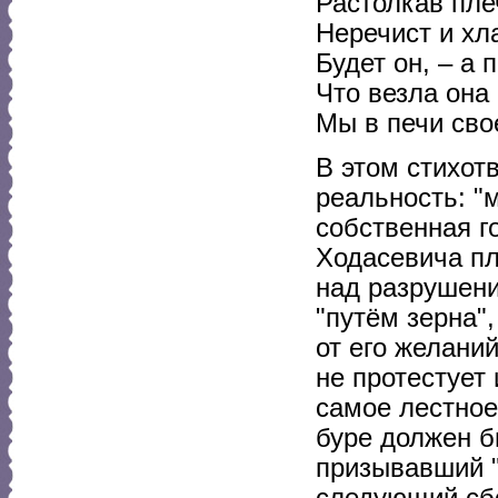
Растолкав пле
Неречист и хл
Будет он, – а 
Что везла она 
Мы в печи сво
В этом стихот
реальность: "
собственная г
Ходасевича пл
над разрушени
"путём зерна"
от его желани
не протестует 
самое лестное
буре должен б
призывавший "