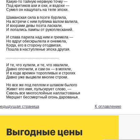
Какую-то тайную нервную точку —
Под критиков ахи и охи, и вздохи —
Сумел он нащупать на теле эпохи.
Шаманская сила в поэте бурлила,
На встречи с ним публика валом валила,
И взорами девы поэта ласкали,
И лопались лампы от рукоплесканий.
И слава парила над ним и гремела —
Но вдруг обескрылела и онемела,
Когда, его в сторону отодвигая,
Пошла в наступленье эпоха другая.
........................................................
И те, что хулили, и те, что хвалили,
Давно опочили, и сам он — в могиле,
И в ходе времен торопливых и строгих
Давно уже выцвели многие строки.
Но все же под пеплом и шлаком былого
Живет его имя, пульсирует слово, —
Сквозь все многослойные напластованья
Мерцает бессмертный огонь дарованья.
редыдущая страница
К оглавлению