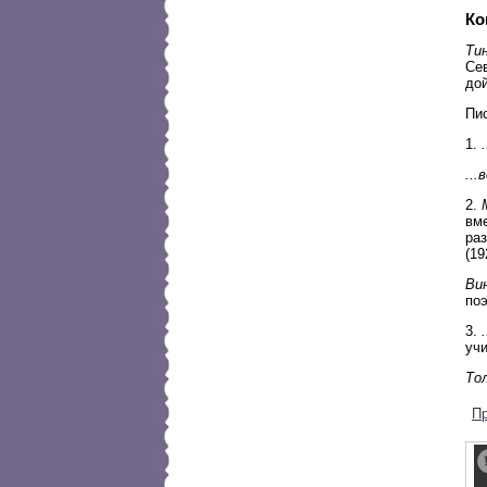
Ко
Ти
Сев
дой
Пи
1.
...
2.
вме
раз
(19
Ви
по
3.
учи
Тол
П