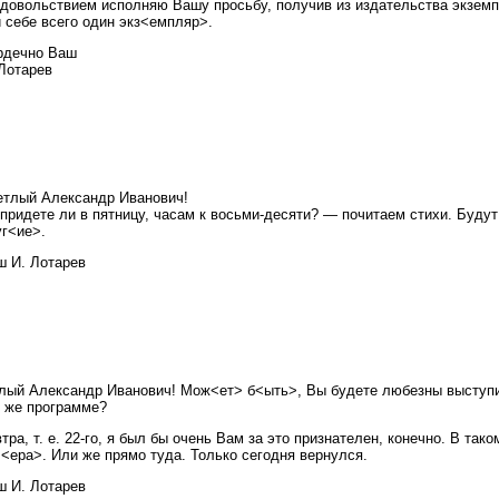
довольствием исполняю Вашу просьбу, получив из издательства экземпл
 себе всего один экз<емпляр>.
рдечно Ваш
 Лотарев
етлый Александр Иванович!
придете ли в пятницу, часам к восьми-десяти? — почитаем стихи. Буду
уг<ие>.
ш И. Лотарев
лый Александр Иванович! Мож<ет> б<ыть>, Вы будете любезны выступит
й же программе?
тра, т. е. 22-го, я был бы очень Вам за это признателен, конечно. В так
<ера>. Или же прямо туда. Только сегодня вернулся.
ш И. Лотарев