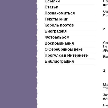
Ссылки
С у
при
Статьи
Се
Познакомиться
И.
Тексты книг
Король поэтов
2
Биография
Фотоальбом
Св
Воспоминания
Не 
О Серебряном веке
др
Прогулки в Интернете
Ва
Библиография
3
Ми
то
Зав
веч
Ва