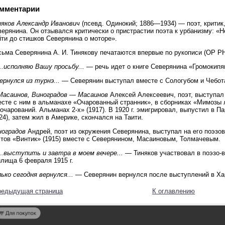
мментарии
няков Александр Иванович
(псевд. Одинокий; 1886—1934) — поэт, критик,
ерянина. Он отзывался критически о пристрастии поэта к урбанизму: «Н
ти до стишков Северянина о моторе».
сьма Северянина А. И. Тинякову печатаются впервые по рукописи (ОР РН
...исполняю Вашу просьбу...
— речь идет о книге Северянина «Громокипящ
вернулся из турнэ...
— Северянин выступал вместе с Сологубом и Чебота
Масаинов, Виноградов — Масаинов
Алексей Алексеевич, поэт, выступал
сте с ним в альманахе «Очарованный странник», в сборниках «Мимозы л
очарований. Альманах 2-х» (1917). В 1920 г. эмигрировал, выпустил в 
24), затем жил в Америке, скончался на Таити.
ноградов
Андрей, поэт из окружения Северянина, выступал на его поэзо
этов «Винтик» (1915) вместе с Северянином, Масаиновым, Толмачевым.
...выступить и завтра в моем вечере...
— Тиняков участвовал в поэзо-в
лища 6 февраля 1915 г.
ько сегодня вернулся...
— Северянин вернулся после выступлений в Ха
редыдущая страница
К оглавлению