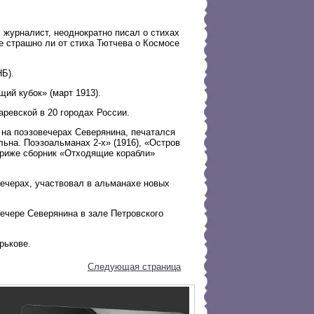
 журналист, неоднократно писал о стихах
е страшно ли от стиха Тютчева о Космосе
Б).
ий кубок» (март 1913).
ревской в 20 городах России.
 на поэзовечерах Северянина, печатался
ьна. Поэзоальманах 2-х» (1916), «Остров
Париже сборник «Отходящие корабли»
вечерах, участвовал в альманахе новых
ечере Северянина в зале Петровского
рькове.
Следующая страница