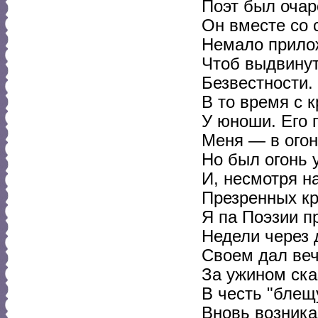
Поэт был оча
Он вместе со 
Немало прилож
Чтоб выдвинут
Безвестности.
В то время с 
У юноши. Его 
Меня — в огон
Но был огонь 
И, несмотря н
Презренных кр
Я па Поэзии п
Недели через 
Своем дал веч
За ужином ска
В честь "блещ
Вновь возника