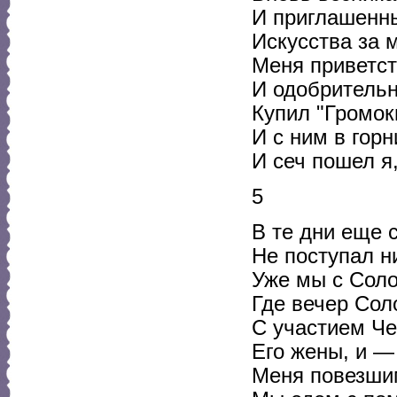
И приглашенн
Искусства за 
Меня приветс
И одобрительн
Купил "Громок
И с ним в гор
И сеч пошел я
5
В те дни еще 
Не поступал ни
Уже мы с Соло
Где вечер Соло
С участием Че
Его жены, и —
Меня повезшим