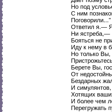
Дает поэму стр
Но под условь
С ним познако
Поговорили..."
Ответил я.— Я
Ни ястреба,— 
Бояться не при
Иду к нему в 
Но только Вы,
Пристрожьтесь
Берете Вы, го
От недостойн
Бездарных жа
И симулянтов,
Хотящих ваши
И более чем л
Перегружать п