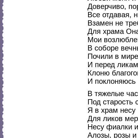
Доверчиво, по
Все отдавая, 
Взамен не тре
Для храма Он
Мои возлюбле
В соборе вечн
Почили в мире,
И перед ликам
Клоню благого
И поклоняюсь 
В тяжелые ча
Под старость
Я в храм несу
Для ликов мер
Несу фиалки 
Алозы, розы и