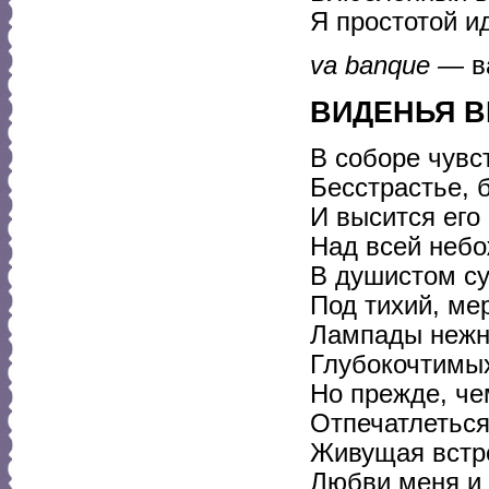
Я простотой и
va banque —
в
ВИДЕНЬЯ 
В соборе чувс
Бесстрастье, б
И высится его
Над всей неб
В душистом су
Под тихий, ме
Лампады нежн
Глубокочтимых
Но прежде, ч
Отпечатлеться
Живущая встр
Любви меня и