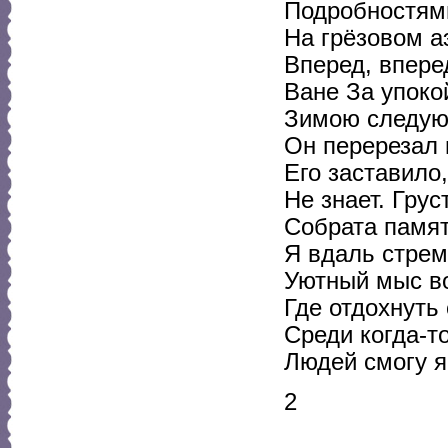
Подробностями
На грёзовом а
Вперед, впере
Ване За упоко
Зимою следую
Он перерезал 
Его заставило,
Не знает. Гру
Собрата памят
Я вдаль стрем
Уютный мыс в
Где отдохнуть 
Среди когда-т
Людей смогу я
2