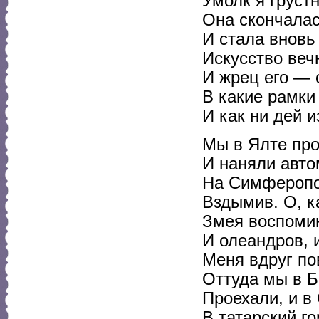
Умолк я грустн
Она скончалас
И стала вновь
Искусство веч
И жрец его — 
В какие рамки
И как ни дей и
Мы в Ялте пр
И наняли авт
На Симферопо
Вздымив. О, к
Змея воспоми
И олеандров, 
Меня вдруг по
Оттуда мы в Б
Проехали, и 
В татарский г