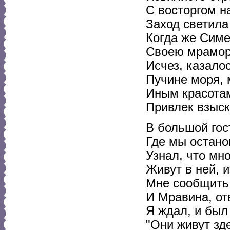
С восторгом н
Заход светил
Когда же Симе
Своею мрамор
Исчез, казало
Пучине моря, 
Иным красотам
Привлек взыск
В большой гос
Где мы остано
Узнал, что мн
Живут в ней, и
Мне сообщить 
И Мравина, от
Я ждал, и был 
"Они живут зде