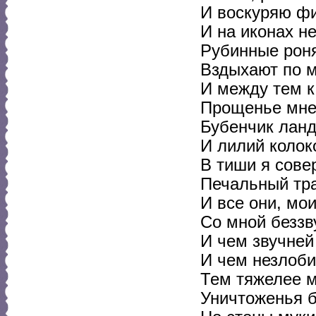
И воскуряю ф
И на иконах н
Рубинные роня
Вздыхают по 
И между тем к
Прощенье мне 
Бубенчик лан
И лилий колоко
В тиши я сов
Печальный тр
И все они, мо
Со мной беззв
И чем звучней
И чем незлоби
Тем тяжелее 
Уничтоженья б