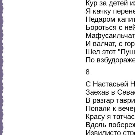
Кур за детей и
Я качку перен
Недаром капит
Бороться с ней
Мафусаильчат,
И валчат, с г
Шел этот "Пуш
По взбудораже
8
С Настасьей Н
Заехав в Сева
В разгар тавр
Попали к вече
Красу я тотча
Вдоль побереж
Извилисто стр