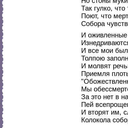
Но стоны муки
Так гулко, что
Поют, что мер
Собора чувств
И оживленные
Изнедриваютс
И все мои бы
Толпою заполн
И молвят речь
Приемля плоть
"Обожествлен
Мы обессмерте
За это нет в н
Пей всепрощен
И вторят им, 
Колокола собо