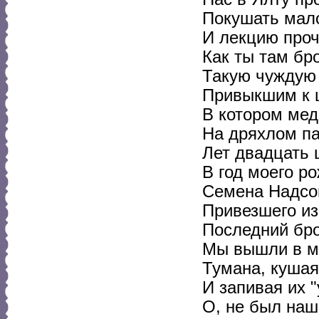
Покушать мал
И лекцию про
Как ты там бр
Такую чуждую
Привыкшим к 
В котором мед 
На дряхлом па
Лет двадцать 
В год моего р
Семена Надсо
Привезшего из
Последний бро
Мы вышли в мо
Тумана, куша
И запивая их "
О, не был на