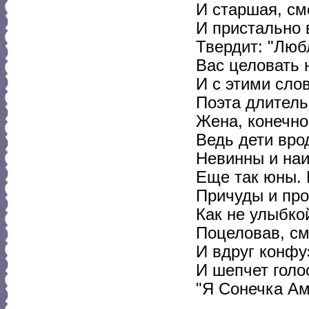
И старшая, см
И пристально в
Твердит: "Лю
Вас целовать 
И с этими сло
Поэта длитель
Жена, конечно,
Ведь дети вро
Невинны и наи
Еще так юны. 
Причуды и про
Как не улыбко
Поцеловав, см
И вдруг конфу
И шепчет голо
"Я Сонечка Ам