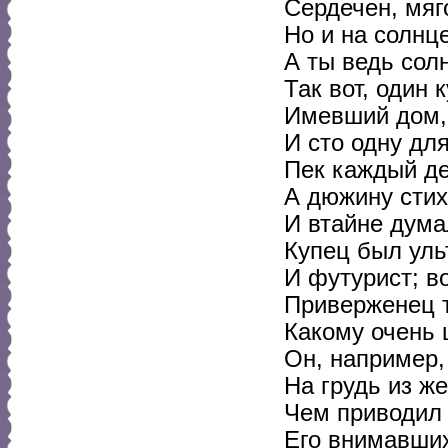
Сердечен, мяг
Но и на солнце
А ты ведь солн
Так вот, один 
Имевший дом,
И сто одну дл
Пек каждый де
А дюжину сти
И втайне думал
Купец был уль
И футурист; в
Приверженец т
Какому очень 
Он, например,
На грудь из ж
Чем приводил 
Его внимавших