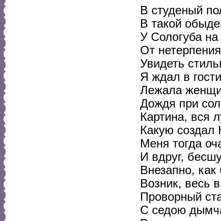
В студеный по
В такой обыд
У Сологуба на
От нетерпения
Увидеть стильн
Я ждал в гост
Лежала женщи
Дождя при сол
Картина, вся л
Какую создал 
Меня тогда оч
И вдруг, бесш
Внезапно, как
Возник, весь 
Проворный ст
С седою дымч