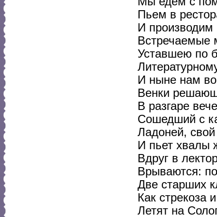
Мы едем с пом
Пьем в рестор
И производим 
Встречаемые 
Уставшею по 
Литературному
И ныне нам во
Венки решающ
В разгаре веч
Сошедший с к
Ладоней, свой
И пьет хвалы 
Вдруг в лекто
Врываются: по
Две старших к
Как стрекоза и
Летят на Соло