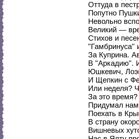
Оттуда в пест
Попутно Пушк
Невольно вспо
Великий — вр
Стихов и песе
"Гамбринуса" 
За Куприна. А
В "Аркадию". 
Юшкевич, Лоэн
И Щепкин с Ф
Или неделя? Ч
За это время?
Придумал нам 
Поехать в Кры
В страну окоро
Вишневых хуто
Нас в Ялту пр