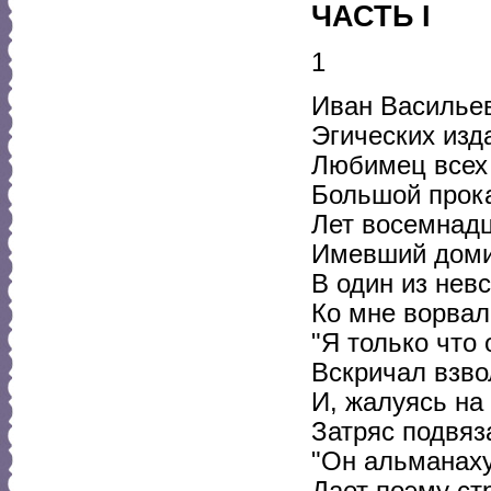
ЧАСТЬ I
1
Иван Васильев
Эгических изда
Любимец всех 
Большой прока
Лет восемнадц
Имевший доми
В один из нев
Ко мне ворвал
"Я только что 
Вскричал взво
И, жалуясь на 
Затряс подвяз
"Он альманах