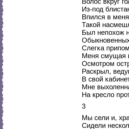
Волос вкруг г
Из-под блиста
Впился в меня
Такой насмеш
Был непохож н
Обыкновенных
Слегка припом
Меня смущая 
Осмотром остр
Раскрыл, веду
В свой кабинет
Мне выхоленн
На кресло про
3
Мы сели и, хр
Сидели нескол