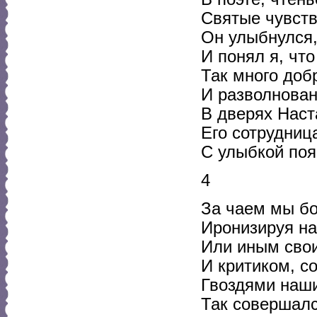
Святые чувств
Он улыбнулся, 
И понял я, чт
Так много доб
И разволнован
В дверях Наст
Его сотрудница
С улыбкой появ
4
За чаем мы бо
Иронизируя на
Или иным сво
И критиком, с
Гвоздями наши
Так совершалс