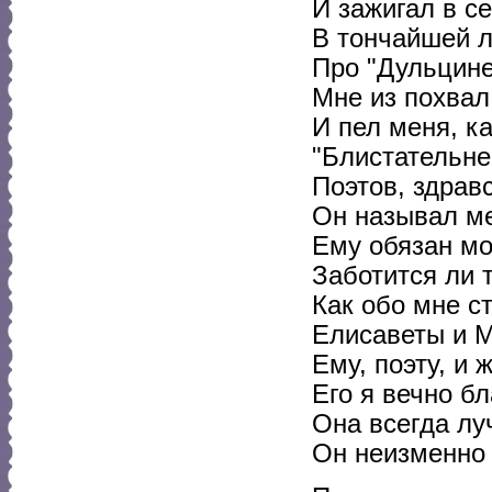
И зажигал в се
В тончайшей л
Про "Дульцине
Мне из похвал
И пел меня, ка
"Блистательне
Поэтов, здра
Он называл ме
Ему обязан мо
Заботится ли т
Как обо мне с
Елисаветы и 
Ему, поэту, и 
Его я вечно бл
Она всегда лу
Он неизменно 