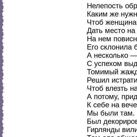
Нелепость об
Каким же нужн
Чтоб женщина
Дать место на
На нем повис
Его склонила 
А несколько —
С успехом выд
Томимый жажд
Решил истрати
Чтоб влезть н
А потому, при
К себе на вече
Мы были там.
Был декориро
Гирлянды вили