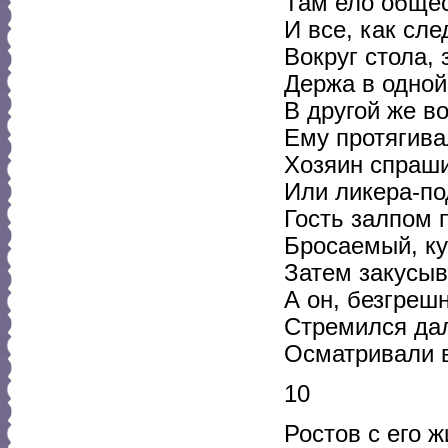
Там ело общес
И все, как сле
Вокруг стола, 
Держа в одной
В другой же во
Ему протягива
Хозяин спраши
Или ликера-по
Гость залпом п
Бросаемый, ку
Затем закусыва
А он, безгреш
Стремился да
Осматривали в
10
Ростов с его 