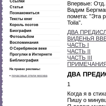
Ссылки
Впервые: Отд.
Статьи
Вадим Бергман
Познакомиться
помета: "Эта р
Тексты книг
Toila".
Король поэтов
Биография
ДВА ПРЕДИС
Фотоальбом
ВИДЕНЬЯ ВВ
Воспоминания
ЧАСТЬ I
О Серебряном веке
ЧАСТЬ II
Прогулки в Интернете
ЧАСТЬ III
Библиография
ПРИМЕЧАНИ
На правах рекламы:
ДВА ПРЕД
•
почасовые отели москва
1
Когда я в сти
Пишу о минув