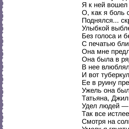
Я к ней вошел
О, как я боль
Поднялся... с
Улыбкой выбле
Без голоса и б
С печатью бли
Она мне предл
Она была в ря
В нее влюблял
И вот туберку
Ее в руину пр
Ужель она был
Татьяна, Джил
Удел людей — 
Так все истле
Смотря на сол