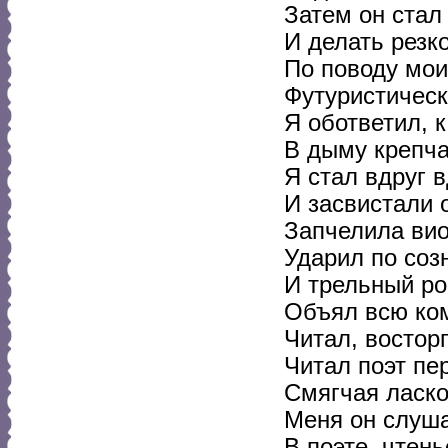
Затем он стал
И делать резк
По поводу мои
Футуристическ
Я обответил, к
В дыму крепча
Я стал вдруг 
И засвистали 
Запчелила вио
Ударил по соз
И трельный ро
Объял всю ком
Читал, восторг
Читал поэт пе
Смягчая ласко
Меня он слуша
В поэте, чтен