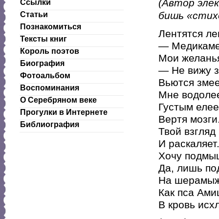
(Автор эле
Ссылки
бишь «стихо
Статьи
Познакомиться
Лентятся л
Тексты книг
— Медикам
Король поэтов
Мои желанья
Биография
— Не вижу з
Фотоальбом
Вьются зме
Воспоминания
Мне водоле
О Серебряном веке
Густым еле
Прогулки в Интернете
Вертя мозги
Библиография
Твой взгляд
И раскаляет
Хочу подмыш
Да, лишь по
На шерамыж
Как пса Ами
В кровь исх