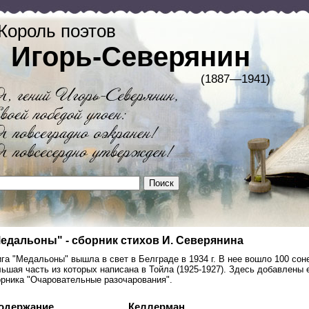
Король поэтов
Игорь-Северянин
(1887—1941)
едальоны" - сборник стихов И. Северянина
га "Медальоны" вышла в свет в Белграде в 1934 г. В нее вошло 100 соне
ьшая часть из которых написана в Тойла (1925-1927). Здесь добавлены
орника "Очаровательные разочарования".
одержание
Келлерман