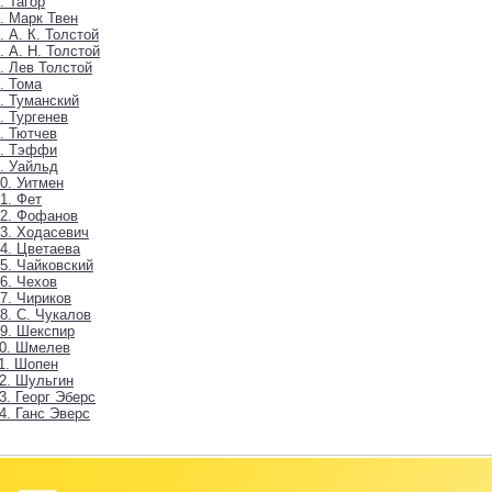
. Тагор
. Марк Твен
. А. К. Толстой
. А. Н. Толстой
. Лев Толстой
. Тома
. Туманский
. Тургенев
. Тютчев
8. Тэффи
. Уайльд
0. Уитмен
1. Фет
02. Фофанов
3. Ходасевич
4. Цветаева
5. Чайковский
6. Чехов
7. Чириков
8. С. Чукалов
9. Шекспир
10. Шмелев
1. Шопен
2. Шульгин
3. Георг Эберс
4. Ганс Эверс