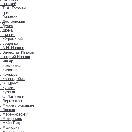
. Горький
. Т. А. Гофман
. Григ
. Гумилев
. Достоевский
. Дучич
6. Дюма
. Есенин
. Жеромский
. Зощенко
. А.Н. Иванов
. Вячеслав Иванов
. Георгий Иванов
. Инбер
. Келлерман
. Киплинг
. Кольцов
. Конан Дойль
. Ф. Круут
. Кузмин
. Куприн
. С. Лагерлёв
. Лермонтов
. Мирра Лохвицкая
. Лесков
. Мережковский
. Метерлинк
. Майн Рид
. Маргерит
. Маяковский