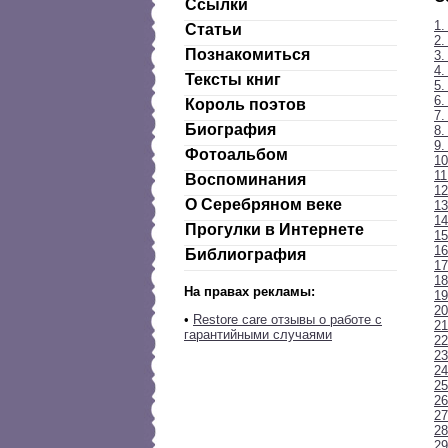
Ссылки
1.
Статьи
2.
Познакомиться
3.
4
Тексты книг
5.
6.
Король поэтов
7.
Биография
8.
9.
Фотоальбом
10
11
Воспоминания
12
О Серебряном веке
13
14
Прогулки в Интернете
15
16
Библиография
17
18
На правах рекламы:
19
20
•
Restore care отзывы о работе с
21
гарантийными случаями
22
2
24
25
26
27
28
29