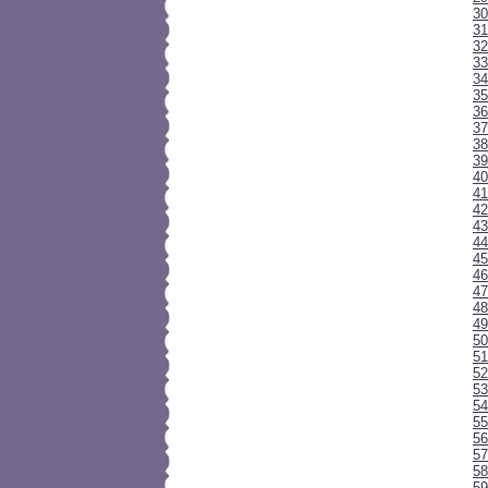
30
31
32
33
34
35
3
37
38
39
40
41
42
43
44
45
46
47
48
49
50
51
52
53
54
55
56
57
58
59