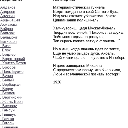
 Алданов
Материалистический туннель
 Андреев
Ведет нежданно в край Святого Духа,
 Апухтин
Над чем хохочет ублажитель брюха —
. Арцыбашев
Цивилизации полишинель.
 Ахматова
Хам-нувориш, цедя Мускат-Люнель,
 Байрон
Твердит вселенной; "Покорись, старуха:
 Бальзак
Тебя моею сделала разруха, —
 Бальмонт
Так сбрось капота ветхую фланель..."
 Бетховен
. Бизе
Но в дни, когда любовь идет по таксе,
. Блок
Еще не умер рыцарь духа, Аксель,
. Бодлер
Чьей жизни целью — чувство к Ингеборг.
. Боратынский
. Христо Ботев
И цело завещанье Михаила
. Брюсов
С пророчеством всему, что было хило,
. Поль Бурже
Любви вселенческой познать восторг!
. Бунин
. Белый
1926
. Вербицкая
. Верди
. Верлен
. Вертинский
3. Жюль Верн
. Виснапу
. Гамсун
. Гиппиус
. Глинка
. Гоголь
. Гончаров