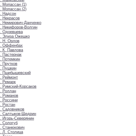
. Мопассан (1)
. Мопассан (2)
. Надсон
. Некрасов
. Немирович-Данченко
. Никифоров-Волгин
. Одоевцева
. Элиза Ожешко
. Н. Орлов
9. Оффенбах
. К. Павлова
. Пастернак
. Потемкин
. Прутков
. Пушкин
5. Пшибышевский
. Реймонт
. Ремарк
. Римский-Корсаков
. Роллан
. Романов
. Россини
. Ростан
. Садовников
. Салтыков-Щедрин
. Игорь-Северянин
. Сологуб
. Станюкович
. Л. Столица