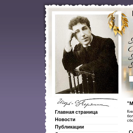
"М
Кни
Главная страница
бол
Новости
сб
Публикации
С