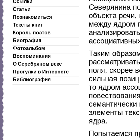
Ссылки
Северянина по
Статьи
объекта речи,
Познакомиться
между ядром п
Тексты книг
анализировать
Король поэтов
ассоциативных
Биография
Фотоальбом
Таким образом
Воспоминания
рассматривать
О Серебряном веке
поля, скорее в
Прогулки в Интернете
сильная позиц
Библиография
то ядром ассо
повествования
семантически 
элементы текс
ядра.
Попытаемся пр