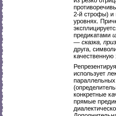
из резко отри
противоречивы
2-й строфы) и
уровнях. Прич
эксплицируетс
предикатами
ш
—
сказка, при
друга, символ
качественную 
Репрезентируя
использует ле
параллельных
(определител
конкретные ка
прямые предик
диалектическо
Дополнительна