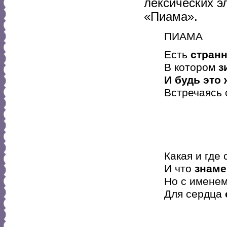
лексических э
«Пиама».
ПИАМА
Есть
стран
В котором
з
И будь это
Встречаясь
Мне 
Гд
При 
Какая и где
И что
знаме
Но с имене
Для сердца
В н