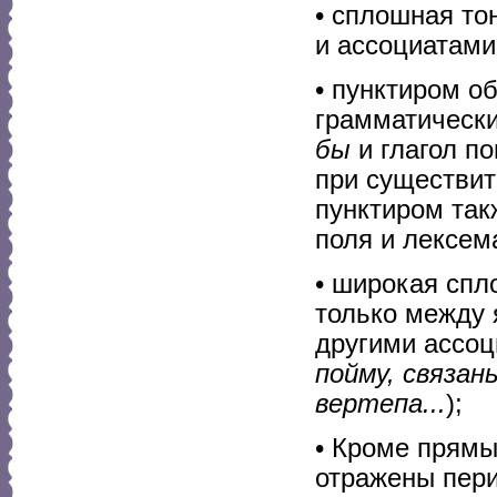
• сплошная то
и ассоциатами
• пунктиром о
грамматически
бы
и глагол по
при существи
пунктиром так
поля и лексе
• широкая спл
только между
другими ассоц
пойму, связан
вертепа...
);
• Кроме прямы
отражены пер