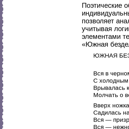
Поэтические о
индивидуальн
позволяет ана
учитывая логи
элементами те
«Южная безде
ЮЖНАЯ БЕ
Н.М. 
Вся в черно
С холодным
Врывалась к
Молчать о в
Вверх ножк
Садилась на
Вся — призр
Вся — нежно