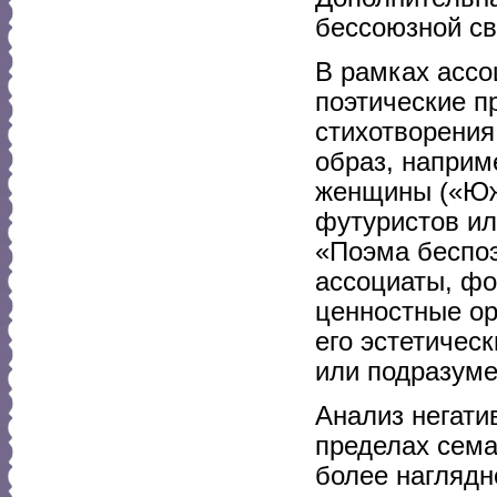
бессоюзной св
В рамках ассо
поэтические п
стихотворения
образ, наприм
женщины («Южн
футуристов ил
«Поэма беспоэ
ассоциаты, фо
ценностные ор
его эстетичес
или подразум
Анализ негати
пределах сема
более наглядн