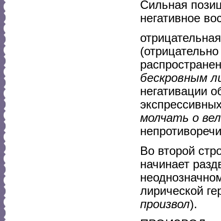
Сильная позиц
негативное во
отрицательная
(отрицательн
распростране
бескровным л
негативации 
экспрессивных
молчать о ве
непротиворечи
Во второй стр
начинает разд
неоднозначном
лирической ге
произвол
).