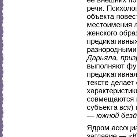
ее внешних по
речи. Психоло
объекта повес
местоимения
женского обра
предикативны
разнородными 
Дарьяла, приз
выполняют фун
предикативная
тексте делает
характеристик
совмещаются и
субъекта
вся
)
—
южной безд
Ядром ассоциа
заглавие — «
Ю