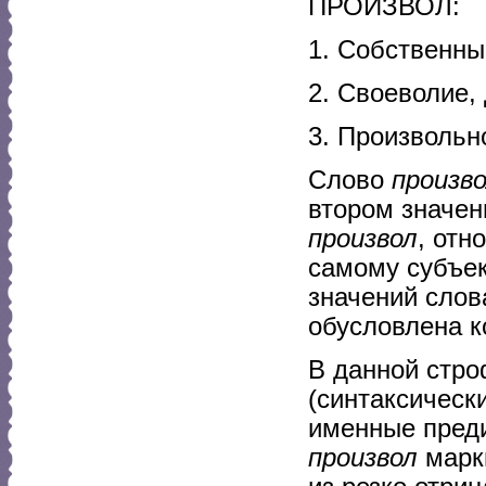
ПРОИЗВОЛ:
1. Собственны
2. Своеволие,
3. Произвольно
Слово
произв
втором значен
произвол
, отн
самому субъек
значений слов
обусловлена к
В данной стро
(синтаксическ
именные пред
произвол
марки