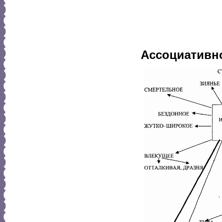
М
Но где 
Ассоциативно