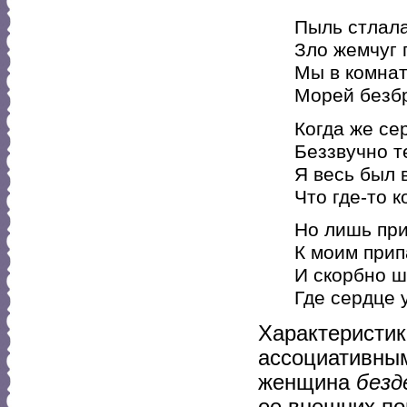
Пыль стлала
Зло жемчуг г
Мы в комнат
Морей безбр
Когда же се
Беззвучно т
Я весь был 
Что где-то к
Но лишь при
К моим прип
И скорбно ш
Где сердце у
Характеристик
ассоциативны
женщина
безд