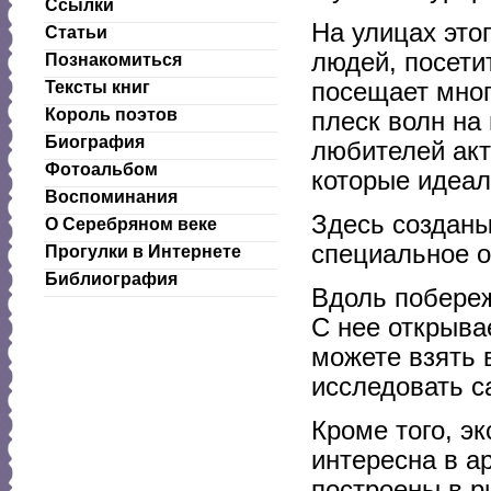
Ссылки
На улицах это
Статьи
людей, посети
Познакомиться
посещает мног
Тексты книг
Король поэтов
плеск волн на
Биография
любителей акт
Фотоальбом
которые идеал
Воспоминания
Здесь созданы
О Серебряном веке
специальное о
Прогулки в Интернете
Библиография
Вдоль побереж
С нее открыва
можете взять в
исследовать с
Кроме того, э
интересна в а
построены в р