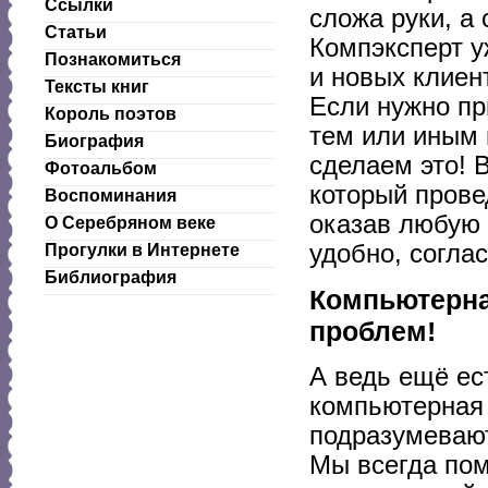
Ссылки
сложа руки, а
Статьи
Компэксперт у
Познакомиться
и новых клиен
Тексты книг
Если нужно пр
Король поэтов
тем или иным 
Биография
сделаем это! 
Фотоальбом
который прове
Воспоминания
оказав любую
О Серебряном веке
удобно, согла
Прогулки в Интернете
Библиография
Компьютерная
проблем!
А ведь ещё ес
компьютерная 
подразумевают
Мы всегда пом