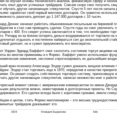
емя он изучал основы технического анализа, финансовую сферу и эконо
учать опыт других успешных трейдеров. Совсем скоро смог получить св
ал обучать других начинающих спекулянтов. Спустя 5 лет после начала
льямс заработал свой первый миллион долларов. Он грамотно использов
можность разогнать депозит до 1 147 000 долларов с 10 тысяч.
чард Деннис начинал работать обыкновенным посыльным на биржевой пл
йдингом и стал сам проводить сделки. Спустя годы он смог увеличить 
ларов с 400. Его секрет успеха заключается в том, что необходимо тор
го. Ричард из-за боязни потерять деньги воздерживался от торговли на
дпочитал отдыхать и постепенно набираться сил до окончательной стаб
говый депозит, но и сумел приумножить его многократно.
вот Уоррен Эдвард Баффетт смог сколотить состояние торгуя акциями н
боты во многом применимы и к Форекс. Баффет умело использовал фун
ономические изменения, несложно спрогнозировать их дальнейшее воздей
вший врач-психиатр Александр Элдер сумел доказать мощное влияние п
йдинг. Элдер стал торговать еще в 1970, определив в качестве приорит
циями. Он решил создать собственную торговую систему, приносившую 
чать других начинающих спекулянтов, написал множество книг о работе
тересный момент связан с американским коммерсантом по имени Джордж
ьших результатов можно, инвестировав в долгосрочные проекты. Но Соро
держивался. Его сделки всегда были с короткими сроками, имели спеку
общем и целом, стать Форекс-миллионером – это весьма труднодостижи
аменитых трейдеров доказывает это.