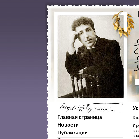
Ус
Главная страница
Кт
Новости
Ле
гов
Публикации
за