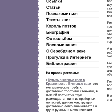
вр
Ссылки
из
Статьи
ст
Ви
Познакомиться
воз
Тексты книг
Ри
Король поэтов
тре
дол
Биография
это
пре
Фотоальбом
тор
Воспоминания
А 
О Серебряном веке
ра
эк
Прогулки в Интернете
Бы
Библиография
тре
ак
На правах рекламы:
обу
•
Купить винтовые сваи в
Ин
Красноярске
.
Винтовые сваи
- это
бол
металлические трубы с
при
достаточно толстыми стенками, в
нижней части этих труб
В 
размещается винт из приборных
зн
лопастей, данная конструкция
достаточно легко ввинчивается в
грунт ручным и механическим