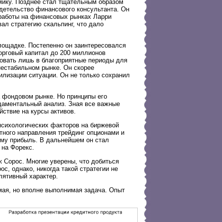
мику. Позднее стал тщательным образом
идетельство финансового консультанта. Он
 работы на финансовых рынках Ларри
ал стратегию скальпинг, что дало
ощадке. Постепенно он заинтересовался
торговый капитал до 200 миллионов
говать лишь в благоприятные периоды для
 нестабильном рынке. Он скорее
илизации ситуации. Он не только сохранил
а фондовом рынке. Но принципы его
даментальный анализ. Зная все важные
ствие на курсы активов.
сихологических факторов на биржевой
етного направления трейдинг опционами и
ему прибыль. В дальнейшем он стал
 на Форекс.
 Сорос. Многие уверены, что добиться
с, однако, никогда такой стратегии не
лятивный характер.
мая, но вполне выполнимая задача. Опыт