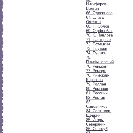
Никифоров-
Волгин
66. Одоевцева
67. Элиза
Ожешко
68. Н. Орлов
69. Оффенбах
70. К. Павлова
71. Пастернак
72. Потемкин
73. Прутков
74. Пушкин
75.
Пшибышевский
76. Реймонт
77. Ремарк
78. Римский-
Корсаков
79. Роллан
80. Романов
81. Россини
82. Ростан
83.
Садовников
84. Салтыков-
Щедрин
85. Игорь-
Северянин
86. Сологуб