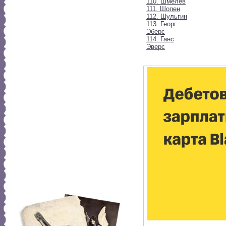
110. Шмелев
111. Шопен
112. Шульгин
113. Георг
Эберс
114. Ганс
Эверс