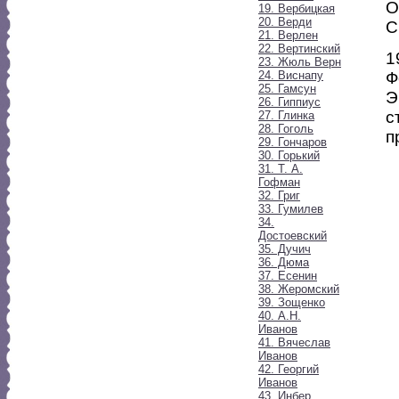
О
19. Вербицкая
20. Верди
С
21. Верлен
22. Вертинский
1
23. Жюль Верн
24. Виснапу
Ф
25. Гамсун
Э
26. Гиппиус
с
27. Глинка
28. Гоголь
п
29. Гончаров
30. Горький
31. Т. А.
Гофман
32. Григ
33. Гумилев
34.
Достоевский
35. Дучич
36. Дюма
37. Есенин
38. Жеромский
39. Зощенко
40. А.Н.
Иванов
41. Вячеслав
Иванов
42. Георгий
Иванов
43. Инбер