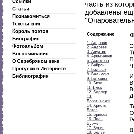
Ссылки
часть из котор
Статьи
добавлены еще
Познакомиться
"Очаровательн
Тексты книг
Король поэтов
Содержание
Ф
Биография
1. Алданов
Э
Фотоальбом
2. Андреев
3. Апухтин
Т
Воспоминания
4. Арцыбашев
П
5. Ахматова
О Серебряном веке
Ч
6. Байрон
Прогулки в Интернете
7. Бальзак
8. Бальмонт
И
Библиография
9. Бетховен
В
10. Бизе
11. Блок
В
12. Бодлер
Д
13.
Боратынский
14. Христо
Т
Ботев
О
15. Брюсов
Р
16. Поль
Бурже
17. Бунин
В
18. Белый