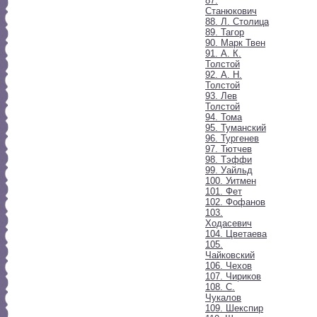
87.
Станюкович
88. Л. Столица
89. Тагор
90. Марк Твен
91. А. К.
Толстой
92. А. Н.
Толстой
93. Лев
Толстой
94. Тома
95. Туманский
96. Тургенев
97. Тютчев
98. Тэффи
99. Уайльд
100. Уитмен
101. Фет
102. Фофанов
103.
Ходасевич
104. Цветаева
105.
Чайковский
106. Чехов
107. Чириков
108. С.
Чукалов
109. Шекспир