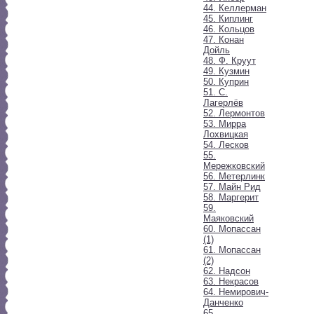
44. Келлерман
45. Киплинг
46. Кольцов
47. Конан
Дойль
48. Ф. Круут
49. Кузмин
50. Куприн
51. С.
Лагерлёв
52. Лермонтов
53. Мирра
Лохвицкая
54. Лесков
55.
Мережковский
56. Метерлинк
57. Майн Рид
58. Маргерит
59.
Маяковский
60. Мопассан
(1)
61. Мопассан
(2)
62. Надсон
63. Некрасов
64. Немирович-
Данченко
65.