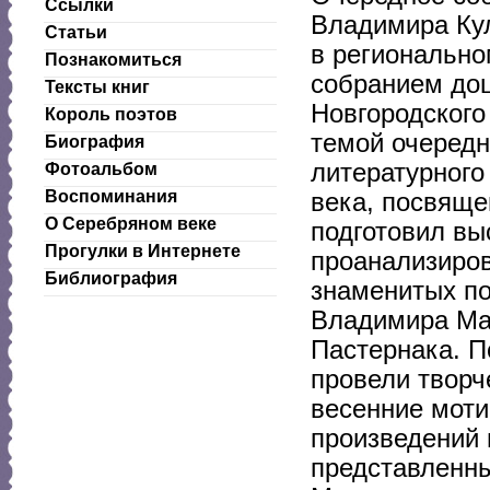
Ссылки
Владимира Кул
Статьи
в регионально
Познакомиться
собранием доц
Тексты книг
Новгородского
Король поэтов
темой очередн
Биография
литературного
Фотоальбом
Воспоминания
века, посвяще
О Серебряном веке
подготовил вы
Прогулки в Интернете
проанализиров
Библиография
знаменитых по
Владимира Ма
Пастернака. П
провели творч
весенние моти
произведений 
представленны