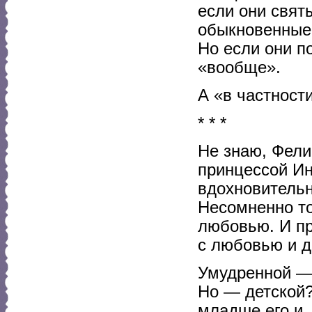
если они свят
обыкновенные 
Но если они п
«вообще».
А «в частности
* * *
Не знаю, Фелис
принцессой Ин
вдохновительн
Несомненно то
любовью. И пр
с любовью и д
Умудренной — 
Но — детской?
младше его и,