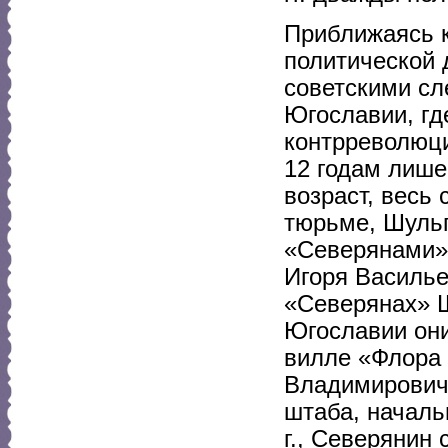
Приближаясь к
политической д
советскими сл
Югославии, где
контрреволюци
12 годам лише
возраст, весь
тюрьме, Шульг
«Северянами» 
Игоря Василье
«Северянах» Ш
Югославии они
вилле «Флора
Владимирович
штаба, началь
г., Северянин