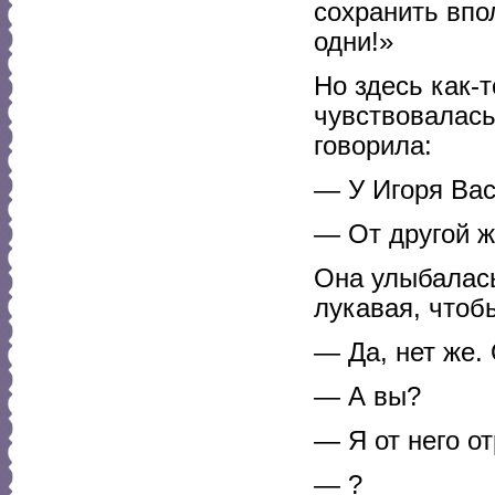
сохранить впо
одни!»
Но здесь как-т
чувствовалась
говорила:
— У Игоря Вас
— От другой ж
Она улыбалась
лукавая, чтобы
— Да, нет же. 
— А вы?
— Я от него о
— ?