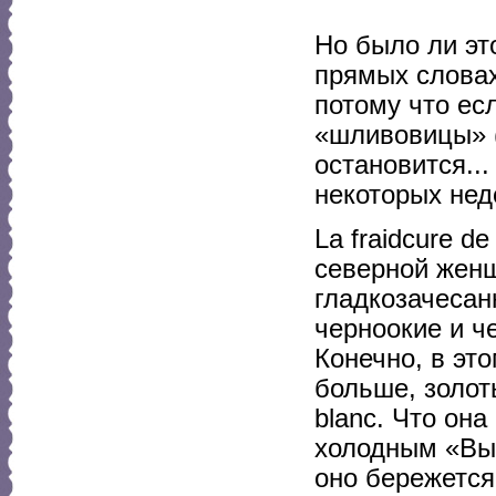
Но было ли это
прямых словах
потому что ес
«шливовицы» (
остановится...
некоторых нед
La fraidcure d
северной женщ
гладкозачесан
черноокие и ч
Конечно, в эт
больше, золот
blanc. Что она
холодным «Вы»
оно бережется