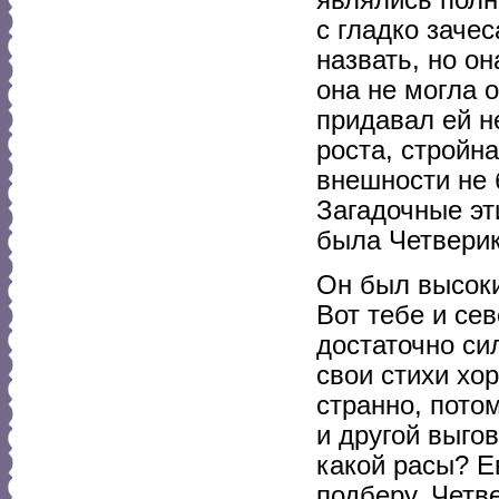
с гладко заче
назвать, но он
она не могла 
придавал ей н
роста, стройн
внешности не 
Загадочные эт
была Четверик
Он был высоки
Вот тебе и сев
достаточно си
свои стихи хо
странно, потом
и другой выго
какой расы? Ев
подберу. Четв