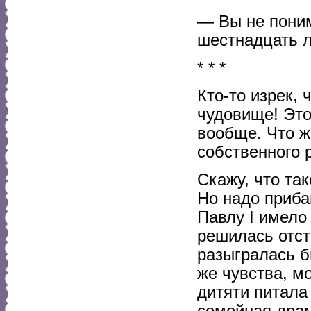
— Вы не поним
шестнадцать ле
* * *
Кто-то изрек,
чудовище! Это
вообще. Что же
собственного 
Скажу, что та
Но надо приба
Павлу I имело
решилась отст
разыгралась б
же чувства, м
дитяти питала
семейная драм