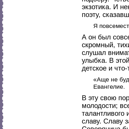
экзотика. И н
поэту, сказав
Я повсемест
А он был совс
скромный, тих
слушал внимат
улыбка. В это
детское и что-
«Аще не буд
Евангелие.
В эту свою пор
молодости; вс
талантливого 
славу. Славу 
Северянина бы