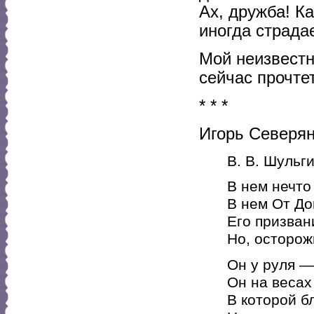
Ах, дружба! К
иногда страда
Мой неизвестн
сейчас прочте
* * *
Игорь Северян
В. В. Шульг
В нем нечто
В нем От До
Его призван
Но, осторож
Он у руля —
Он на весах 
В которой б