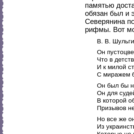
памятью доста
обязан был и 
Северянина по
рифмы. Вот мо
В. В. Шульг
Он пустоцве
Что в детст
И к милой с
С миражем б
Он был бы н
Он для судей
В которой о
Призывов н
Но все же о
Из украинст
Которые не 