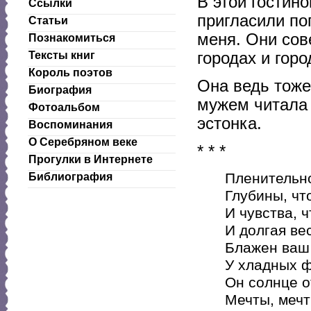
В этой гостин
Ссылки
пригласили по
Статьи
меня. Они сов
Познакомиться
городах и горо
Тексты книг
Король поэтов
Она ведь тоже
Биография
мужем читала 
Фотоальбом
эстонка.
Воспоминания
О Серебряном веке
* * *
Прогулки в Интернете
Пленительно
Библиография
Глубины, что
И чувства, ч
И долгая ве
Блажен ваш 
У хладных ф
Он солнце о
Мечты, мечт