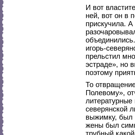
И вот властит
ней, вот он в
прискучила. А 
разочаровывал
объединились.
игорь-северян
прельстил мно
эстраде», но 
поэтому прият
То отвращение
Полевому», от
литературные 
северянской л
выжимку, был
жены был сим
трубный какой