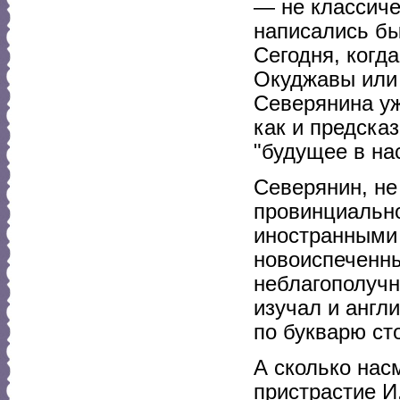
— не классиче
написались бы
Сегодня, когда
Окуджавы или 
Северянина уж
как и предска
"будущее в на
Северянин, не
провинциально
иностранными 
новоиспеченн
неблагополучн
изучал и англ
по букварю ст
А сколько нас
пристрастие И