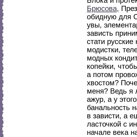
Блока и проте
Брюсова,
През
обидную для С
увы, элемента
зависть прини
стати русские
модистки, тел
модных кондит
копейки, чтобы
а потом прово
хвостом? Поче
меня? Ведь я 
ажур, а у это
банальность н
в зависти, а 
ласточкой с ин
начале века н