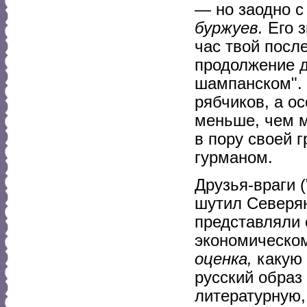
— но заодно с
буржуев.
Его з
час твой посл
продолжение д
шампанском". 
рябчиков, а о
меньше, чем м
в пору своей 
гурманом.
Друзья-враги (
шутил Северян
представляли 
экономическом
оценка,
какую 
русский образ 
литературную,