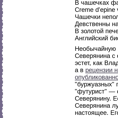
В чашечках ф
Creme d'epine v
Чашечки непо
Девственны на
В золотой печ
Английский би
Необычайную 
Северянина с 
эстет, как Вла
а в
рецензии н
опубликованно
"буржуазных" г
"футурист" — 
Северянину. Е
Северянина лу
настоящее. Ег