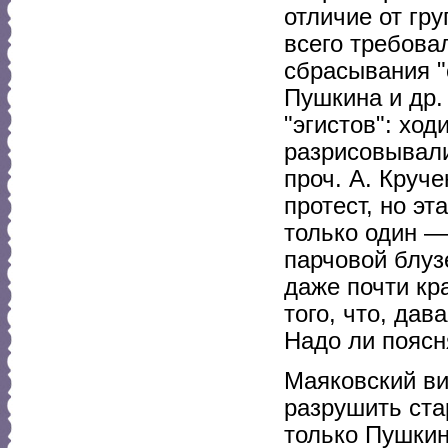
отличие от гр
всего требова
сбрасывания "
Пушкина и др.
"эгистов": хо
разрисовывали
проч. А. Круч
протест, но э
только один —
парчовой блуз
даже почти кр
того, что, дав
Надо ли поясня
Маяковский ви
разрушить ста
только Пушкин