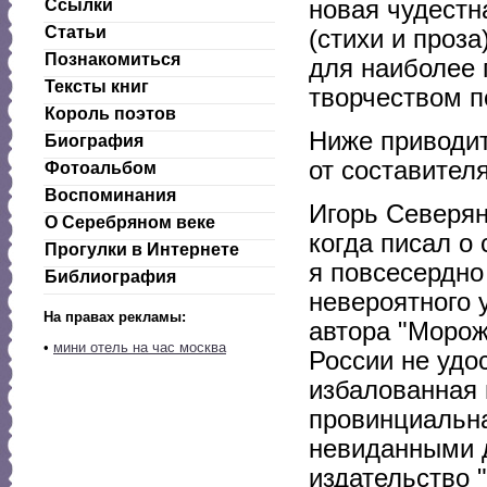
Ссылки
новая чудестн
Статьи
(стихи и проз
Познакомиться
для наиболее 
Тексты книг
творчеством п
Король поэтов
Ниже приводит
Биография
от составител
Фотоальбом
Воспоминания
Игорь Северян
О Серебряном веке
когда писал о 
Прогулки в Интернете
я повсесердно
Библиография
невероятного 
На правах рекламы:
автора "Морож
•
мини отель на час москва
России не удо
избалованная 
провинциальна
невиданными д
издательство 