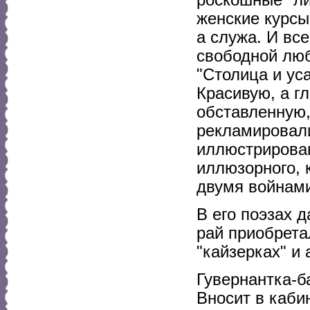
роскошные "ли
женские курсы
а служа. И вс
свободной люб
"Столица и ус
Красивую, а г
обставленную,
рекламировали
иллюстрирован
иллюзорного, 
двумя войнами
В его поэзах 
рай приобрета
"кайзерках" и 
Гувернантка-
Вносит в каби