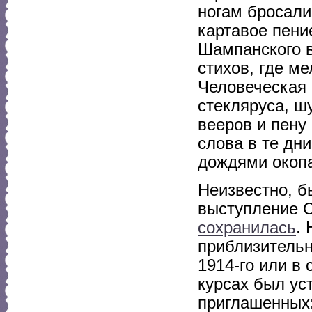
ногам бросали
картавое пени
Шампанского в
стихов, где м
Человеческая
стекляруса, ш
вееров и пену
слова в те дн
дождями окопа
Неизвестно, б
выступление С
сохранилась
.
приблизительн
1914-го или в
курсах был ус
приглашенных: