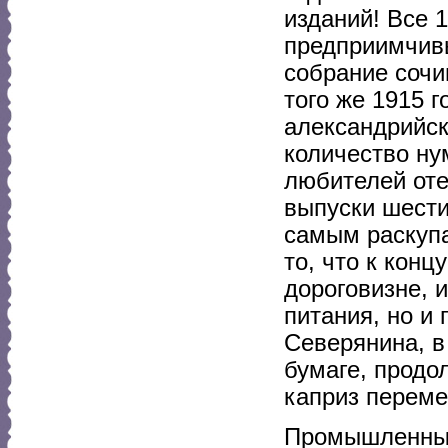
изданий! Все 1
предприимчивы
собрание соч
того же 1915 г
александрийск
количество ну
любителей оте
выпуски шести
самым раскупа
то, что к конц
дороговизне, 
питания, но и
Северянина, в
бумаге, продо
каприз перем
Промышленный