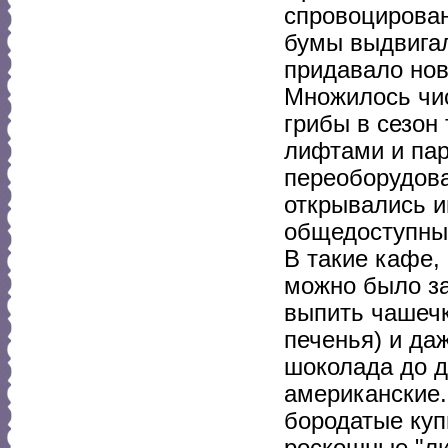
спровоцирова
бумы выдвигал
придавало нов
Множилось чис
грибы в сезон
лифтами и па
переоборудова
открывались и
общедоступные
В такие кафе,
можно было за
выпить чашечк
печенья) и да
шоколада до д
американские.
бородатые куп