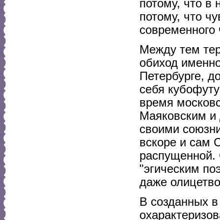
потому, что в 
потому, что ч
современного 
Между тем те
обиход именно
Петербурге, д
себя кубофуту
время московс
Маяковским и 
своими союзни
вскоре и сам 
распущенной. 
"эгическим по
даже олицетв
В созданных в
охарактеризов