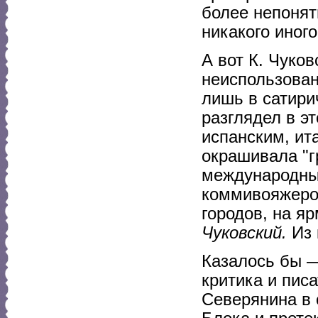
более непонят
никакого иного
А вот К. Чуко
неиспользован
лишь в сатири
разглядел в э
испанским, ит
окрашивала "г
международные
коммивояжеро
городов, на яр
Чуковский.
Из 
Казалось бы 
критика и пис
Северянина в 