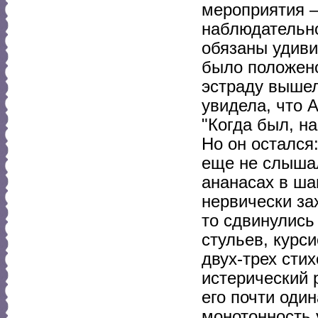
мероприятия 
наблюдательно
обязаны удиви
было положено
эстраду выше
увидела, что 
"Когда был, на
Но он остался
еще не слышал
ананасах в ша
нервически зах
то сдвинулись
стульев, курси
двух-трех сти
истерический 
его почти оди
монотонность 