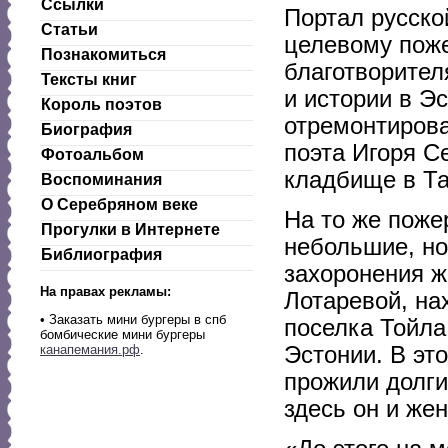
Ссылки
Портал русско
Статьи
целевому пож
Познакомиться
благотворител
Тексты книг
и истории в Э
Король поэтов
отремонтирова
Биография
поэта Игоря С
Фотоальбом
кладбище в Т
Воспоминания
О Серебряном веке
На то же поже
Прогулки в Интернете
небольшие, но
Библиография
захоронения ж
На правах рекламы:
Лотаревой, на
•
Заказать мини бургеры в спб
поселка Тойла
бомбические мини бургеры
Эстонии. В эт
канапемания.рф
.
прожили долги
здесь он и же