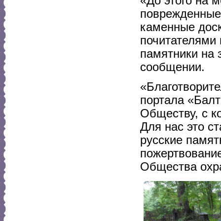
«До этого на 
поврежденные
каменные доск
почитателями 
памятники на 
сообщении.
«Благотворите
портала «Балт
Обществу, с к
Для нас это с
русские памят
пожертвование
Общества охра