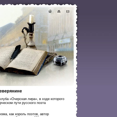
Северянине
луба «Очерская лира», в ходе которого
рческом пути русского поэта
зма, как король поэтов, автор