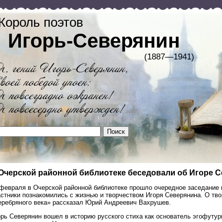
Король поэтов
Игорь-Северянин
(1887—1941)
Очерской районной библиотеке беседовали об Игоре 
 февраля в Очерской районной библиотеке прошло очередное заседание к
стники познакомились с жизнью и творчеством Игоря Северянина. О тво
еребряного века» рассказал Юрий Андреевич Вахрушев.
рь Северянин вошел в историю русского стиха как основатель эгофутури