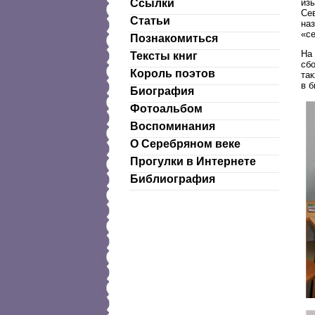
изы
Ссылки
Се
Статьи
наз
«с
Познакомиться
На
Тексты книг
сбо
Король поэтов
так
в б
Биография
Фотоальбом
Воспоминания
О Серебряном веке
Прогулки в Интернете
Библиография