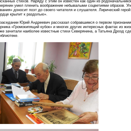
сканных стихов. Наряду с этим он известен как один из родоначальник
верянин умел пленить воображение небывалыми соцветиями образов. Уп
вания» доносит поэт до своего читателя и слушателя. Лирический герой 
ердце крылит к раздолью».
 заседании Юрий Андреевич рассказал собравшимся о первом признании 
рника «Громокипящий кубок» и многих других интересных фактах из жиз
же зачитали наиболее известные стихи Северянина, а Татьяна Дрозд сде
иблиотеке.