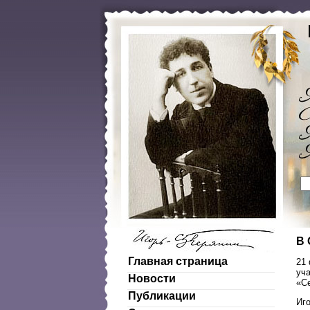
В 
Главная страница
21
уча
Новости
«С
Публикации
Иго