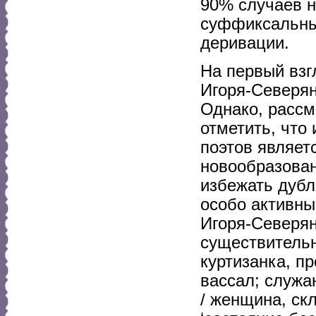
90% случаев н
суффиксальны
деривации.
На первый взг
Игоря-Северян
Однако, рассм
отметить, что
поэтов являет
новообразован
избежать дубл
особо активны
Игоря-Северя
существительн
куртизанка, п
вассал; служа
/ женщина, ск