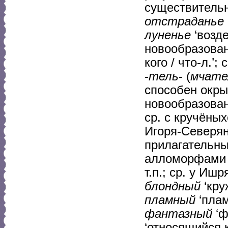
существительн
отстраданье
луненье
‘возде
новообразова
кого / что-л.’
-
тель
- (
мчате
способен окры
новообразова
ср. с кручёны
Игоря-Северян
прилагательны
алломорфами 
т.п.; ср. у И
блондный
‘кру
пламный
‘плам
фантазный
‘ф
‘относящийся 