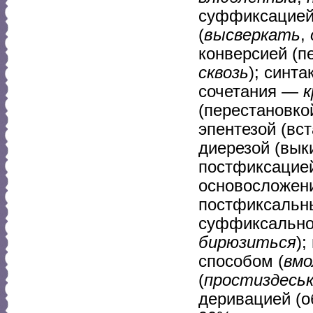
суффиксацией
(
высверкать
,
конверсией (п
сквозь
); синт
сочетания —
к
(перестановко
эпентезой (вс
диерезой (вык
постфиксацией
основосложен
постфиксальн
суффиксально
бирюзиться
)
способом (
вмо
(
простиздесь
деривацией (