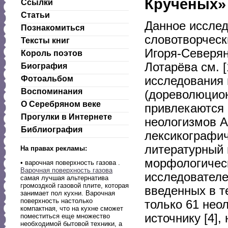
Кручёных»
Ссылки
Статьи
Данное иссле
Познакомиться
словотворческ
Тексты книг
Игоря-Северян
Король поэтов
Лотарёва см. [
Биография
исследования 
Фотоальбом
Воспоминания
(дореволюцион
О Серебряном веке
привлекаются 
Прогулки в Интернете
неологизмов А
Библиография
лексикографич
литературный 
На правах рекламы:
морфологичес
• варочная поверхность газова .
Варочная поверхность газова
исследователе
самая лучшая альтернатива
громоздкой газовой плите, которая
введенных в т
занимает пол кухни. Варочная
поверхность настолько
только 61 нео
компактная, что на кухне сможет
источнику [4],
поместиться еще множество
необходимой бытовой техники, а