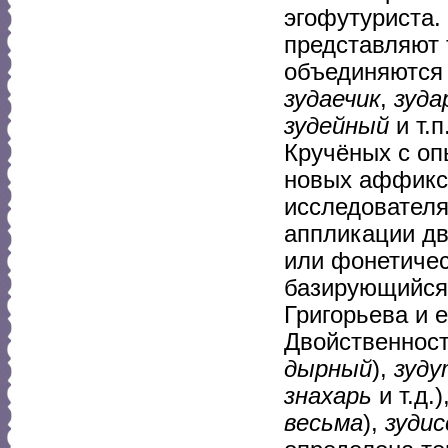
эгофутуриста.
представляют 
объединяются 
зудаечик
,
зуда
зудейный
и т.п
Кручёных с оп
новых аффиксо
исследователя
аппликации дв
или фонетичес
базирующийся 
Григорьева и 
Двойственнос
дырный
),
зуд
знахарь
и т.д.)
весьма
),
зуди