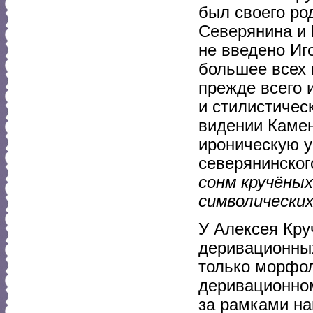
был своего ро
Северянина и 
не введено Иг
большее всех 
прежде всего и
и стилистичес
видении Каме
ироническую 
северянинског
сонм кручёных
символических
У Алексея Кру
деривационных
только морфол
деривационном
за рамками на