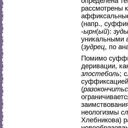
определена те
рассмотрены к
аффиксальные
(напр., суффик
-
ырн
(
ый
):
зуд
уникальными 
(
зудрец
, по а
Помимо суффи
деривации, ка
злостеболь
; 
суффиксацие
(
разокончитьс
ограничиваетс
заимствования
неологизмы
с
Хлебникова) р
новообразова