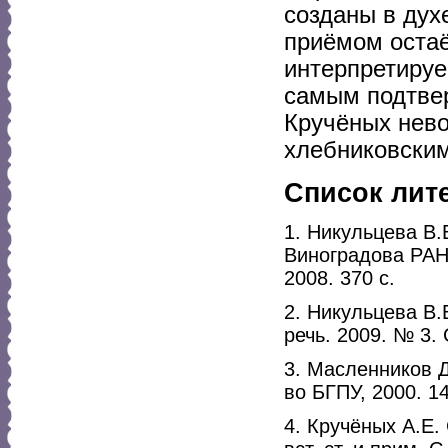
созданы в дух
приёмом остаё
интерпретируе
самым подтвер
Кручёных нево
хлебниковскими
Список лит
1. Никульцева В.
Виноградова РАН;
2008. 370 с.
2. Никульцева В.
речь. 2009. № 3.
3. Масленников Д
во БГПУ, 2000. 14
4. Кручёных А.Е.