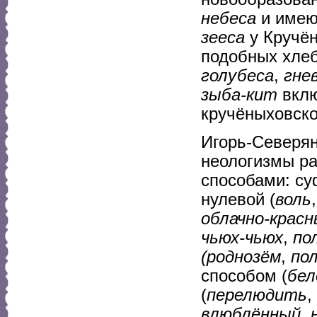
небеса
и имею
зееса
у Кручён
подобных хлеб
голубеса
,
гне
зыба-кит
вклю
кручёныховск
Игорь-Северян
неологизмы р
способами: су
нулевой (
воль
облачно-крас
чьюх-чьюх
,
по
(роднозём
,
по
способом (
бел
(
перелюдить
,
влюблённый
,