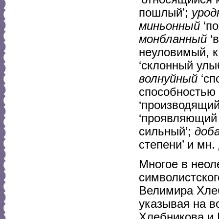
пошлый’;
урод
миньонный
‘по
монбланный
‘в
неуловимый, к
‘склонный улы
волнуйный
‘сп
способностью 
‘производящий
‘проявляющий 
сильный’;
доб
степени’ и мн.
Многое в неол
символистског
Велимира Хлеб
указывая на в
Хлебникова и 