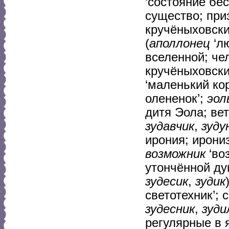
‘состояние бе
существо; при
кручёныховск
(
аполлонец
‘л
вселенной; че
кручёныховск
‘маленький кор
олененок’;
эол
дитя Эола; ве
зудавчик
,
зуду
ирония; ирони
возможник
‘во
утончённой ду
зудесик
,
зудик
светотехник’;
зудесник
,
зуди
регулярные в 