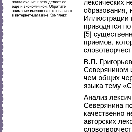
лексических н
подключение к газу делает ее
еще и экономичной. Обратите
образования, 
внимание именно на этот вариант
в интернет-магазине Комплект.
Иллюстрации п
приводятся по
[5] существен
приёмов, кото
словотворчест
В.П. Григорье
Северянином и
чем общих чер
языка тему «Се
Анализ лексич
Северянина по
качественно н
авторских лек
словотворчест