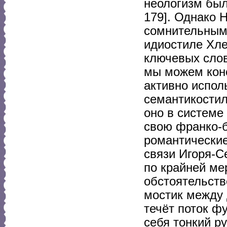
неологизм был 
179]. Однако 
сомнительным 
идиостиле Хле
ключевых слов 
мы можем конс
активно испол
семантикостил
оно в системе
свою франко-
романтические
связи Игоря-С
по крайней м
обстоятельств
мостик между 
течёт поток ф
себя тонкий р