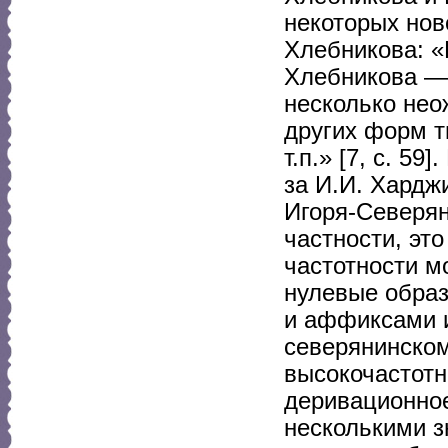
некоторых нов
Хлебникова: 
Хлебникова — 
несколько не
других форм 
т.п.» [7, с. 5
за И.И. Хардж
Игоря-Северян
частности, это
частотности м
нулевые образ
и аффиксами и 
северянинском
высокочастот
деривационное
несколькими з