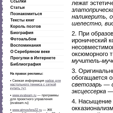
Ссылки
лежат эстетич
Статьи
златоприческ
Познакомиться
наликерить, 
Тексты книг
шелестно, ви
Король поэтов
2. При образо
Биография
Фотоальбом
иронический 
Воспоминания
несовместимог
О Серебряном веке
оксюморного 
Прогулки в Интернете
мучитель-муч
Библиография
3. Оригиналь
На правах рекламы:
обогащается о
•
Свежая информация
набор для
светозарь — 
настольного тенниса с сеткой
купить тут
.
эксцессерка —
•
www.evateam.ru
— программы
для проектного управления
4. Насыщение 
(evateam.ru)
окказионализм
•
www.atmosfera32.ru
— ЖК