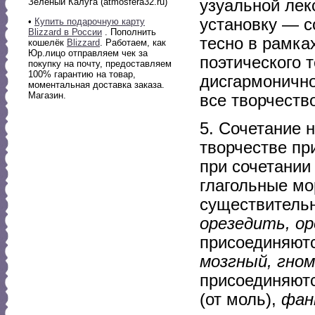
узуальной лек
Зеленый Калуга (atmosfera32.ru)
установку — с
•
Купить подарочную карту
Blizzard в России
. Пополнить
тесно в рамка
кошелёк
Blizzard
. Работаем, как
Юр.лицо отправляем чек за
поэтического 
покупку на почту, предоставляем
100% гарантию на товар,
дисгармонично
моментальная доставка заказа.
Магазин.
все творчеств
5. Сочетание 
творчестве п
при сочетании
глагольные м
существитель
орезедить, о
присоединяютс
мозгный, гно
присоединяют
(от моль),
фан