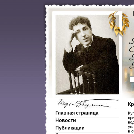
Кр
Главная страница
Куп
пр
Новости
во
усл
Публикации
в 