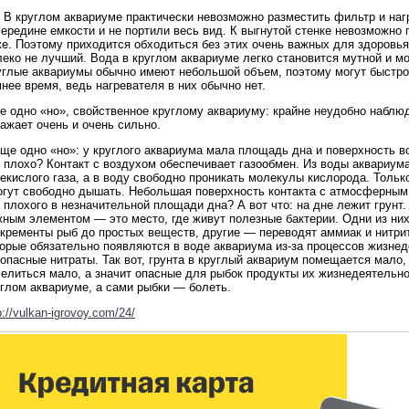
 В круглом аквариуме практически невозможно разместить фильтр и нагр
ередине емкости и не портили весь вид. К выгнутой стенке невозможно 
е. Поэтому приходится обходиться без этих очень важных для здоровья
еко не лучший. Вода в круглом аквариуме легко становится мутной и м
углые аквариумы обычно имеют небольшой объем, поэтому могут быстро
нее время, ведь нагревателя в них обычно нет.
 одно «но», свойственное круглому аквариуму: крайне неудобно наблюд
ажает очень и очень сильно.
еще одно «но»: у круглого аквариума мала площадь дна и поверхность 
о плохо? Контакт с воздухом обеспечивает газообмен. Из воды аквариу
екислого газа, а в воду свободно проникать молекулы кислорода. Тольк
огут свободно дышать. Небольшая поверхность контакта с атмосферным 
 плохого в незначительной площади дна? А вот что: на дне лежит грунт.
жным элементом — это место, где живут полезные бактерии. Одни из ни
скременты рыб до простых веществ, другие — переводят аммиак и нитри
орые обязательно появляются в воде аквариума из-за процессов жизнед
опасные нитраты. Так вот, грунта в круглый аквариум помещается мало,
елиться мало, а значит опасные для рыбок продукты их жизнедеятельно
глом аквариуме, а сами рыбки — болеть.
p://vulkan-igrovoy.com/24/