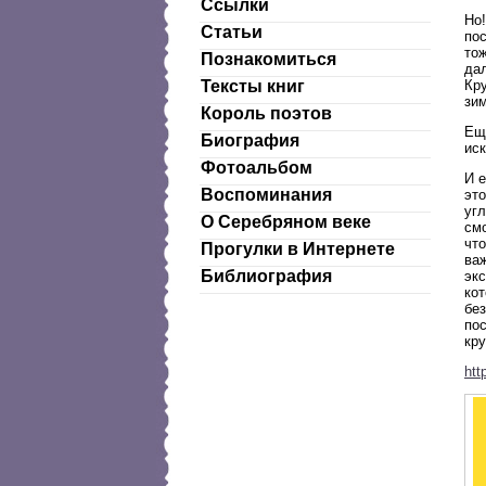
Ссылки
Но!
Статьи
пос
тож
Познакомиться
дал
Кр
Тексты книг
зим
Король поэтов
Еще
Биография
иск
Фотоальбом
И 
Воспоминания
эт
угл
О Серебряном веке
см
что
Прогулки в Интернете
ва
Библиография
эк
кот
без
пос
кру
htt