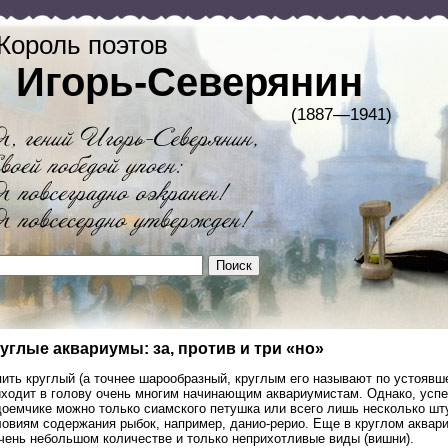
Король поэтов
Игорь-Северянин
(1887—1941)
углые аквариумы: за, против и три «но»
ить круглый (а точнее шарообразный, круглым его называют по устоявш
иходит в голову очень многим начинающим аквариумистам. Однако, усп
доемчике можно только сиамского петушка или всего лишь несколько шт
овиям содержания рыбок, например, данио-рерио. Еще в круглом аквари
очень небольшом количестве и только неприхотливые виды (вишни).