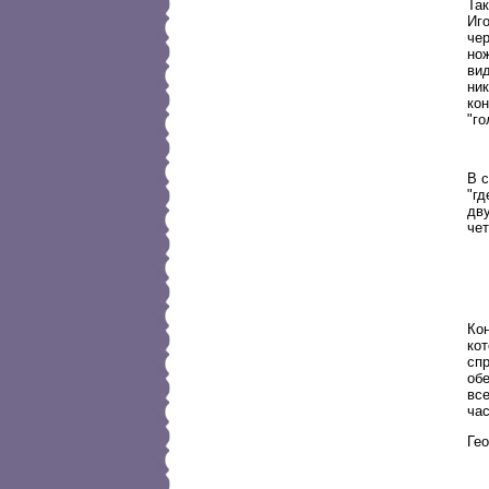
Та
Иг
че
нож
вид
ник
ко
"го
В 
"гд
дву
че
Кон
ко
спр
об
все
час
Гео