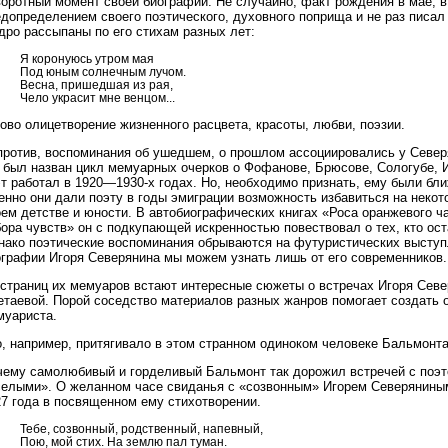
оротный момент своей биографии. Не случайно, факт рождения в мае, в
допределением своего поэтического, духовного поприща и не раз писал 
дро рассыпаны по его стихам разных лет:
Я коронуюсь утром мая
Под юным солнечным лучом.
Весна, пришедшая из рая,
Чело украсит мне венцом...
ово олицетворение жизненного расцвета, красоты, любви, поэзии.
против, воспоминания об ушедшем, о прошлом ассоциировались у Север
к был назван цикл мемуарных очерков о Фофанове, Брюсове, Сологубе, И
эт работал в 1920—1930-х годах. Но, необходимо признать, ему были бл
нно они дали поэту в годы эмиграции возможность избавиться на некото
ем детстве и юности. В автобиографических книгах «Роса оранжевого ч
ора чувств» он с подкупающей искренностью повествовал о тех, кто ост
нако поэтические воспоминания обрываются на футуристических выступле
ографии Игоря Северянина мы можем узнать лишь от его современников.
 страниц их мемуаров встают интересные сюжеты о встречах Игоря Сев
етаевой. Порой соседство материалов разных жанров помогает создать 
муариста.
о, например, притягивало в этом странном одиноком человеке Бальмонт
чему самолюбивый и горделивый Бальмонт так дорожил встречей с поэто
селыми». О желанном часе свиданья с «созвонным» Игорем Северянины
27 года в посвященном ему стихотворении.
Тебе, созвонный, родственный, напевный,
Пою, мой стих. На землю пал туман.