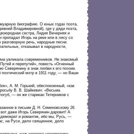
емуарную биографию. О юных годах поэта,
ревней Владимировкой), где у дяди поэта,
двоюродная сестра, Лидия Вечерняя и
 пропадал Игорь на реке или в лесу со
 разговорную речь, народные песни.
лательных, отказывал в народности,
ина увлекала современников. Не знакомый
«Путей и перепутий», повесть «Огненный
ю Северянину в знак любви к его поэзии.
 поэтический мэтр в 1911 году, — но Ваши
к», А. М. Горький, обеспокоенный, «как
просьбу В. В. Шайкевич: «Весьма
логуб, — он же старикан Тетерников с
азанное в письме Д. Н. Семеновскому 26
 вот даже Игорь Северянин даровит! А
 демократ и романтик, ибо мы, Русь, —
ас, на Руси, дело священное, дело
верянина, книг которого нетерпеливо