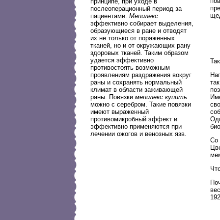
пов
принципе, при уходе в
пре
послеоперационный период за
ще
пациентами.
Мепилекс
эффективно собирает выделения,
образующиеся в ране и отводят
их не только от пораженных
тканей, но и от окружающих рану
здоровых тканей. Таким образом
удается эффективно
Так
противостоять возможным
На
проявлениям раздражения вокруг
та
раны и сохранять нормальный
по
климат в области заживающей
Име
раны. Повязки
мепилекс купить
сво
можно с серебром. Такие повязки
соб
имеют выраженный
Од
противомикробный эффект и
би
эффективно применяются при
лечении ожогов и венозных язв.
Со
Цв
ме
Чт
По
ве
19