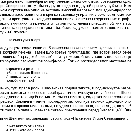
к же распевно, пренебрегая внутренним смыслом стиха, совершенно одн
орь Северянин, но тут была другая подача и другой прием у публики. 
рном сюртуке выходил на эстраду высокий человек с лошадино-продолго
ницами расставив ноги и крепко-накрепко упирая их в землю, он смотре
еть, и приступал к скандированию своих распевно-цезурованных строф.
акого внимания, и именно этот стиль исполнения приводил публику в в
нтингента определенного типа. Все было задумано, подготовлено и выпо
лубым" звуком:
Это было у мо-о-оря...
следующем полустишии он бравировал произнесением русских гласных на
е ажурная пе-э-на"; затем шло третье полустишие: "где встречается ре-
словием: "городской экипаж" — и тут можно было уловить щелканье щек
тко звучала эта мужская зарифмовка. Так же распределялся материал в
Королева игра-а-ала
в башне замка Шопе-э-на,
И, внимая Шопе-эну,
полюбил ее паж!
ечно, тут играла роль и шаманская подача текста, и подчеркнутое безр
торым железная спорность сообщала гипнотическую силу: "пена — Шопе
аведливость: с идейностью тут было небогато, содержание не больно г
ерешься! Закончив чтение, последний раз хлопнув звонкой щеколдой оп
 теми же аршинными шагами, не уделяя ни поклона, ни взгляда, ни улыб
ти таяла, млела и истекала соками преклонения перед "настоящей", "чи
ргий Шенгели так завершил свои стихи «На смерть Игоря Северянина»:
И нет никого от Каспия,
и нет никого до Ладоги,