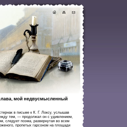
 слава, мой недвусмысленный
тернак в письме к К. Г. Локсу, услышав
Между тем, — продолжал он с удивлением,
, следует поэма, развернутая во всем
роженого, пропетых гарсоном на площади