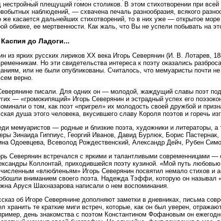
д нестройный плещущий гомон столиков. В этом стихотворении при всей 
рвобытных наблюдений, — схвачена печаль разнообразия, всякого разно
 же касается дальнейших стихотворений, то в них уже — открытое море
ой обивке, ее мертвенности. Как жаль, что Вы не успели побывать на эт
 Каспия до Ладоги...
н из ярких русских лириков XX века Игорь Северянин (И. В. Лoтарев, 
временникам. Но эти свидетельства интереса к поэту оказались разброс
аниям, или не были опубликованы. Считалось, что мемуаристы почти не
всем верно.
Северянине писали. Для одних он — молодой, жаждущий славы поэт под
угих — «громокипящий» Игорь Северянин и эстрадный успех его поэзокон
поминали о том, как поэт «пригрел» их молодость своей дружбой и приз
ская душа этого человека, вкусившего славу Короля поэтов и горечь изг
ди мемуаристов — родные и близкие поэта, художники и литераторы, а 
теры Зинаида Гиппиус, Георгий Иванов, Давид Бурлюк, Борис Пастернак
ина Одоевцева, Всеволод Рождественский, Александр Дейч, Рубен Симон
орь Северянин встречался с яркими и талантливыми современницами — 
ександры Коллонтай, приходившейся поэту кузиной. «Мой путь любовью 
счисленным «влюбленьям» Игорь Северянин посвятил немало стихов и 
 обошли вниманием своего поэта. Надежда Тэффи, которую он называл 
яжна Аруся Шахназарова написали о нем воспоминания.
сказ об Игоре Северянине дополняют заметки в дневниках, письма совр
л хранить те краткие миги встреч, которые, как он был уверен, отражают
пример, день знакомства с поэтом Константином Фофановым он ежегодн