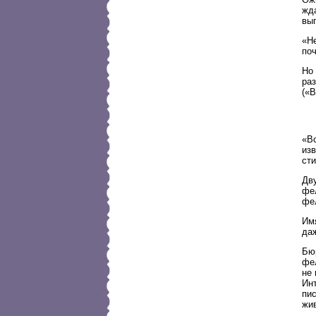
жд
вы
«Н
поч
Но 
раз
(«В
«В
изв
сти
Дв
фел
фе
Имя
да
Бюр
фе
не
Инт
пис
жи