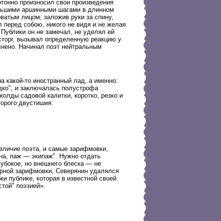
отонно произносил свои произведения
Большими аршинными шагами в длинном
ватым лицом; заложив руки за спину,
л перед собою, никого не видя и не желая
 Публики он не замечал, не уделял ей
осторг, вызывал определенную реакцию у
лнено. Начинал поэт нейтральным
 какой-то иностранный лад, а именно:
эдко", и заключалась полустрофа
олды садовой калитки, коротко, резко и
торого двустишия:
азличие поэта, и самые зарифмовки,
на, паж — экипаж". Нужно отдать
лубокое, но внешнего блеска — не
орной зарифмовки, Северянин удалялся
ки публике, которая в известной своей
стой" поэзией».