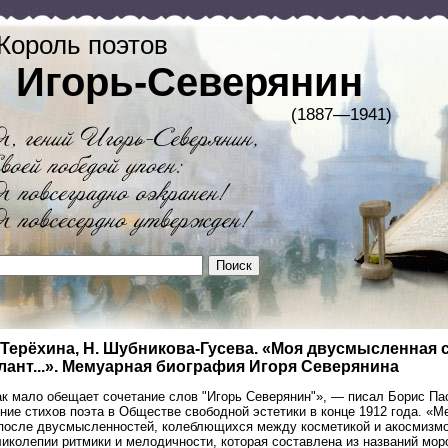
Король поэтов
Игорь-Северянин
(1887—1941)
 Терёхина, Н. Шубникова-Гусева. «Моя двусмысленная
лант...». Мемуарная биография Игоря Северянина
к мало обещает сочетание слов "Игорь Северянин"», — писал Борис Пас
ние стихов поэта в Обществе свободной эстетики в конце 1912 года. «
после двусмысленностей, колеблющихся между косметикой и акосмизмом
ликолепии ритмики и мелодичности, которая составлена из названий мо