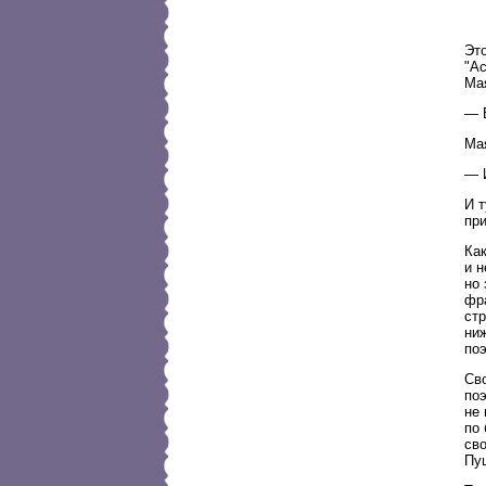
Это
"Ас
Ма
— 
Мая
— И
И т
пр
Как
и 
но
фр
стр
ни
по
Св
поэ
не 
по
сво
Пуш