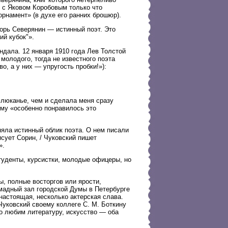
е с Яковом Коробовым только что
рнамент» (в духе его ранних брошюр).
орь Северянин — истинный поэт. Это
ий кубок"».
ндала. 12 января 1910 года Лев Толстой
молодого, тогда не известного поэта
о, а у них — упругость пробки!»):
люканье, чем и сделала меня сразу
ому «особенно понравилось это
яла истинный облик поэта. О нем писали
сует Сорин, / Чуковский пишет
».
студенты, курсистки, молодые офицеры, но
ы, полные восторгов или ярости,
омадный зал городской Думы в Петербурге
настоящая, несколько актерская слава.
Чуковский своему коллеге С. М. Боткину
его любим литературу, искусство — оба