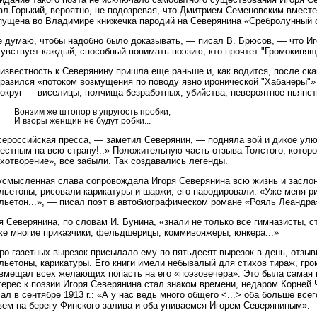
ал Горький, вероятно, не подозревая, что Дмитрием Семеновским вмест
пущена во Владимире книжечка пародий на Северянина «Сребролунный о
е думаю, чтобы надобно было доказывать, — писал В. Брюсов, — что Иг
увствует каждый, способный понимать поэзию, кто прочтет "Громокипящ
известность к Северянину пришла еще раньше и, как водится, после ска
разился «потоком возмущения по поводу явно иронической "Хабанеры"» 
округ — виселицы, полчища безработных, убийства, невероятное пьянств
Вонзим же штопор в упругость пробки,
И взоры женщин не будут робки...
сероссийская пресса, — заметил Северянин, — подняла вой и дикое улю
естным на всю страну!..» Положительную часть отзыва Толстого, котор
хотворение», все забыли. Так создавались легенды.
усмысленная слава сопровождала Игоря Северянина всю жизнь и заслон
ьетоны, рисовали карикатуры и шаржи, его пародировали. «Уже меня ри
льетон...», — писал поэт в автобиографическом романе «Рояль Леандра
 Северянина, по словам И. Бунина, «знали не только все гимназисты, 
же многие приказчики, фельдшерицы, коммивояжеры, юнкера...»
о газетных вырезок присылало ему по пятьдесят вырезок в день, отзыв
льетоны, карикатуры. Его книги имели небывалый для стихов тираж, гр
 вмещал всех желающих попасть на его «поэзовечера». Это была самая 
ерес к поэзии Игоря Северянина стал знаком времени, недаром Корней 
ал в сентябре 1913 г.: «А у нас ведь много общего <...> оба больше вс
вем на берегу Финского залива и оба упиваемся Игорем Северяниным».