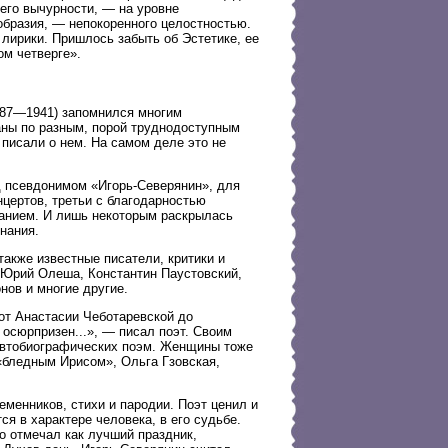
его вычурности, — на уровне
образия, — непокоренного целостностью.
 лирики. Пришлось забыть об Эстетике, ее
ом четверге».
1887—1941) запомнился многим
аны по разным, порой труднодоступным
 писали о нем. На самом деле это не
 псевдонимом «Игорь-Северянин», для
цертов, третьи с благодарностью
нанием. И лишь некоторым раскрылась
нания.
также известные писатели, критики и
, Юрий Олеша, Константин Паустовский,
ов и многие другие.
от Анастасии Чеботаревской до
осюрпризен...», — писал поэт. Своим
автобиографических поэм. Женщины тоже
«бледным Ирисом», Ольга Гзовская,
еменников, стихи и пародии. Поэт ценил и
ся в характере человека, в его судьбе.
о отмечал как лучший праздник,