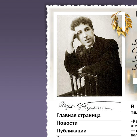
В.
та
Главная страница
«Ка
Новости
чте
— 
Публикации
ве