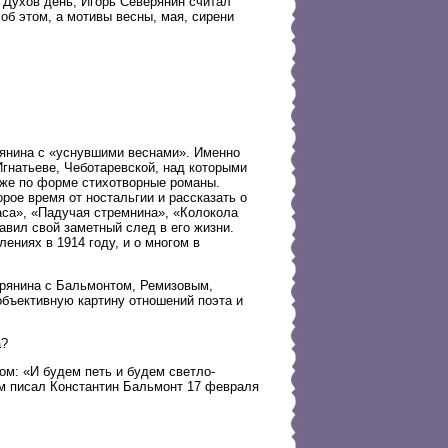
 Духов день, Игорь Северянин считал
об этом, а мотивы весны, мая, сирени
янина с «уснувшими веснами». Именно
гнатьеве, Чеботаревской, над которыми
иже по форме стихотворные романы.
рое время от ностальгии и рассказать о
аса», «Падучая стремнина», «Колокола
авил свой заметный след в его жизни.
ниях в 1914 году, и о многом в
ерянина с Бальмонтом, Ремизовым,
объективную картину отношений поэта и
а?
м: «И будем петь и будем светло-
м писал Константин Бальмонт 17 февраля