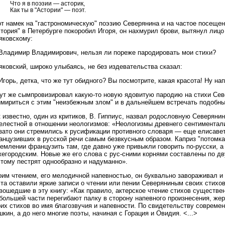
Что я в поэзии — асторик,
Как ты в "Астории" — поэт.
т намек на "гастрономическую" поэзию Северянина и на частое посещен
тория" в Петербурге покоробил Игоря, он нахмурил брови, вытянул лицо
яковскому:
Владимир Владимирович, нельзя ли пореже пародировать мои стихи?
ковский, широко улыбаясь, не без издевательства сказал:
горь, детка, что же тут обидного? Вы посмотрите, какая красота! Ну нап
ут же сымпровизировал какую-то новую ядовитую пародию на стихи Севе
имириться с этим "неизбежным злом" и в дальнейшем встречать подобн
 известно, один из критиков, В. Гиппиус, назвал родословную Северяни
нелестной в отношении неологизмов: «Неологизмы древнего сентиментал
 зато они стремились к русификации противного словаря — еще елисаве
анцузивших в русской речи самым безвкусным образом. Каприз "потомка
емлении французить там, где давно уже привыкли говорить по-русски, а
жегородским. Новые же его слова с рус-сними корнями составлены по д
этому пестрят однообразно и надуманно».
оим чтением, его мелодичной напевностью, он буквально завораживал и 
та оставили яркие записи о чтении или пении Северяниным своих стихов
вошедшие в эту книгу: «Как правило, актерское чтение стихов существен
 большей части перегибают палку в сторону напевного произнесения, ж
их стихов во имя благозвучия и напевности. По свидетельству современ
кин, а до него многие поэты, начиная с Горация и Овидия. <...>