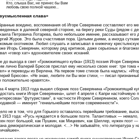
Кто, слыша Вас, не принес бы Вам
любовь свою полной чашею...
вусмысленная слава»
бранные воедино, воспоминания об Игоре Северянине составляют его м
веденных в далекой северной стороне, на берегу реки Суды (рядом с де
хаила Петровича Лотарева, было небольшое имение, рассказывают его 
ргий Журов. Это была счастливая пора. Целыми днями, а иногда сутками
акомым охотником. Любил слушать и записывал в книжечку крестьянскую
же Игорь Северянин, которому ряд критиков, даже серьезных и благоже
вал «говор хат» вдохновителем своих исканий.
е до выхода в свет «Громокипящего кубка» (1913) поэзия Игоря Северян
им лично Валерий Брюсов прислал ему несколько своих книг: три тома 
ел» и переводы из Верлена. На первом томе стихов была надпись: «Игор
лерий Брюсов». «Не знаю, любите ли Вы мои стихи, — писал признанный
е положительно нравятся».
а 4 марта 1913 года вышел сборник поэз Северянина «Громокипящий кубо
достать книги Игоря Северянина», шлет 4 апреля с Капри настойчивую 
нтересован "футуристами", в частности Игорем Северянином, коего Сол
родавкой — именует "гениальнейшим поэтом современности"».
ело не в том, что для Горького оставалось первейшим требование, выск
я 1913 года: «Русь нуждается в большом поэте. Талантливых — немало,
ен поэт большой, как Пушкин, как Мицкевич, как Шиллер, нужен поэт —
ана демократическая и молодая. <...> Не забывайте, что литература у н
личайшее».
идание такого поэта не исключало самобытного существования Игоря Се