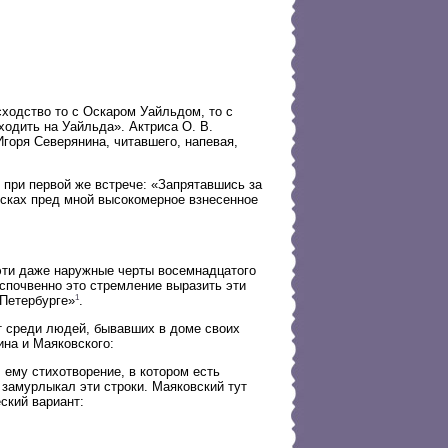
ходство то с Оскаром Уайльдом, то с
одить на Уайльда». Актриса О. В.
Игоря Северянина, читавшего, напевая,
при первой же встрече: «Запрятавшись за
есках пред мной высокомерное взнесенное
эти даже наружные черты восемнадцатого
еспочвенно это стремление выразить эти
1
 Петербурге»
.
т среди людей, бывавших в доме своих
на и Маяковского:
ему стихотворение, в котором есть
замурлыкал эти строки. Маяковский тут
ский вариант: