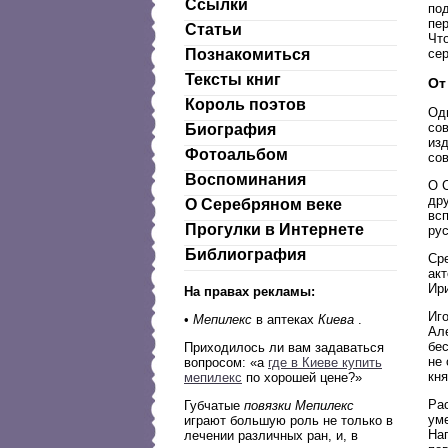
Ссылки
по
пе
Статьи
Что
сер
Познакомиться
Тексты книг
От
Король поэтов
Оди
со
Биография
изд
Фотоальбом
со
Воспоминания
О 
др
О Серебряном веке
вс
Прогулки в Интернете
рус
Библиография
Сре
ак
Ир
На правах рекламы:
Иг
•
Мепилекс
в аптеках
Киева
.
Ал
бе
Приходилось ли вам задаваться
не
вопросом:
а
где в Киеве купить
кн
мепилекс
по хорошей цене?
Рас
Губчатые
повязки Мепилекс
уме
играют большую роль не только в
На
лечении различных ран, и, в