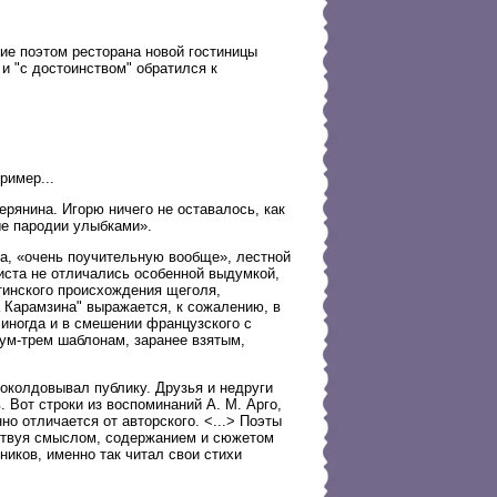
ие поэтом ресторана новой гостиницы
 и "с достоинством" обратился к
ример...
рянина. Игорю ничего не оставалось, как
ые пародии улыбками».
на, «очень поучительную вообще», лестной
иста не отличались особенной выдумкой,
тинского происхождения щеголя,
 Карамзина" выражается, к сожалению, в
 иногда и в смешении французского с
вум-трем шаблонам, заранее взятым,
околдовывал публику. Друзья и недруги
. Вот строки из воспоминаний А. М. Арго,
но отличается от авторского. <...> Поэты
ертвуя смыслом, содержанием и сюжетом
ников, именно так читал свои стихи