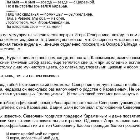
Ты был — я был — всегда — везде — с Царевной.
Но в выстрелы врывался барабан.
............
Наш час свиданья — помнишь? — был желанен.
Там, в Ревеле. Мы оба — из огня.
Люблю тебя, мой Игорь-Северянин.
Ты говоришь свое — и за меня!
огие мемуаристы запечатлели портрет Игоря Северянина, находя в нем с
аснокожим индейцем. Б. Лившиц вспоминал, что Северянин «старался пох
вская также видела «...внешне отдаленно похожего на Оскара Уайльда 
и стихи...».
вид Бурлюк писал о внешнем сходстве поэта с Карамзиным, замеченном 
асный тяжелый штоф завес, еще теплятся свечи, и при их бледных вспл
отолку лицо мучнистого цвета, со слегка одутловатыми щеками и носом.
тришь, нет ли на нем камзола.
ред тобой Екатерининский вельможа, Северянин сам чувствовал в себе 
а, недаром он несколько раз напоминает о родстве с Карамзиным. Не б
ства в утонченных "галлицизмах". И только такой поэт мог возникнуть в
автобиографической поэме «Роса оранжевого часа» Северянин упоминае
дителей, сына Карамзина. Вадим Баян вспоминал столкновение Северяни
ак известно, Северянин гордился прадедом Карамзиным и даже посвятил 
роки <цит. вторая заключительная строфа>. Однажды Игорь машинально 
перефразировал их и в тон Северянину басово процедил более прозаиче
И вовсе жребий мой не горек!
Я верю, доблестный мой дед,