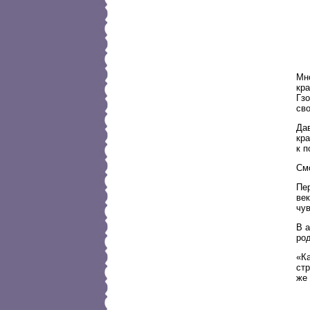
Мн
кр
Гзо
сво
Да
кр
к п
Смо
Пе
век
чув
В 
ро
«К
ст
же 