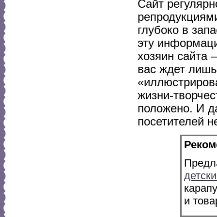
Сайт регуляр
репродукциями
глубоко в зап
эту информаци
хозяин сайта 
вас ждет лишь
«иллюстрирова
жизни-творчес
положено. И д
посетителей н
Реком
Предл
детски
карап
и това