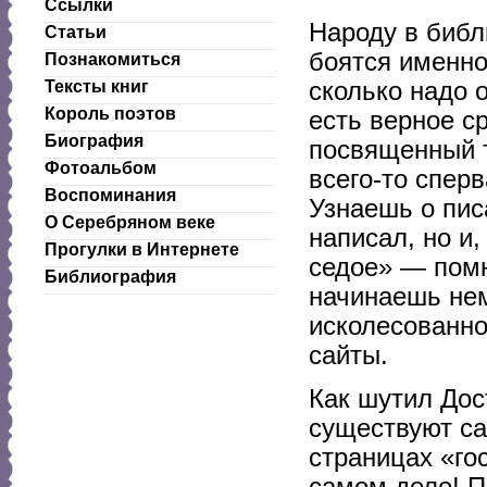
Ссылки
Народу в библ
Статьи
боятся именно
Познакомиться
сколько надо 
Тексты книг
Король поэтов
есть верное ср
Биография
посвященный т
Фотоальбом
всего-то сперв
Воспоминания
Узнаешь о пис
О Серебряном веке
написал, но и,
Прогулки в Интернете
седое» — помн
Библиография
начинаешь нем
исколесованн
сайты.
Как шутил Дос
существуют са
страницах «гос
самом деле! П