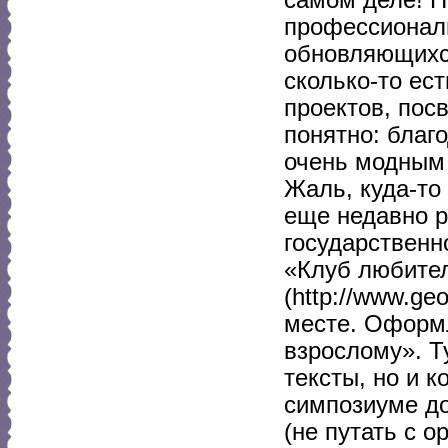
профессиональ
обновляющихся
сколько-то ес
проектов, пос
понятно: благ
очень модным 
Жаль, куда-то
еще недавно р
государственн
«Клуб любител
(http://www.ge
месте. Оформл
взрослому». Т
тексты, но и 
симпозиуме до
(не путать с о