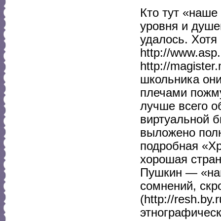
Кто тут «наше
уровня и душе
удалось. Хотя
http://www.asp.
http://magister
школьника они
плечами пожму
лучше всего о
виртуальной би
выложено полн
подробная «Хр
хорошая страни
Пушкин — «наш
сомнений, ск
(http://resh.b
этнографическ