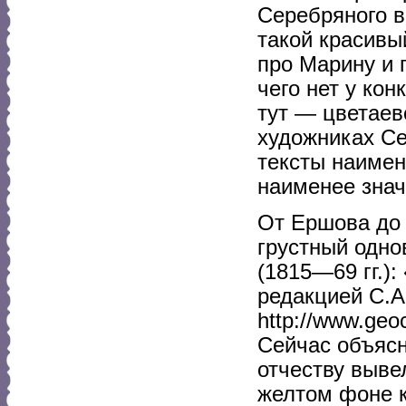
Серебряного ве
такой красивый
про Марину и 
чего нет у ко
тут — цветаевс
художниках Се
тексты наимен
наименее знач
От Ершова до
грустный одно
(1815—69 гг.)
редакцией С.А
http://www.geoc
Сейчас объясн
отчеству вывел
желтом фоне к