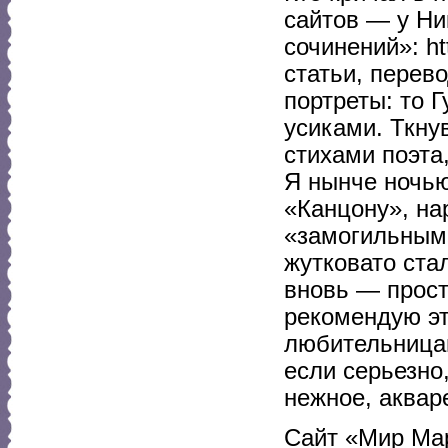
сайтов — у Ни
сочинений»: ht
статьи, перев
портреты: то 
усиками. Ткну
стихами поэта
Я нынче ночью
«Канцону», н
«замогильным»
жутковато ста
вновь — просто
рекомендую э
любительницам
если серьезно
нежное, акваре
Сайт «Мир Мар