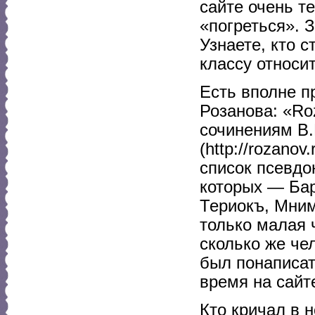
сайте очень т
«погреться». З
Узнаете, кто 
классу относи
Есть вполне п
Розанова: «Ro
сочинениям В.
(http://rozano
список псевдо
которых — Бар
Териокъ, Мним
только малая 
сколько же че
был понаписат
время на сайт
Кто кричал в 