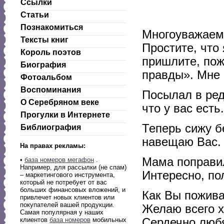
Ссылки
Статьи
Познакомиться
Многоуважаемы
Тексты книг
Простите, что
Король поэтов
пришлите, пож
Биография
правды». Мне 
Фотоальбом
Воспоминания
Посылал в ред
О Серебряном веке
что у вас есть.
Прогулки в Интернете
Теперь сижу бе
Библиография
навещаю Вас. 
На правах рекламы:
Мама поправил
•
база номеров мегафон
.
Например, для рассылки (не спам)
Интересно, по
– маркетингового инструмента,
который не потребует от вас
больших финансовых вложений, и
Как Вы пожив
привлечет новых клиентов или
покупателей вашей продукции.
Желаю всего х
Самая популярная у наших
Сердечно люб
клиентов
база номеров
мобильных