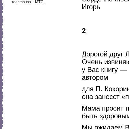
телефонов – МТС.
Игорь
2
Дорогой друг 
Очень извиняю
у Вас книгу —
автором
для П. Кокори
она занесет «п
Мама просит п
быть здоровы
Мы ожидаем Ва