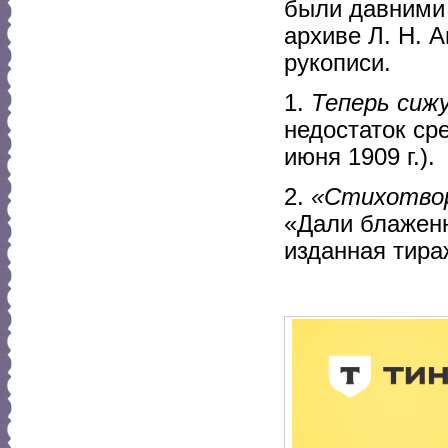
были давними 
архиве Л. Н. 
рукописи.
1.
Теперь сижу
недостаток ср
июня 1909 г.).
2.
«Стихотвор
«Дали блаженн
изданная тира