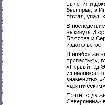
выяснит и дока
был прав, а И
отстал, упал,
В последстви
выкинута Иго
Брюсова и Сер
издательстве.
В ноябре же в
пропастью», г
«Первый год Э
из неловкого 
знаменитых «А
«критическим»
Почти тогда ж
Северянина» в