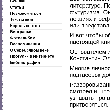
Ссылки
литературе. П
Статьи
футуризма. Он
Познакомиться
лекциях и реф
Тексты книг
или представл
Король поэтов
Биография
И вот чтобы о
Фотоальбом
настоящей кни
Воспоминания
О Серебряном веке
Основателем 
Прогулки в Интернете
Константин Ол
Библиография
Многие личнос
подтасовок до
Разворовывани
смотрел и, чт
узнавать про в
притворяться,