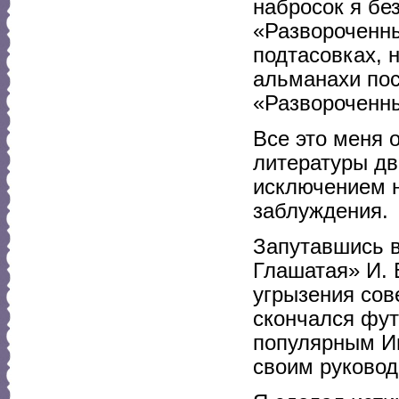
набросок я бе
«Развороченны
подтасовках, 
альманахи пос
«Развороченн
Все это меня о
литературы дв
исключением н
заблуждения.
Запутавшись в
Глашатая» И. 
угрызения сове
скончался фут
популярным Иг
своим руковод