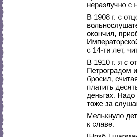
неразлучно с 
В 1908 г. с от
вольнослушате
окончил, прио
Императорской
с 14-ти лет, ч
В 1910 г. я с
Петроградом и
бросил, счита
платить десять
деньгах. Надо 
тоже за слуша
Мелькнуло дет
к славе.
[Нрзб.] шарма