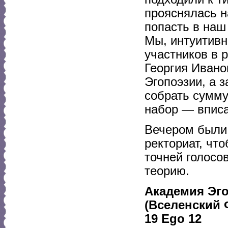
прояснялась н
попасть в наш
Мы, интуитивн
участников в 
Георгия Ивано
Эгопоэзии, а 
собрать сумму
набор — вписа
Вечером были 
ректориат, чт
точней голосо
теорию.
Академия Эг
(Вселенский 
19 Ego 12