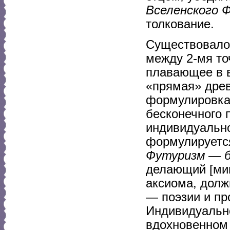
Вселенского 
толкование.
Существовало
между 2-мя точ
плавающее в 
«прямая» дре
формулировка 
бесконечного 
индивидуально
формулируетс
Футуризм — б
делающий [мин
аксиома, дол
— поэзии и пр
Индивидуально
вдохновенном