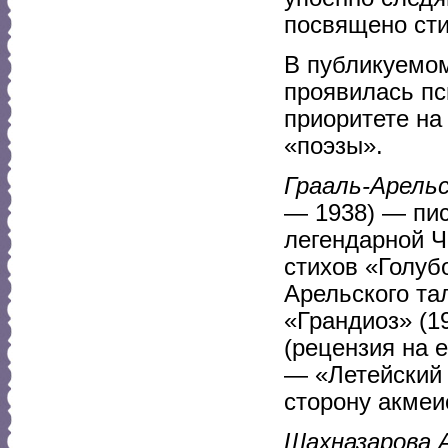
посвящено сти
В публикуемом 
проявилась пс
приоритете на
«поэзы».
Грааль-Арель
— 1938) — пис
легендарной Ч
стихов «Голуб
Арельского та
«Грандиоз» (1
(рецензия на 
— «Летейский 
сторону акмеи
Шахназарова 