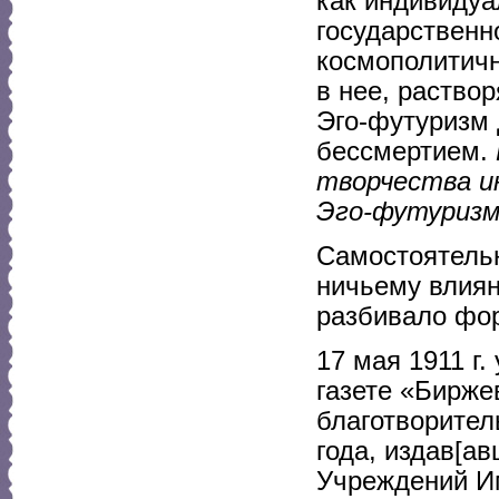
как индивидуа
государственн
космополитичн
в нее, раство
Эго-футуризм 
бессмертием.
творчества и
Эго-футуризм
Самостоятельн
ничьему влиян
разбивало фор
17 мая 1911 г
газете «Бирже
благотворител
года, издав[а
Учреждений Им