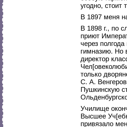
угодно, стоит 
В 1897 меня н
В 1898 г., по
приют Императ
через полгода
гимназию. Но в
директор клас
Чел[овеколюби
только дворян
С. А. Венгеро
Пушкинскую с
Ольденбургско
Училище окончи
Высшее Уч[ебн
привязало мен