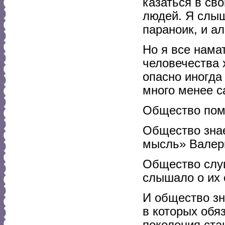
казаться в св
людей. Я слыш
параноик, и ал
Но я все нама
человечества 
опасно иногда
много менее с
Общество помн
Общество знае
мысль» Валер
Общество слуш
слышало о их 
И общество зн
в которых обя
поколения ста