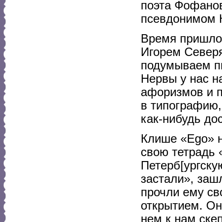
поэта Фофанов
псевдонимом 
Время пришло 
Игорем Северя
подумываем пи
Нервы у нас н
афоризмов и п
в типографию,
как-нибудь дос
Клише «Ego» н
свою тетрадь 
Петерб[ургскую
застали», заш
прочли ему св
открытием. Он
нем к нам скеп