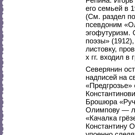
Репина. Игорь
его семьей в 
(См. раздел п
псевдоним «Ол
эгофутуризм.
поэзы» (1912)
листовку, про
х гг. входил в
Северянин ос
надписей на св
«Предгрозье» 
Константинов
Брошюра «Ручь
Олимпову — лю
«Качалка грёз
Константину О
упоенно следя