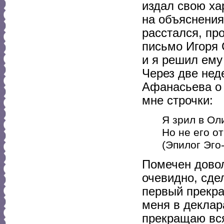
издал свою ха
на объяснения
расстался, пр
письмо Игоря 
и я решил ему 
Через две неде
Афанасьева о 
мне строчки:
Я зрил в Ол
Но не его от
(Эпилог Эго
Помечен довол
очевидно, сдел
первый прекра
меня в деклара
прекращаю вся