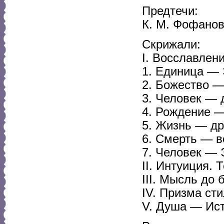
Предтечи:
К. М. Фофанов
Скрижали:
I. Восславлен
1. Единица — 
2. Божество —
3. Человек — 
4. Рождение —
5. Жизнь — др
6. Смерть — в
7. Человек — 
II. Интуиция. 
III. Мысль до
IV. Призма ст
V. Душа — Ист