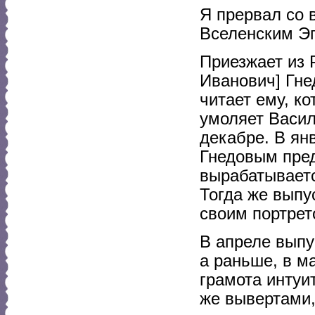
Я прервал со 
Вселенским Эг
Приезжает из 
Иванович] Гне
читает ему, к
умоляет Васил
декабре. В ян
Гнедовым пред
вырабатываетс
Тогда же выпу
своим портрет
В апреле выпу
а раньше, в м
грамота интуи
же вывертами,