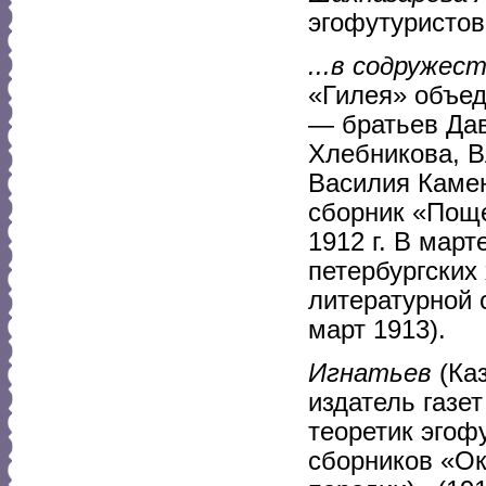
эгофутуристов
...в содружес
«Гилея» объед
— братьев Да
Хлебникова, В
Василия Камен
сборник «Пощ
1912 г. В март
петербургских
литературной 
март 1913).
Игнатьев
(Каз
издатель газе
теоретик эгофу
сборников «Ок