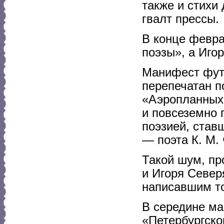
также и стихи
гвалт прессы.
В конце февра
поэзы», а Иго
Манифест футу
перепечатан п
«Аэропланных 
и повсеземно 
поэзией, став
— поэта К. М.
Такой шум, пр
и Игоря Север
написавшим то
В середине ма
«Петербургско