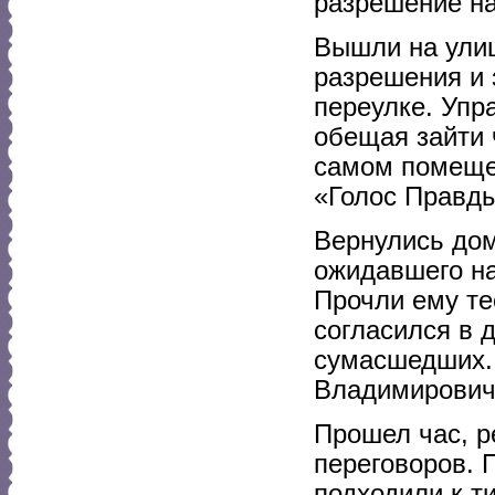
разрешение на
Вышли на улиц
разрешения и 
переулке. Упр
обещая зайти 
самом помещен
«Голос Правды
Вернулись дом
ожидавшего на
Прочли ему те
согласился в д
сумасшедших. 
Владимирович,
Прошел час, р
переговоров. 
подходили к т