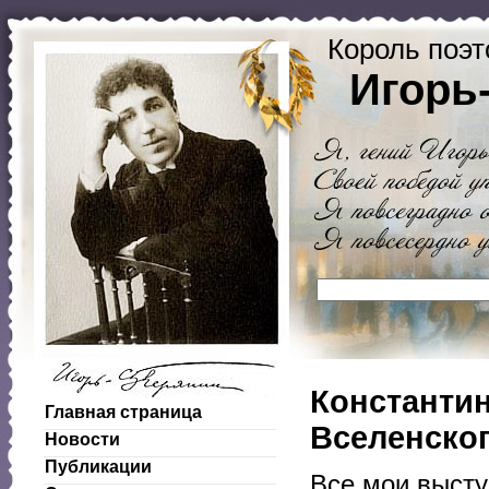
Король поэт
Игорь
Константи
Главная страница
Вселенско
Новости
Публикации
Всe мои высту