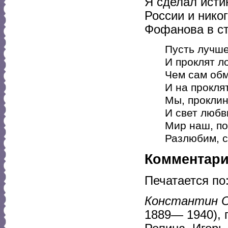
Я сделал исти
России и нико
Фофанова в ст
Пусть лучш
И проклят л
Чем сам об
И на прокля
Мы, проклин
И свет любв
Мир наш, по
Разлюбим, с
Комментар
Печатается по
Константин 
1889— 1940), п