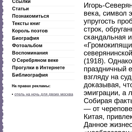
Ссылки
Игорь-Северя
Статьи
века, символ 
Познакомиться
упругость про
Тексты книг
строк, обруга
Король поэтов
скандальная и
Биография
«Громокипящий
Фотоальбом
северянинской
Воспоминания
(1918). Однако
О Серебряном веке
праздничный е
Прогулки в Интернете
Библиография
взгляду на су
доказывая, чт
На правах рекламы:
эмиграции, а 
•
отель на ночь для двоих москва
Собирая факты
— от черепове
Китая, привле
Данное жизнео