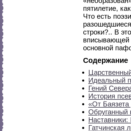
«необразован»
пятилетие, ка
Что есть поэз
разошедшиеся
строки?.. В э
вписывающей е
основной пафо
Содержание
Царственный
Идеальный п
Гений Север
История псе
«От Баязета 
Обруганный 
Наставники:
Гатчинская 