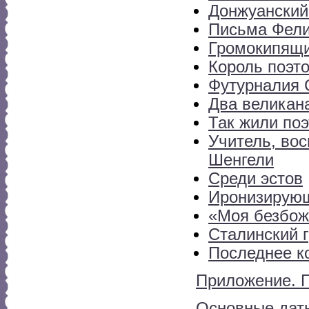
Донжуанский
Письма Фел
Громокипящи
Король поэт
Футурналия 
Два великан
Так жили по
Учитель, вос
Шенгели
Среди эстов
Иронизирую
«Моя безбожн
Сталинский 
Последнее к
Приложение. 
Основные даты