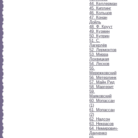
44. Келлерман
45. Киплинг
46. Кольцов
47. Конан
Дойль
48. Ф. Круут
49. Кузмин
50. Куприн
51. С.
Лагерлёв
52. Лермонтов
53. Мирра
Лохвицкая
54. Лесков
55.
Мережковский
56. Метерлинк
57. Майн Рид
58. Маргерит
59.
Маяковский
60. Мопассан
(1)
61. Мопассан
(2)
62. Надсон
63. Некрасов
64. Немирович-
Данченко
65.