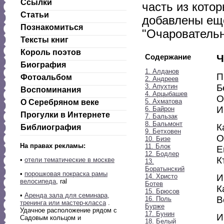
Ссылки
часть из котор
Статьи
добавлены еще
Познакомиться
"Очаровательн
Тексты книг
Король поэтов
Содержание
Ч
Биография
1. Алданов
П
Фотоальбом
2. Андреев
3. Апухтин
Б
Воспоминания
4. Арцыбашев
О
5. Ахматова
О Серебряном веке
И
6. Байрон
Прогулки в Интернете
7. Бальзак
8. Бальмонт
К
Библиография
9. Бетховен
О
10. Бизе
На правах рекламы:
11. Блок
Е
12. Бодлер
К
•
отели тематические в москве
13.
Боратынский
•
порошковая покраска рамы
14. Христо
И
велосипеда
, ral
Ботев
К
15. Брюсов
•
Аренда зала для семинара,
В
16. Поль
тренинга или мастер-класса
.
Бурже
Удачное расположение рядом с
17. Бунин
И
Садовым кольцом и
18. Белый