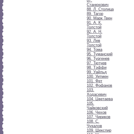
87.
Станюкович
88. Л. Столица
89. Тагор
90. Марк Твен
91. А. К.
Толстой
92. А. Н.
Толстой
93. Лев
Толстой
94. Тома
95. Туманский
96. Тургенев
97. Тютчев
98. Тэффи
99. Уайльд
100. Уитмен
101. Фет
102. Фофанов
103.
Ходасевич
104. Цветаева
105.
Чайковский
106. Чехов
107. Чириков
108. С.
Чукалов
109. Шекспир