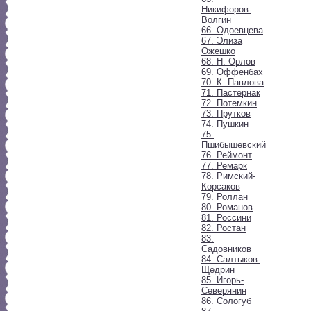
Никифоров-
Волгин
66. Одоевцева
67. Элиза
Ожешко
68. Н. Орлов
69. Оффенбах
70. К. Павлова
71. Пастернак
72. Потемкин
73. Прутков
74. Пушкин
75.
Пшибышевский
76. Реймонт
77. Ремарк
78. Римский-
Корсаков
79. Роллан
80. Романов
81. Россини
82. Ростан
83.
Садовников
84. Салтыков-
Щедрин
85. Игорь-
Северянин
86. Сологуб