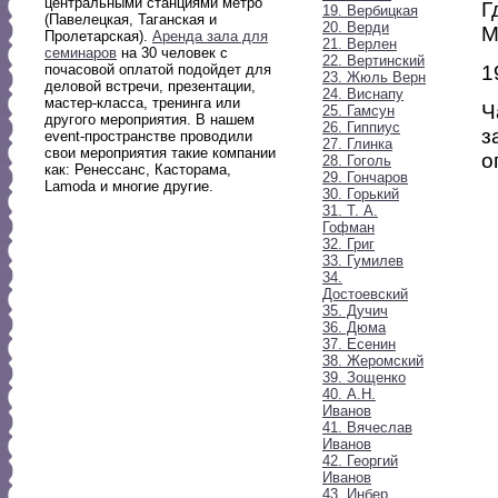
центральными станциями метро
Г
19. Вербицкая
(Павелецкая, Таганская и
20. Верди
М
Пролетарская).
Аренда зала для
21. Верлен
семинаров
на 30 человек с
22. Вертинский
1
почасовой оплатой подойдет для
23. Жюль Верн
деловой встречи, презентации,
24. Виснапу
мастер-класса, тренинга или
Ч
25. Гамсун
другого мероприятия. В нашем
26. Гиппиус
з
event-пространстве проводили
27. Глинка
свои мероприятия такие компании
о
28. Гоголь
как: Ренессанс, Касторама,
29. Гончаров
Lamoda и многие другие.
30. Горький
31. Т. А.
Гофман
32. Григ
33. Гумилев
34.
Достоевский
35. Дучич
36. Дюма
37. Есенин
38. Жеромский
39. Зощенко
40. А.Н.
Иванов
41. Вячеслав
Иванов
42. Георгий
Иванов
43. Инбер