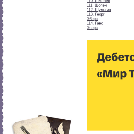
110. Шмелев
111. Шопен
112. Шульгин
113. Георг
Эберс
114. Ганс
Эверс