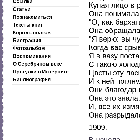
Ссылки
Купая лицо в 
Статьи
Она понимала 
Познакомиться
"О, как бархат
Тексты книг
Она обращалас
Король поэтов
"Я верю: вы чу
Биография
Когда вас срыв
Фотоальбом
Я в вазу поста
Воспоминания
С такою холод
О Серебряном веке
Цветы эту лас
Прогулки в Интернете
Библиография
И к ней потян
Они благодарн
Она это знала.
И, все их изм
Она разрыдалас
1909.
В начало