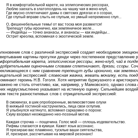
Я в комфортабельной карете, на эллипсических рессорах,
Люблю заехать в златополдень на чашку чая в жено-клуб,
Где вкусно сплетничают дамы о светских дрязгах и о ссорах,
Где глупый вправе слыть не глупым, но умный непременно глуп...
О, фешенебельные темы! от вас тоска моя развеется!
Трепещут губы иронично, как земляничное желе...
— Индейцы — точно ананасы, и ананасы — как индейцы...
Острит креолка, вспоминая о экзотической земле.
олкновение слов с различной экспрессией создает необходимое эмоцион
звертывание картины прогулки денди через постепенное представление
мфортабельная карета, эллипсические рессоры, жено-клуб, чай в полде
одобрительными оценочными словами
сплетничают, дрязги, ссоры
. Со
рекликающееся с ним сравнение
трепещут губы иронично, как земляни
рицательной экспрессией:
словесная жвачка, жевать мочалку, есть пое
оминают героинь Н.В. Гоголя. Хотя неприятие буржуазного и аристокра
ажено не столь отчетливо, как, например, у Маяковского, однако слова
 них недвусмысленно указывают на истинную оценку. Сильнейшее воздей
ом тексте разностилевых слов с отрицательной экспрессией:
В смокингах, в шик опроборенные, великосветские олухи
В княжьей гостиной наструнились, лица свои оглупив.
Я улыбнулся натянуто, вспомнил сарказмно о порохе:
Скуку взорвал неожиданно нео-поэзный мотив.
Каждая строчка — пощечина. Голос мой — сплошь издевательство.
Рифмы слагаются в кукиши. Кажет язык ассонанс.
Я презираю вас пламенно, тусклые ваши сиятельства,
И, презирая, рассчитываю на мировой резонанс!