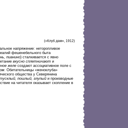
(«Клуб дам», 1912)
альное напряжение: неторопливое
 реалий фешенебельного быта
нь, пианино
) сталкивается с явно
четание
вкусно сплетничают
и
чное желе
создают ассоциативное поле с
дом
. Обитательницы «женоклуба»
тического общества у Северянина
тусклый, пошлый, глупый
и производные
ствие на читателя оказывает скопление в