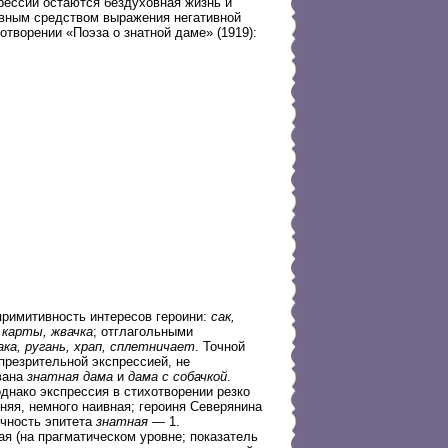
рессии остаются бездуховная жизнь и
авным средством выражения негативной
хотворении «Поэза о знатной даме» (1919):
римитивность интересов героини:
сак,
,
карты, жвачка
; отглагольными
ака, ругань, храп, сплетничает
. Точной
презрительной экспрессией, не
вана
знатная дама
и
дама с собачкой
.
днако экспрессия в стихотворении резко
няя, немного наивная; героиня Северянина
ичность эпитета
знатная
— 1.
я (на прагматическом уровне; показатель