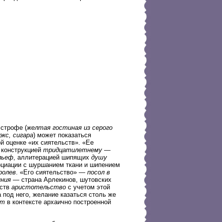
 строфе (
желтая гостиная из серого
экс, сигара
) может показаться
й оценке «их сиятельств». «Ее
й конструкцией
тридцатилетнему —
льеф
, аллитерацией шипящих
душу
циации с шуршанием ткани и шипением
ролев
. «Его сиятельство» —
посол в
иния
— страна Арлекинов, шутовских
еств
аристотельство
с учетом этой
под него, желание казаться столь же
нт
в контексте архаично построенной