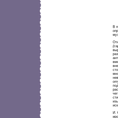
В п
оп
му
От
(с
вы
ра
ан
вм
вн
ст
мн
не
от
под
рас
чег
ст
из
иск
И. 
ир