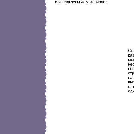
и используемых материалов.
Ст
ра
(
ко
не
пе
от
нап
выр
от
одн