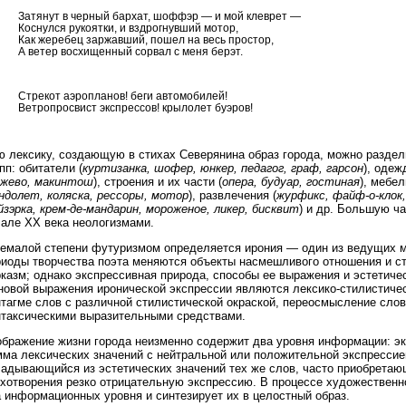
Затянут в черный бархат, шоффэр — и мой клеврет —
Коснулся рукоятки, и вздрогнувший мотор,
Как жеребец заржавший, пошел на весь простор,
А ветер восхищенный сорвал с меня берэт.
Стрекот аэропланов! беги автомобилей!
Ветропросвист экспрессов! крылолет буэров!
ю лексику, создающую в стихах Северянина образ города, можно раздел
пп: обитатели (
куртизанка, шофер, юнкер, педагог, граф, гарсон
), одеж
ужево, макинтош
), строения и их части (
опера, будуар, гостиная
), мебел
ндолет, коляска, рессоры, мотор
), развлечения (
журфикс, файф-о-клок
йзэрка, крем-де-мандарин, мороженое, ликер, бисквит
) и др. Большую ч
чале XX века неологизмами.
немалой степени футуризмом определяется ирония — один из ведущих м
риоды творчества поэта меняются объекты насмешливого отношения и ст
казм; однако экспрессивная природа, способы ее выражения и эстетиче
новой выражения иронической экспрессии являются лексико-стилистическ
нтагме слов с различной стилистической окраской, переосмысление сло
нтаксическими выразительными средствами.
ображение жизни города неизменно содержит два уровня информации: э
мма лексических значений с нейтральной или положительной экспрессие
адывающийся из эстетических значений тех же слов, часто приобретающ
ихотворения резко отрицательную экспрессию. В процессе художественн
 информационных уровня и синтезирует их в целостный образ.