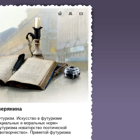
еверянина
утуризм. Искусство в футуризме
социальных и моральных норм»
футуризма новаторство поэтической
вотворчество». Приметой футуризма