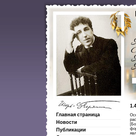
1.
Главная страница
Ос
рас
Новости
[Бо
фо
Публикации
явл