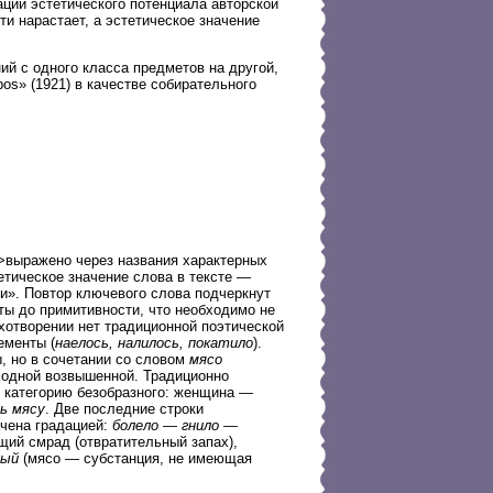
ации эстетического потенциала авторской
и нарастает, а эстетическое значение
й с одного класса предметов на другой,
os» (1921) в качестве собирательного
>выражено через названия характерных
тетическое значение слова в тексте —
и». Повтор ключевого слова подчеркнут
ы до примитивности, что необходимо не
ихотворении нет традиционной поэтической
ементы (
наелось, налилось, покатило
).
, но в сочетании со словом
мясо
ходной возвышенной. Традиционно
 категорию безобразного: женщина —
сь мясу
. Две последние строки
ачена градацией:
болело — гнило —
ий смрад (отвратительный запах),
ный
(мясо — субстанция, не имеющая