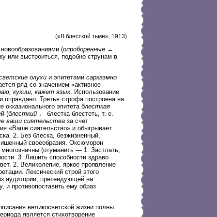
(«В блесткой тьме», 1913)
 новообразованиями (
опроборенные ←
ку или выстроиться, подобно струнам в
светские олухи
и эпитетами
сарказмно
ается ряд со значением «активное
раю, кукиш, кажет язык
. Использование
и оправдано. Третья строфа построена на
ие окказионального эпитета
блесткая
й (
блесткий
← блестка блестеть, т. е.
е ваши сиятельства
за счет
ия «Ваше сиятельство» и обыгрывает
ка. 2. Без блеска, безжизненный,
 лишенный своеобразия. Оксюморон
 многозначны (отуманить — 1. Застлать,
ости. 3. Лишить способности здраво
вет. 2. Великолепие, яркое проявление
етации. Лексический строй этого
аз аудитории, претендующей на
, и противопоставить ему образ
 описания великосветской жизни полны
ериода является стихотворение