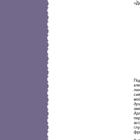
«Ди
Под
кле
люб
си
мо
ду
зм
Ар
пе
ас
гл
фр