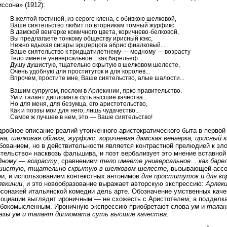
ссона» (1912):
В желтой гостиной, из серого клена, с обивкою шелковой,
Ваше сиятельство любит по вторникам томный журфикс.
В дамской венгерке комичного цвета, коричнево-белковой,
Вы предлагаете тонкому обществу ирисный кэкс,
Нежно вдыхая сигары эрцгерцога абрис фиалковый...
Ваше сиятельство к тридцатилетнему — модному — возрасту
Тело имеете универсальное... как барельеф...
Душу душистую, тщательно скрытую в шелковом шелесте,
Очень удобную для проституток и для королев...
Впрочем, простите мне, Ваше сиятельство, алые шалости...
Вашим супругом, послом в Арлекинии, ярко правительство.
Ум и талант дипломата суть высшие качества...
Но для меня, для безумца, его аристотельство,
Как и поэзы мои для него, лишь чудачество...
Самое ж лучшее в нем, это — Ваше сиятельство!
робное описание реалий утонченного аристократического быта в первой
на, шелковая обивка, журфикс, коричневая дамская венгерка, ирисный к
ованием, но в действительности является контрастной прелюдией к зло
ятельство» насквозь фальшива, и поэт вербализует это мнение вставно
дному — возрасту
, сравнением
тело имеете универсальное... как баре
шистую, тщательно скрытую в шелковом шелесте
, вызывающей ассо
еи, и использованием контекстных антонимов
для проституток и для ко
лекинии
, и это новообразование выражает авторскую экспрессию:
Арлек
рсонажей итальянской комедии дель арте. Обозначение умственных кач
социации выглядит ироничным — не схожесть с Аристотелем, а подделка 
убокомысленным. Ироничную экспрессию приобретают слова
ум
и
тала
азы
ум и талант дипломата суть высшие качества
.