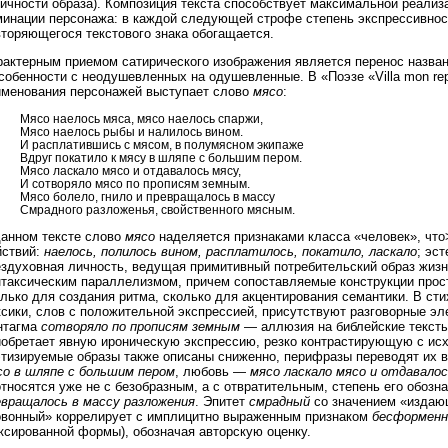
ичности образа). Композиция текста способствует максимальной реализ
минации персонажа: в каждой следующей строфе степень экспрессивност
вторяющегося текстового знака обогащается.
рактерным приемом сатирического изображения является перенос названи
собенности с неодушевленных на одушевленные. В «Поэзе «Villa mon rep
именования персонажей выступает слово
мясо
:
Мясо наелось мяса, мясо наелось спаржи,
Мясо наелось рыбы и налилось вином.
И расплатившись с мясом, в полумясном экипаже
Вдруг покатило к мясу в шляпе с большим пером.
Мясо ласкало мясо и отдавалось мясу,
И сотворяло мясо по прописям земным.
Мясо болело, гнило и превращалось в массу
Смрадного разложенья, свойственного мясным.
данном тексте слово
мясо
наделяется признаками класса «человек», что
йствий:
наелось, полилось вином, расплатилось, покатило, ласкало
; эс
ездуховная личность, ведущая примитивный потребительский образ жизн
нтаксическим параллелизмом, причем сопоставляемые конструкции прост
лько для создания ритма, сколько для акцентирования семантики. В ст
сики, слов с положительной экспрессией, присутствуют разговорные эл
нтагма
сотворяло по прописям земным
— аллюзия на библейские тексты
иобретает явную ироническую экспрессию, резко контрастирующую с ис
этизируемые образы также описаны сниженно, перифразы переводят их в
со в шляпе с большим пером
, любовь —
мясо ласкало мясо и отдавало
тносятся уже не с безобразным, а с отвратительным, степень его обозн
евращалось в массу разложения
. Эпитет
смрадный
со значением «издающ
овонный» коррелирует с имплицитно выраженным признаком
бесформен
ксированной формы), обозначая авторскую оценку.