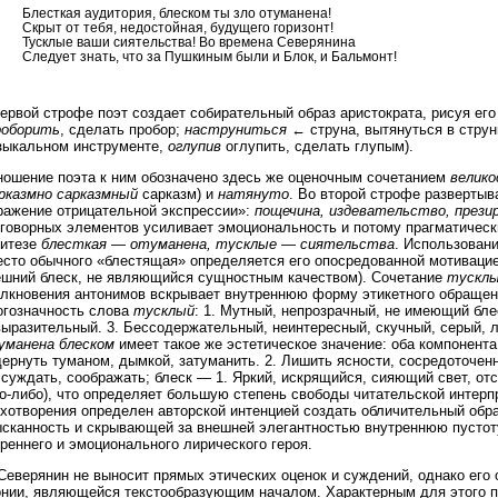
Блесткая аудитория, блеском ты зло отуманена!
Скрыт от тебя, недостойная, будущего горизонт!
Тусклые ваши сиятельства! Во времена Северянина
Следует знать, что за Пушкиным были и Блок, и Бальмонт!
ервой строфе поэт создает собирательный образ аристократа, рисуя его
роборить
, сделать пробор;
наструниться
← струна, вытянуться в струн
зыкальном инструменте,
оглупив
оглупить, сделать глупым).
ношение поэта к ним обозначено здесь же оценочным сочетанием
велико
арказмно сарказмный
сарказм) и
натянуто
. Во второй строфе развертыв
ражение отрицательной экспрессии»:
пощечина, издевательство, прези
зговорных элементов усиливает эмоциональность и потому прагматическ
титезе
блесткая — отуманена, тусклые — сиятельства
. Использован
есто обычного «блестящая» определяется его опосредованной мотивацие
ешний блеск, не являющийся сущностным качеством). Сочетание
тусклы
олкновения антонимов вскрывает внутреннюю форму этикетного обращен
огозначность слова
тусклый
: 1. Мутный, непрозрачный, не имеющий блес
выразительный. 3. Бессодержательный, неинтересный, скучный, серый,
уманена блеском
имеет такое же эстетическое значение: оба компонента
ернуть туманом, дымкой, затуманить. 2. Лишить ясности, сосредоточенн
суждать, соображать; блеск — 1. Яркий, искрящийся, сияющий свет, отс
о-либо), что определяет большую степень свободы читательской интерпр
ихотворения определен авторской интенцией создать обличительный обр
ысканность и скрывающей за внешней элегантностью внутреннюю пустоту
реннего и эмоционального лирического героя.
Северянин не выносит прямых этических оценок и суждений, однако его
онии, являющейся текстообразующим началом. Характерным для этого п