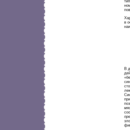
тип
но
по
Ха
в о
на
В 
де
«б
си
сто
лек
Си
пр
по
мя
соо
пр
зл
фи