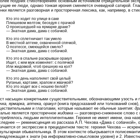
более поздних стихотворениях основным источником отрицательной эксп
дущие ее люди, однако тонкая ирония сменяется очевидной сатирой. Гл
нки является разговорная и просторечная лексика, как, например, в сти
Кто это ходит по улице в саке
Плюшевом желтом, беседуя с прачкой
О происшедшей на ярмарке драке?
— Знатная дама, дама с собачкой.
Кто это сплетничает так умело
В местной аптеке, охваченной спячкой,
О поэтессе, смеющейся смело?
— Знатная дама, дама с собачкой.
Кто это в спальне раскрывши оракул
Ищет, с кем муж изменяет: с полячкой
Или жидовкой, чтоб грешную на кол?
— Знатная дама, дама с собачкой.
Кто это день наполняет свой целый
Руганью, картами, храпом и жвачкой?
Кто это ходит все с ношею белой?
— Знатная дама, дама с собачкой.
кст насыщен конкретными существительными, обозначающими узость и п
чка, ярмарка, аптека, оракул
(книга предсказаний или толкований снов)
ществительными и глаголами, которые называют ее обычные занятия:
др
талью является просторечное
жидовка
— разговорно-сниженное слово с 
отреблялось людьми интеллигентными. Героиня не имеет имени, она наз
леднее — реминисценция из рассказа А.П. Чехова «Дама с собачкой», о
ичается от экспрессии в прецедентном тексте: героиня Чехова — искрен
вульгарная обывательница. В этом контексте обыгрывается полисемант
надлежащая к знати (на информативно-смысловом уровне) и 2. Известна