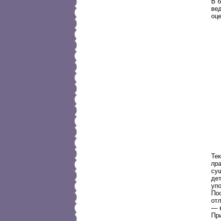
В 
ве
оце
Те
пра
су
де
уп
Пос
отл
— 
При