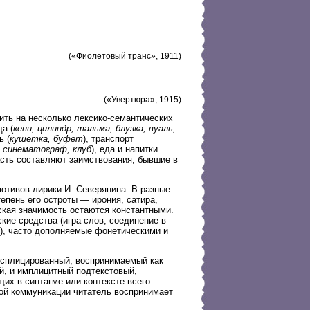
(«Фиолетовый транс», 1911)
(«Увертюра», 1915)
ить на несколько лексико-семантических
да (
кепи, цилиндр, тальма, блузка, вуаль,
ь (
кушетка, буфет
), транспорт
, синематограф, клуб
), еда и напитки
асть составляют заимствования, бывшие в
отивов лирики И. Северянина. В разные
епень его остроты — ирония, сатира,
ская значимость остаются константными.
ие средства (игра слов, соединение в
в), часто дополняемые фонетическими и
ксплицированный, воспринимаемый как
й, и имплицитный подтекстовый,
их в синтагме или контексте всего
ой коммуникации читатель воспринимает