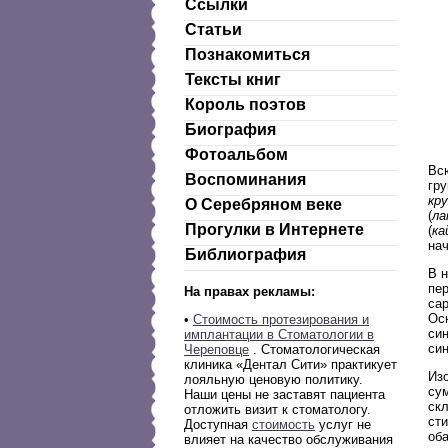
Ссылки
Статьи
Познакомиться
Тексты книг
Король поэтов
Биография
Фотоальбом
Вс
Воспоминания
гру
кр
О Серебряном веке
(
ла
Прогулки в Интернете
(
ка
на
Библиография
В 
пе
На правах рекламы:
сар
Ос
•
Стоимость протезирования и
си
имплантации в Стоматологии в
си
Череповце
. Стоматологическая
клиника «Дентал Сити» практикует
Из
лояльную ценовую политику.
су
Наши цены не заставят пациента
скл
отложить визит к стоматологу.
ст
Доступная
стоимость
услуг не
оба
влияет на качество обслуживания