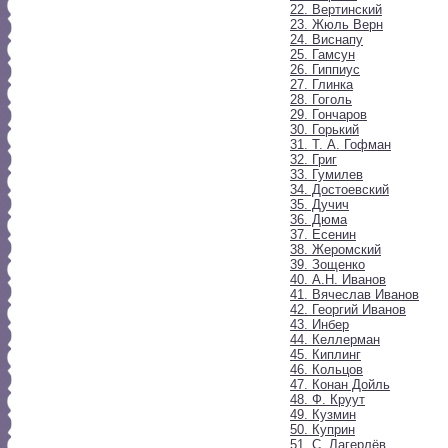
22. Вертинский
23. Жюль Верн
24. Виснапу
25. Гамсун
26. Гиппиус
27. Глинка
28. Гоголь
29. Гончаров
30. Горький
31. Т. А. Гофман
32. Григ
33. Гумилев
34. Достоевский
35. Дучич
36. Дюма
37. Есенин
38. Жеромский
39. Зощенко
40. А.Н. Иванов
41. Вячеслав Иванов
42. Георгий Иванов
43. Инбер
44. Келлерман
45. Киплинг
46. Кольцов
47. Конан Дойль
48. Ф. Круут
49. Кузмин
50. Куприн
51. С. Лагерлёв