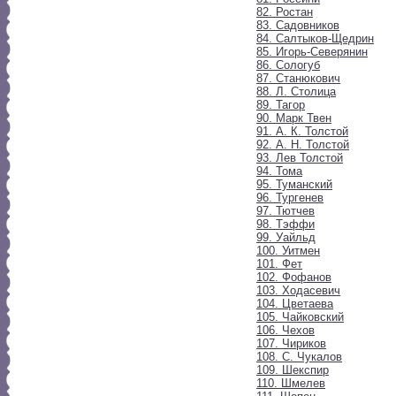
82. Ростан
83. Садовников
84. Салтыков-Щедрин
85. Игорь-Северянин
86. Сологуб
87. Станюкович
88. Л. Столица
89. Тагор
90. Марк Твен
91. А. К. Толстой
92. А. Н. Толстой
93. Лев Толстой
94. Тома
95. Туманский
96. Тургенев
97. Тютчев
98. Тэффи
99. Уайльд
100. Уитмен
101. Фет
102. Фофанов
103. Ходасевич
104. Цветаева
105. Чайковский
106. Чехов
107. Чириков
108. С. Чукалов
109. Шекспир
110. Шмелев