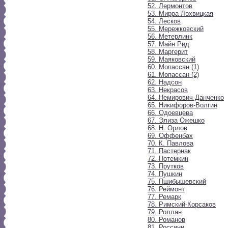
52. Лермонтов
53. Мирра Лохвицкая
54. Лесков
55. Мережковский
56. Метерлинк
57. Майн Рид
58. Маргерит
59. Маяковский
60. Мопассан (1)
61. Мопассан (2)
62. Надсон
63. Некрасов
64. Немирович-Данченко
65. Никифоров-Волгин
66. Одоевцева
67. Элиза Ожешко
68. Н. Орлов
69. Оффенбах
70. К. Павлова
71. Пастернак
72. Потемкин
73. Прутков
74. Пушкин
75. Пшибышевский
76. Реймонт
77. Ремарк
78. Римский-Корсаков
79. Роллан
80. Романов
81. Россини