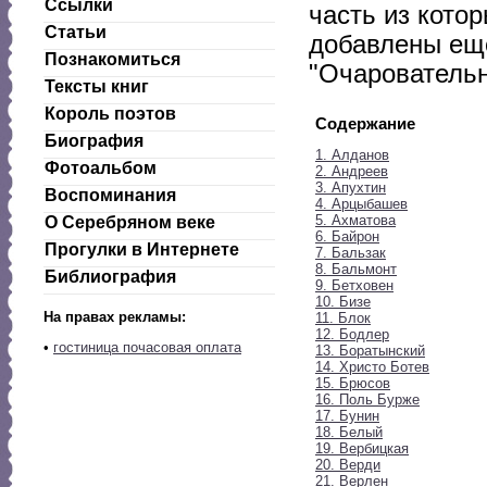
Ссылки
часть из котор
Статьи
добавлены еще
Познакомиться
"Очаровательн
Тексты книг
Король поэтов
Содержание
Биография
1. Алданов
Фотоальбом
2. Андреев
3. Апухтин
Воспоминания
4. Арцыбашев
5. Ахматова
О Серебряном веке
6. Байрон
Прогулки в Интернете
7. Бальзак
8. Бальмонт
Библиография
9. Бетховен
10. Бизе
На правах рекламы:
11. Блок
12. Бодлер
•
гостиница почасовая оплата
13. Боратынский
14. Христо Ботев
15. Брюсов
16. Поль Бурже
17. Бунин
18. Белый
19. Вербицкая
20. Верди
21. Верлен