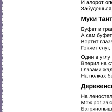
И алорот оп
Забудешься 
Муки Тан
Буфет в тра
А сам буфет
Вертит глаз
Гоняет слуг,
Один в углу
Вперил на ст
Глазами жа
На полках б
Деревенс
На леностел
Меж рог зак
Багрянопыш