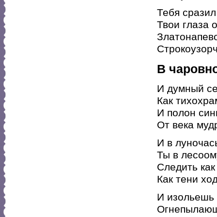
Тебя сразил
Твои глаза о
Златонапев
Строкоузорч
В чаровн
И думный се
Как тихохра
И полон син
От века муд
И в луночас
Ты в лесоом
Следить как
Как тени ход
И изольешь 
Огнепылающ