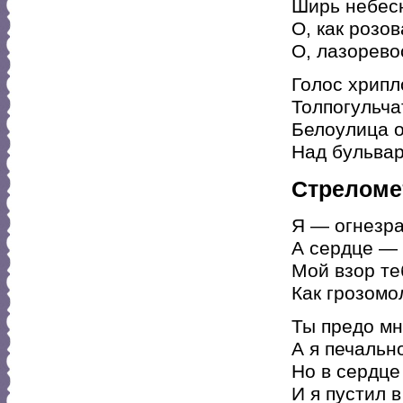
Ширь небесн
О, как розо
О, лазоревос
Голос хрипл
Толпогульчат
Белоулица 
Над бульвар
Стреломе
Я — огнезра
А сердце — 
Мой взор те
Как грозомо
Ты предо мн
А я печально
Но в сердце
И я пустил в