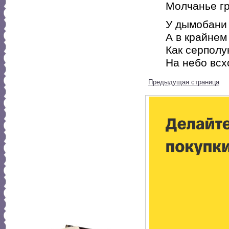
Молчанье гр
У дымобани 
А в крайнем
Как серполу
На небо всх
Предыдущая страница