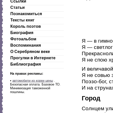
Ссылки
Статьи
Познакомиться
Тексты книг
Король поэтов
Биография
Фотоальбом
Я — в гимно
Воспоминания
Я — светлог
О Серебряном веке
Прекраснол
Прогулки в Интернете
Я не спою х
Библиография
И величаво
На правах рекламы:
Я не совью 
Поэзо-бог, с
•
автомобили из кореи цены
.
Безопасная оплата. Базовое ТО.
И на струна
Минимизация таможенной
пошлины.
Город
Солнцем ул